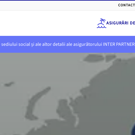
CONTACT
ASIGURĂRI D
e sediului social și ale altor detalii ale asigurătorului INTER PART