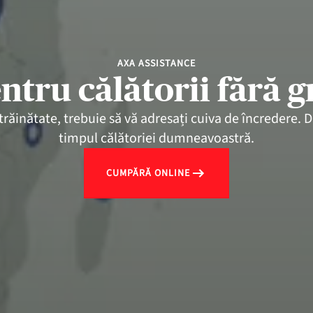
AXA ASSISTANCE
ntru călătorii fără gr
ăinătate, trebuie să vă adresați cuiva de încredere. De
timpul călătoriei dumneavoastră.
CUMPĂRĂ ONLINE