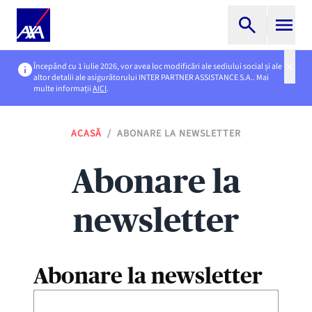
Începând cu 1 iulie 2026, vor avea loc modificări ale sediului social și ale
altor detalii ale asigurătorului INTER PARTNER ASSISTANCE S.A.. Mai
multe informații
AICI
.
ACASĂ
/
ABONARE LA NEWSLETTER
Abonare la
newsletter
Abonare la newsletter