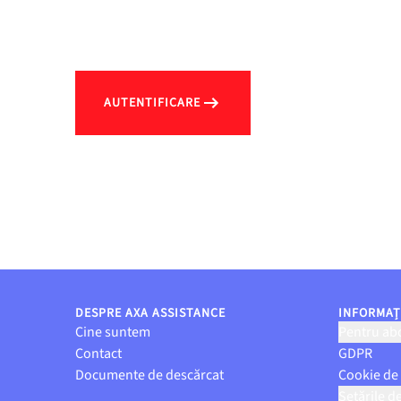
AUTENTIFICARE
DESPRE AXA ASSISTANCE
INFORMAȚI
Cine suntem
Pentru abo
Contact
GDPR
Documente de descărcat
Cookie de
Setările d