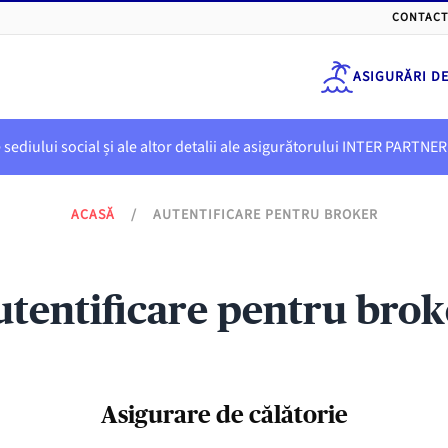
CONTACT
ASIGURĂRI D
e sediului social și ale altor detalii ale asigurătorului INTER PART
ACASĂ
/
AUTENTIFICARE PENTRU BROKER
utentificare pentru brok
Asigurare de călătorie