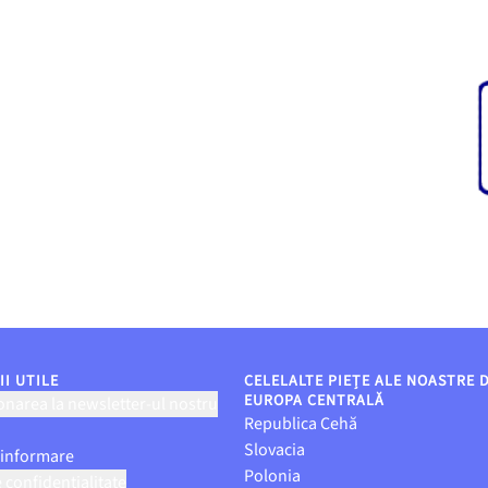
I UTILE
CELELALTE PIEȚE ALE NOASTRE 
EUROPA CENTRALĂ
narea la newsletter-ul nostru
Republica Cehă
Slovacia
 informare
Polonia
e confidențialitate