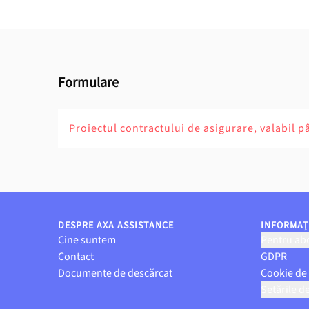
Formulare
Proiectul contractului de asigurare, valabil p
DESPRE AXA ASSISTANCE
INFORMAȚI
Cine suntem
Pentru abo
Contact
GDPR
Documente de descărcat
Cookie de
Setările d