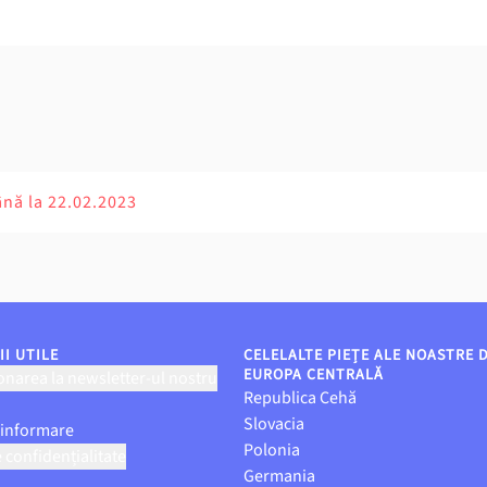
ână la 22.02.2023
I UTILE
CELELALTE PIEȚE ALE NOASTRE 
EUROPA CENTRALĂ
narea la newsletter-ul nostru
Republica Cehă
Slovacia
 informare
Polonia
e confidențialitate
Germania