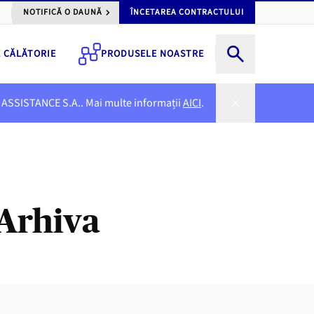
NOTIFICĂ O DAUNĂ
ÎNCETAREA CONTRACTULUI
E CĂLĂTORIE
PRODUSELE NOASTRE
NER ASSISTANCE S.A.. Mai multe informații
AICI
.
 Arhiva