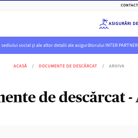
CONTACT
ASIGURĂRI D
e sediului social și ale altor detalii ale asigurătorului INTER PART
ACASĂ
/
DOCUMENTE DE DESCĂRCAT
/
ARHIVA
nte de descărcat -