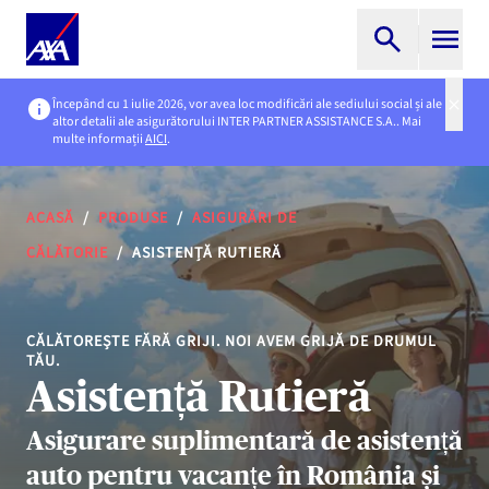
Începând cu 1 iulie 2026, vor avea loc modificări ale sediului social și ale
altor detalii ale asigurătorului INTER PARTNER ASSISTANCE S.A.. Mai
multe informații
AICI
.
ACASĂ
/
PRODUSE
/
ASIGURĂRI DE
CĂLĂTORIE
/
ASISTENȚĂ RUTIERĂ
CĂLĂTOREȘTE FĂRĂ GRIJI. NOI AVEM GRIJĂ DE DRUMUL
TĂU.
Asistență Rutieră
Asigurare suplimentară de asistență
auto pentru vacanțe în România și