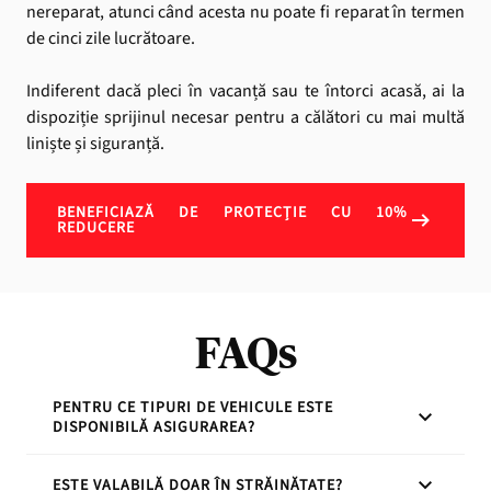
nereparat, atunci când acesta nu poate fi reparat în termen
de cinci zile lucrătoare.
Indiferent dacă pleci în vacanță sau te întorci acasă, ai la
dispoziție sprijinul necesar pentru a călători cu mai multă
liniște și siguranță.
BENEFICIAZĂ DE PROTECȚIE CU 10%
REDUCERE
FAQs
PENTRU CE TIPURI DE VEHICULE ESTE
DISPONIBILĂ ASIGURAREA?
Asigurarea se aplică autovehiculelor cu greutatea de
ESTE VALABILĂ DOAR ÎN STRĂINĂTATE?