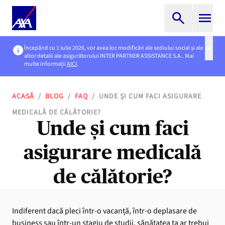
Începând cu 1 iulie 2026, vor avea loc modificări ale sediului social și ale
altor detalii ale asigurătorului INTER PARTNER ASSISTANCE S.A.. Mai
multe informații
AICI
.
ACASĂ
/
BLOG
/
FAQ
/
UNDE ȘI CUM FACI ASIGURARE
MEDICALĂ DE CĂLĂTORIE?
Unde și cum faci
asigurare medicală
de călătorie?
Indiferent dacă pleci într-o vacanță, într-o deplasare de
business sau într-un stagiu de studii, sănătatea ta ar trebui