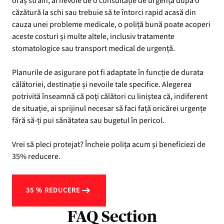
oraș străin, ai nevoie de o consultație de urgență după o
căzătură la schi sau trebuie să te întorci rapid acasă din
cauza unei probleme medicale, o poliță bună poate acoperi
aceste costuri și multe altele, inclusiv tratamente
stomatologice sau transport medical de urgență.
Planurile de asigurare pot fi adaptate în funcție de durata
călătoriei, destinație și nevoile tale specifice. Alegerea
potrivită înseamnă că poți călători cu liniștea că, indiferent
de situație, ai sprijinul necesar să faci față oricărei urgențe
fără să-ți pui sănătatea sau bugetul în pericol.
Vrei să pleci protejat? Încheie polița acum și beneficiezi de
35% reducere.
35 % REDUCERE
FAQ Section