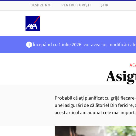
DESPRE NOI
PENTRU TURIȘTI
ȘTIRI
Începând cu 1 iulie 2026, vor avea loc modificări al
AC
Asig
Probabil că ați planificat cu grijă fiecar
unei asigurări de călătorie! Din fericire,
acest articol am adunat cele mai importan