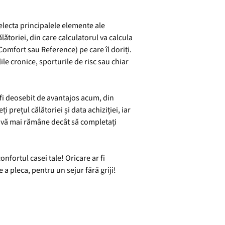
selecta principalele elemente ale
lătoriei, din care calculatorul va calcula
Comfort sau Reference) pe care îl doriți.
le cronice, sporturile de risc sau chiar
 fi deosebit de avantajos acum, din
i prețul călătoriei și data achiziției, iar
nu vă mai rămâne decât să completați
onfortul casei tale! Oricare ar fi
e a pleca, pentru un sejur fără griji!