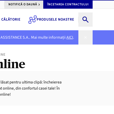
NOTIFICĂ O DAUNĂ
ÎNCETAREA CONTRACTULUI
E CĂLĂTORIE
PRODUSELE NOASTRE
NER ASSISTANCE S.A.. Mai multe informații
AICI
.
INE
nline
i lăsat pentru ultima clipă: încheierea
t online, din confortul casei tale! În
online!