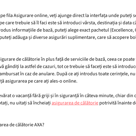
 pe fila Asigurare online, veți ajunge direct la interfața unde puteți 
care trebuie să îl faci este să introduci vârsta, destinația și data că
trodus informațiile de bază, puteți alege exact pachetul (Excellence, 
uteți adăuga și diverse asigurări suplimentare, care să acopere boli
gurare de călătorie în plus față de serviciile de bază, ceea ce poate
gândiți la astfel de cazuri, tot ce trebuie să faceți este să introduceț
i rambursat în caz de anulare. După ce ați introdus toate cerințele, 
nță asigurarea pe care ați ales-o online.
vărat o vacanță fără griji și în siguranță în câteva minute, chiar din c
ați, nu uitați să încheiați
asigurarea de călătorie
potrivită înainte d
rarea de călătorie AXA?