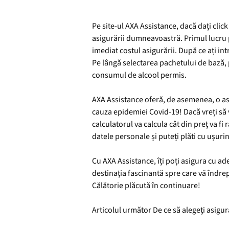
Pe site-ul AXA Assistance, dacă dați click
asigurării dumneavoastră. Primul lucru pe 
imediat costul asigurării. După ce ați in
Pe lângă selectarea pachetului de bază, p
consumul de alcool permis.
AXA Assistance oferă, de asemenea, o asi
cauza epidemiei Covid-19! Dacă vreți să vă 
calculatorul va calcula cât din preț va f
datele personale și puteți plăti cu ușuri
Cu AXA Assistance, îți poți asigura cu ade
destinația fascinantă spre care vă îndrept
Călătorie plăcută în continuare!
Articolul următor De ce să alegeți asigu