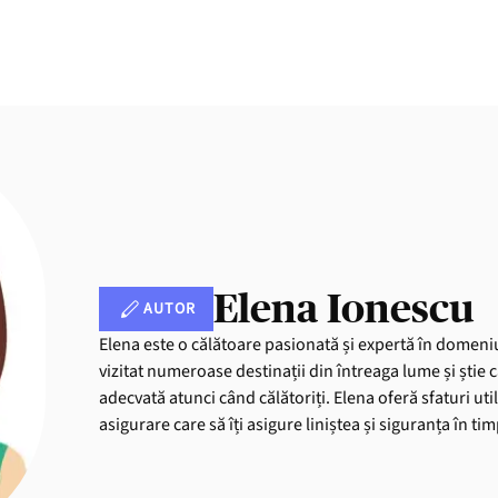
Elena Ionescu
AUTOR
Elena este o călătoare pasionată și expertă în domeniu
vizitat numeroase destinații din întreaga lume și știe 
adecvată atunci când călătoriți. Elena oferă sfaturi uti
asigurare care să îți asigure liniștea și siguranța în ti