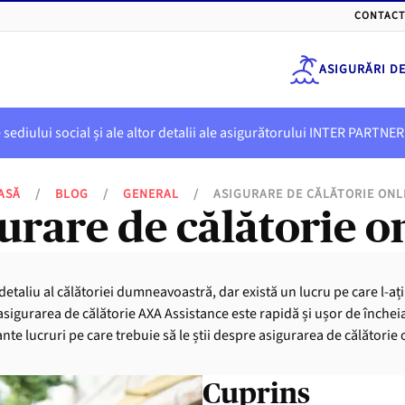
CONTACT
ASIGURĂRI D
e sediului social și ale altor detalii ale asigurătorului INTER PART
ASĂ
/
BLOG
/
GENERAL
/
ASIGURARE DE CĂLĂTORIE ONL
urare de călătorie o
e detaliu al călătoriei dumneavoastră, dar există un lucru pe care l-aț
 asigurarea de călătorie AXA Assistance este rapidă și ușor de încheia
te lucruri pe care trebuie să le știi despre asigurarea de călătorie 
Cuprins