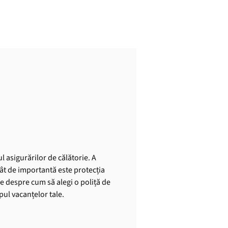
l asigurărilor de călătorie. A
cât de importantă este protecția
le despre cum să alegi o poliță de
mpul vacanțelor tale.