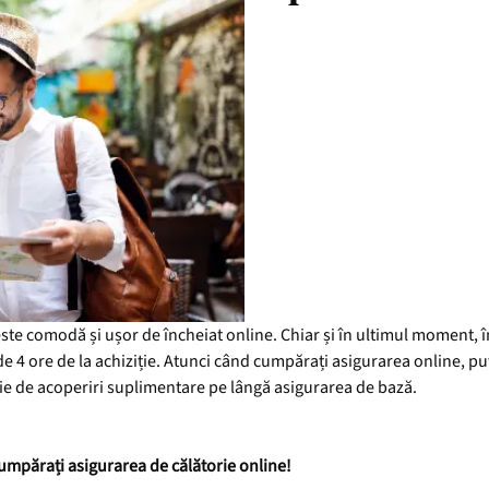
te comodă și ușor de încheiat online. Chiar și în ultimul moment, în
e 4 ore de la achiziție. Atunci când cumpărați asigurarea online, pute
rie de acoperiri suplimentare pe lângă asigurarea de bază.
umpărați asigurarea de călătorie online!