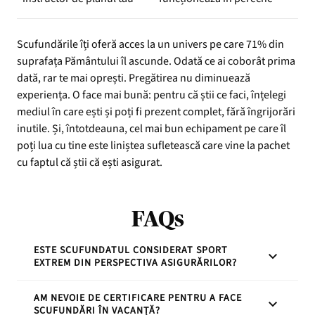
Scufundările îți oferă acces la un univers pe care 71% din
suprafața Pământului îl ascunde. Odată ce ai coborât prima
dată, rar te mai oprești. Pregătirea nu diminuează
experiența. O face mai bună: pentru că știi ce faci, înțelegi
mediul în care ești și poți fi prezent complet, fără îngrijorări
inutile. Și, întotdeauna, cel mai bun echipament pe care îl
poți lua cu tine este liniștea sufletească care vine la pachet
cu faptul că știi că ești asigurat.
FAQs
ESTE SCUFUNDATUL CONSIDERAT SPORT
EXTREM DIN PERSPECTIVA ASIGURĂRILOR?
AM NEVOIE DE CERTIFICARE PENTRU A FACE
Depinde de tipul activității și de adâncimea la care se
SCUFUNDĂRI ÎN VACANȚĂ?