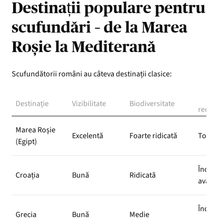
Destinații populare pentru
scufundări – de la Marea
Roșie la Mediterană
Scufundătorii români au câteva destinații clasice:
Ni
Destinație
Vizibilitate
Biodiversitate
recom
Marea Roșie
Excelentă
Foarte ridicată
Toate 
(Egipt)
Începă
Croația
Bună
Ridicată
avans
Începă
Grecia
Bună
Medie