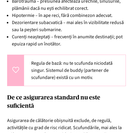
Barotrauma – presiunea afectează urechile, sinusurile,
plămânii dacă nu ești echilibrat corect.
Hipotermie – în ape reci, fără combinezon adecvat.
Dezorientare subacvatică – mai ales în vizibilitate redusă
sau la peșteri submarine.
Curenți neașteptați – frecvenți în anumite destinații; pot
epuiza rapid un înotător.
Regula de bază: nu te scufunda niciodată
singur. Sistemul de buddy (partener de
scufundare) există cu un motiv.
De ce asigurarea standard nu este
suficientă
Asigurarea de călătorie obișnuită exclude, de regulă,
activitățile cu grad de risc ridicat. Scufundările, mai ales la