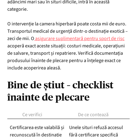
adâncimi mari sau în situri dificile, intră în această
categorie.
O intervenție la camera hiperbară poate costa mii de euro.
Transportul medical de urgență dintr-o destinație exotică –
zeci de mii. O
asigurare suplimentară pentru sport de risc
acoperă exact aceste situații: costuri medicale, operațiuni
de salvare, transport și repatriere. Verifică documentația
produsului înainte de plecare pentru a înțelege exact ce
include acoperirea aleasă.
Bine de știut – checklist
înainte de plecare
Ce verifici
De ce contează
Certificarea este valabilă și
Unele situri refuză accesul
recunoscută în destinație
fără certificare specifică