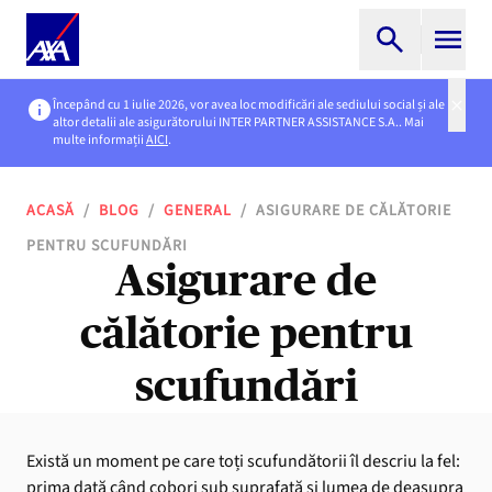
Începând cu 1 iulie 2026, vor avea loc modificări ale sediului social și ale
altor detalii ale asigurătorului INTER PARTNER ASSISTANCE S.A.. Mai
multe informații
AICI
.
ACASĂ
/
BLOG
/
GENERAL
/
ASIGURARE DE CĂLĂTORIE
PENTRU SCUFUNDĂRI
Asigurare de
călătorie pentru
scufundări
Există un moment pe care toți scufundătorii îl descriu la fel:
prima dată când cobori sub suprafață și lumea de deasupra