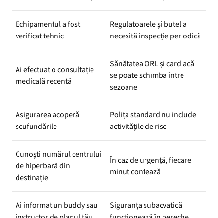
Echipamentul a fost
Regulatoarele și butelia
verificat tehnic
necesită inspecție periodică
Sănătatea ORL și cardiacă
Ai efectuat o consultație
se poate schimba între
medicală recentă
sezoane
Asigurarea acoperă
Polița standard nu include
scufundările
activitățile de risc
Cunoști numărul centrului
În caz de urgență, fiecare
de hiperbară din
minut contează
destinație
Ai informat un buddy sau
Siguranța subacvatică
instructor de planul tău
funcționează în pereche