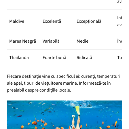
avans
Inter
Maldive
Excelentă
Excepțională
avans
Marea Neagră
Variabilă
Medie
Încep
Thailanda
Foarte bună
Ridicată
Toate 
Fiecare destinație vine cu specificul ei: curenți, temperaturi
ale apei, tipuri de viețuitoare marine. Informează-te în
prealabil despre condițiile locale.