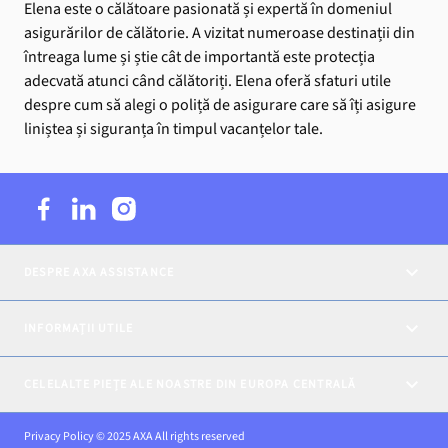
Elena este o călătoare pasionată și expertă în domeniul
asigurărilor de călătorie. A vizitat numeroase destinații din
întreaga lume și știe cât de importantă este protecția
adecvată atunci când călătoriți. Elena oferă sfaturi utile
despre cum să alegi o poliță de asigurare care să îți asigure
liniștea și siguranța în timpul vacanțelor tale.
DESPRE AXA ASSISTANCE
INFORMAȚII UTILE
CELELALTE PIEȚE ALE NOASTRE DIN EUROPA CENTRALĂ
Privacy Policy © 2025 AXA All rights reserved