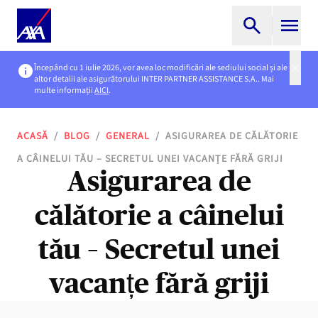
Începând cu 1 iulie 2026, vor avea loc modificări ale sediului social și ale
altor detalii ale asigurătorului INTER PARTNER ASSISTANCE S.A.. Mai
multe informații
AICI
.
ACASĂ
/
BLOG
/
GENERAL
/
ASIGURAREA DE CĂLĂTORIE
A CÂINELUI TĂU – SECRETUL UNEI VACANȚE FĂRĂ GRIJI
Asigurarea de
călătorie a câinelui
tău – Secretul unei
vacanțe fără griji