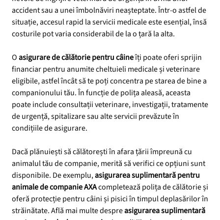
accident sau a unei îmbolnăviri neașteptate. Într-o astfel de
situație, accesul rapid la servicii medicale este esențial, însă
costurile pot varia considerabil de la o țară la alta.
O
asigurare de călătorie pentru câine
îți poate oferi sprijin
financiar pentru anumite cheltuieli medicale și veterinare
eligibile, astfel încât să te poți concentra pe starea de bine a
companionului tău. În funcție de polița aleasă, aceasta
poate include consultații veterinare, investigații, tratamente
de urgență, spitalizare sau alte servicii prevăzute în
condițiile de asigurare.
Dacă plănuiești să călătorești în afara țării împreună cu
animalul tău de companie, merită să verifici ce opțiuni sunt
disponibile. De exemplu,
asigurarea suplimentară pentru
animale de companie AXA
completează polița de călătorie și
oferă protecție pentru câini și pisici în timpul deplasărilor în
străinătate. Află mai multe despre
asigurarea suplimentară