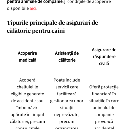
pentru animale de companie
și condițiile de acoperire
disponibile
aici
.
Tipurile principale de asigurări de
călătorie pentru câini
Asigurare de
Acoperire
Asistență de
răspundere
medicală
călătorie
civilă
Acoperă
Poate include
cheltuielile
servicii care
Oferă protecție
eligibile generate
facilitează
financiară în
de accidente sau
gestionarea unor
situațiile în care
îmbolnăviri
situații
animalul de
apărute în timpul
neprevăzute,
companie
călătoriei, precum
precum
provoacă
consultațiile
organizarea
accidental