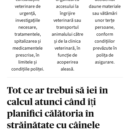
veterinare de
accesului la
daune materiale
urgență,
îngrijire
sau vătămări
investigațiile
veterinară sau
unor terțe
necesare,
transportul
persoane,
tratamentele,
animalului către
conform
spitalizarea și
și de la clinica
condițiilor
medicamentele
veterinară, în
prevăzute în
prescrise, în
funcție de
polița de
limitele și
acoperirea
asigurare.
condițiile poliței.
aleasă.
Tot ce ar trebui să iei în
calcul atunci când îți
planifici călătoria în
străinătate cu câinele