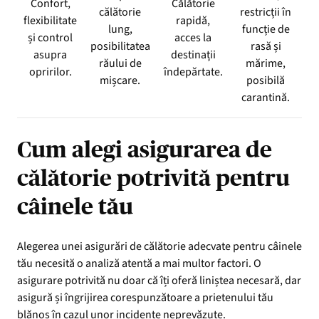
Confort,
Călătorie
călătorie
restricții în
flexibilitate
rapidă,
lung,
funcție de
și control
acces la
posibilitatea
rasă și
asupra
destinații
răului de
mărime,
opririlor.
îndepărtate.
mișcare.
posibilă
carantină.
Cum alegi asigurarea de
călătorie potrivită pentru
câinele tău
Alegerea unei asigurări de călătorie adecvate pentru câinele
tău necesită o analiză atentă a mai multor factori. O
asigurare potrivită nu doar că îți oferă liniștea necesară, dar
asigură și îngrijirea corespunzătoare a prietenului tău
blănos în cazul unor incidente neprevăzute.