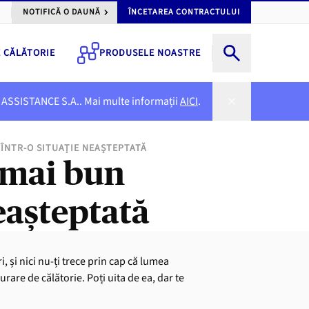
NOTIFICĂ O DAUNĂ
ÎNCETAREA CONTRACTULUI
E CĂLĂTORIE
PRODUSELE NOASTRE
NER ASSISTANCE S.A.. Mai multe informații
AICI
.
 ÎNTR-O SITUAȚIE NEAȘTEPTATĂ
l mai bun
neașteptată
, și nici nu-ți trece prin cap că lumea
urare de călătorie. Poți uita de ea, dar te