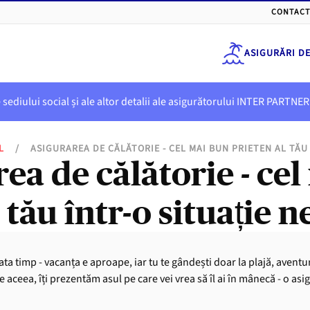
CONTACT
ASIGURĂRI D
e sediului social și ale altor detalii ale asigurătorului INTER PART
L
/
ASIGURAREA DE CĂLĂTORIE - CEL MAI BUN PRIETEN AL TĂU
ea de călătorie - ce
 tău într-o situație 
ta timp - vacanța e aproape, iar tu te gândești doar la plajă, aventuri
 aceea, îți prezentăm asul pe care vei vrea să îl ai în mânecă - o asig