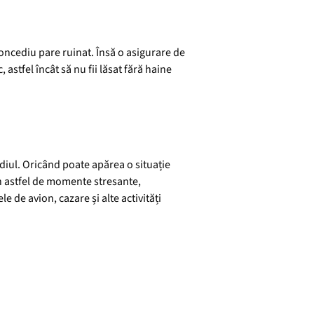
concediu pare ruinat. Însă o asigurare de
 astfel încât să nu fii lăsat fără haine
ediul. Oricând poate apărea o situație
n astfel de momente stresante,
e de avion, cazare și alte activități