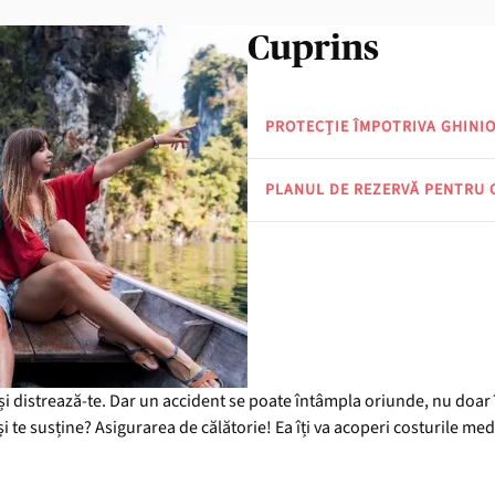
Cuprins
PROTECȚIE ÎMPOTRIVA GHINI
PLANUL DE REZERVĂ PENTRU 
 și distrează-te. Dar un accident se poate întâmpla oriunde, nu doar 
 te susține? Asigurarea de călătorie! Ea îți va acoperi costurile medica