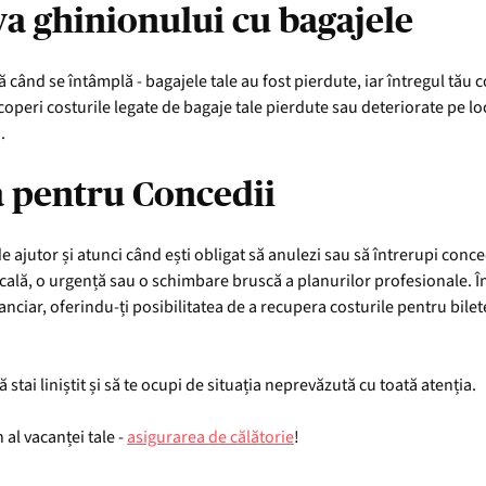
va ghinionului cu bagajele
când se întâmplă - bagajele tale au fost pierdute, iar întregul tău 
acoperi costurile legate de bagaje tale pierdute sau deteriorate pe loc,
.
ă pentru Concedii
 ajutor și atunci când ești obligat să anulezi sau să întrerupi conc
ală, o urgență sau o schimbare bruscă a planurilor profesionale. Î
nciar, oferindu-ți posibilitatea de a recupera costurile pentru biletel
ă stai liniștit și să te ocupi de situația neprevăzută cu toată atenția.
 al vacanței tale -
asigurarea de călătorie
!