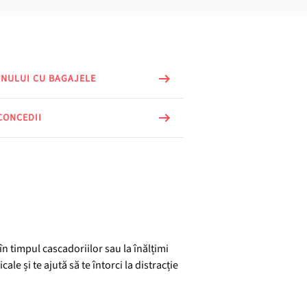
ONULUI CU BAGAJELE
CONCEDII
în timpul cascadoriilor sau la înălțimi
le și te ajută să te întorci la distracție