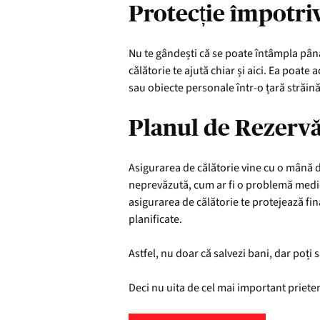
Protecție împotri
Nu te gândești că se poate întâmpla până 
călătorie te ajută chiar și aici. Ea poate 
sau obiecte personale într-o țară străină
Planul de Rezerv
Asigurarea de călătorie vine cu o mână de
neprevăzută, cum ar fi o problemă medic
asigurarea de călătorie te protejează fina
planificate.
Astfel, nu doar că salvezi bani, dar poți s
Deci nu uita de cel mai important prieten