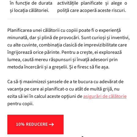
în funcție de durata
activitățile planificate și alege o
și locația călătoriei.
poliță care acoperă aceste riscuri.
Planificarea unei călătorii cu copiii poate fi o experiență
minunată, dar și plină de provocări. Sunt curioși și inventivi,
cu alte cuvinte, combinația clasică de imprevizibilitate care
îngrijorează orice părinte. Pentru a crește, ei explorează
lumea, caută mereu răspunsuri și învață adeseori prin
metoda încercării și a greșelii. Și e firesc să fie așa.
Ca să-ți maximizezi șansele de a te bucura cu adevărat de
vacanța pe care ai planificat-o cu atât de multă grijă, nu
ezita să iei în calcul aceste opțiuni de
asigurări de călătorie
pentru copii.
10% REDUCERE