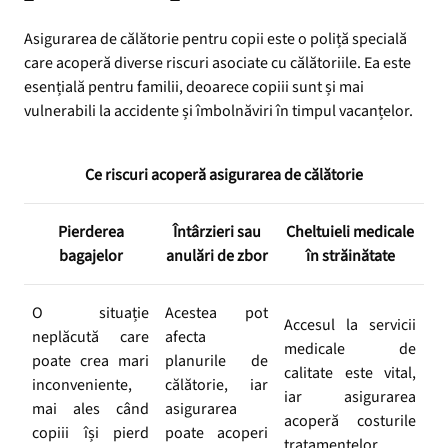
Asigurarea de călătorie pentru copii este o poliță specială
care acoperă diverse riscuri asociate cu călătoriile. Ea este
esențială pentru familii, deoarece copiii sunt și mai
vulnerabili la accidente și îmbolnăviri în timpul vacanțelor.
Ce riscuri acoperă asigurarea de călătorie
Pierderea
Întârzieri sau
Cheltuieli medicale
bagajelor
anulări de zbor
în străinătate
O situație
Acestea pot
Accesul la servicii
neplăcută care
afecta
medicale de
poate crea mari
planurile de
calitate este vital,
inconveniente,
călătorie, iar
iar asigurarea
mai ales când
asigurarea
acoperă costurile
copiii își pierd
poate acoperi
tratamentelor