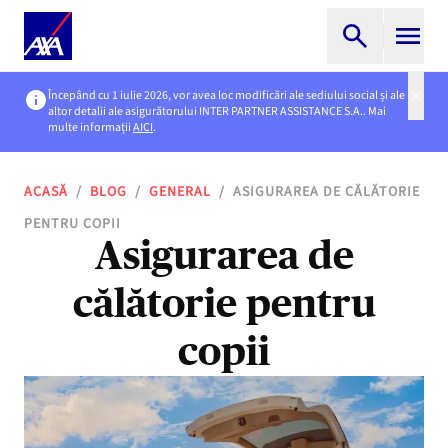
Începând cu 1 iulie 2026, vor avea loc modificări ale sediului social și ale
altor detalii ale asigurătorului INTER PARTNER ASSISTANCE S.A.. Mai
multe informații
AICI
.
ACASĂ
/
BLOG
/
GENERAL
/
ASIGURAREA DE CĂLĂTORIE
PENTRU COPII
Asigurarea de
călătorie pentru
copii