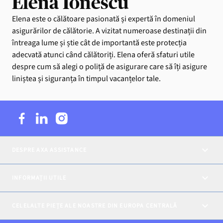
Elena Ionescu
Elena este o călătoare pasionată și expertă în domeniul
asigurărilor de călătorie. A vizitat numeroase destinații din
întreaga lume și știe cât de importantă este protecția
adecvată atunci când călătoriți. Elena oferă sfaturi utile
despre cum să alegi o poliță de asigurare care să îți asigure
liniștea și siguranța în timpul vacanțelor tale.
DESPRE AXA ASSISTANCE
INFORMAȚII UTILE
CELELALTE PIEȚE ALE NOASTRE DIN EUROPA CENTRALĂ