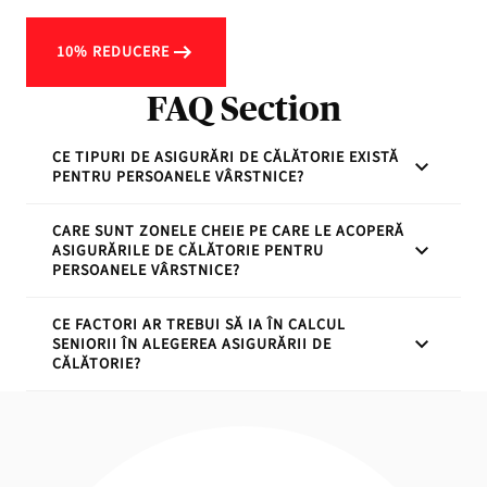
10% REDUCERE
FAQ Section
CE TIPURI DE ASIGURĂRI DE CĂLĂTORIE EXISTĂ
PENTRU PERSOANELE VÂRSTNICE?
CARE SUNT ZONELE CHEIE PE CARE LE ACOPERĂ
Cele mai comune tipuri de asigurări de călătorie la
ASIGURĂRILE DE CĂLĂTORIE PENTRU
care apelează, de obicei, persoanele vârstnice sunt:
PERSOANELE VÂRSTNICE?
asigurarea pentru o singură călătorie, asigurare
anuală multi-călătorie și asigurare de călătorie
CE FACTORI AR TREBUI SĂ IA ÎN CALCUL
Persoanele vârstnice pot achiziționa polițe de
specializată pentru seniori.
SENIORII ÎN ALEGEREA ASIGURĂRII DE
asigurare care acoperă aspecte precum: anularea
CĂLĂTORIE?
călătoriei, problemele medicale, probleme care țin
de pierderea sau deteriorarea bagajelor.
Aspectele cărora ar trebui ca seniorii să le acorde
atenție sporită în alegerea asigurării de călătorie
sunt: limitele de vârstă și primele, condițiile