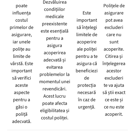
Dezvăluirea
poate
Polițele de
condițiilor
influența
Este
asigurare
medicale
costul
important
pot avea
preexistente
primelor de
să înțelegi
excluderi
este esențială
asigurare,
limitele de
care nu
pentru a
iar unele
acoperire
sunt
asigura
polițe au
ale poliței
acoperite.
acoperirea
limite de
pentru a te
Citirea și
adecvată și
vârstă. Este
asigura că
înțelegerea
evitarea
important
beneficiezi
acestor
problemelor la
să verifici
de
excluderi
momentul unei
aceste
protecția
te va ajuta
revendicări.
aspecte
necesară
să știi exact
Acest lucru
pentru a
în caz de
ce este și
poate afecta
găsi o
urgență.
ce nu este
eligibilitatea și
poliță
acoperit.
costul poliței.
adecvată.