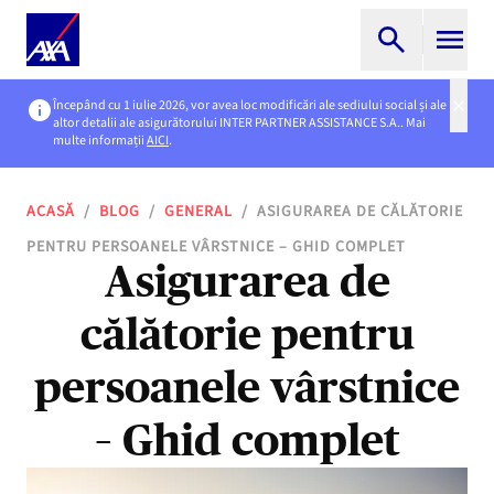
Începând cu 1 iulie 2026, vor avea loc modificări ale sediului social și ale
altor detalii ale asigurătorului INTER PARTNER ASSISTANCE S.A.. Mai
multe informații
AICI
.
ACASĂ
/
BLOG
/
GENERAL
/
ASIGURAREA DE CĂLĂTORIE
PENTRU PERSOANELE VÂRSTNICE – GHID COMPLET
Asigurarea de
călătorie pentru
persoanele vârstnice
– Ghid complet