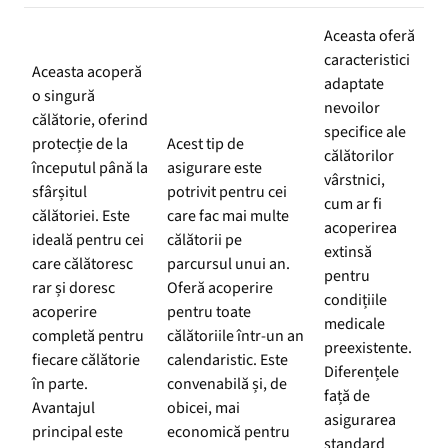
Aceasta oferă
caracteristici
Aceasta acoperă
adaptate
o singură
nevoilor
călătorie, oferind
specifice ale
protecție de la
Acest tip de
călătorilor
începutul până la
asigurare este
vârstnici,
sfârșitul
potrivit pentru cei
cum ar fi
călătoriei. Este
care fac mai multe
acoperirea
ideală pentru cei
călătorii pe
extinsă
care călătoresc
parcursul unui an.
pentru
rar și doresc
Oferă acoperire
condițiile
acoperire
pentru toate
medicale
completă pentru
călătoriile într-un an
preexistente.
fiecare călătorie
calendaristic. Este
Diferențele
în parte.
convenabilă și, de
față de
Avantajul
obicei, mai
asigurarea
principal este
economică pentru
standard