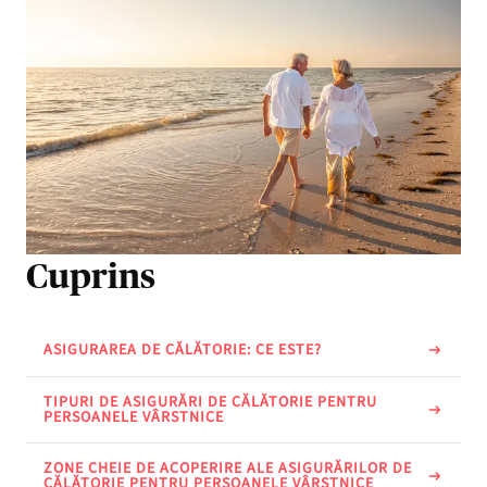
Cuprins
ASIGURAREA DE CĂLĂTORIE: CE ESTE?
TIPURI DE ASIGURĂRI DE CĂLĂTORIE PENTRU
PERSOANELE VÂRSTNICE
ZONE CHEIE DE ACOPERIRE ALE ASIGURĂRILOR DE
CĂLĂTORIE PENTRU PERSOANELE VÂRSTNICE