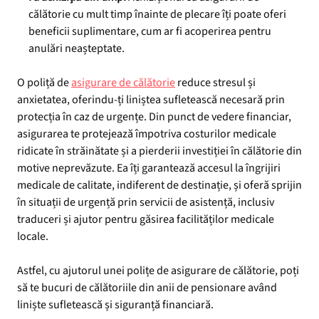
călătorie cu mult timp înainte de plecare îți poate oferi
beneficii suplimentare, cum ar fi acoperirea pentru
anulări neașteptate.
O poliță de
asigurare de călătorie
reduce stresul și
anxietatea, oferindu-ți liniștea sufletească necesară prin
protecția în caz de urgențe. Din punct de vedere financiar,
asigurarea te protejează împotriva costurilor medicale
ridicate în străinătate și a pierderii investiției în călătorie din
motive neprevăzute. Ea îți garantează accesul la îngrijiri
medicale de calitate, indiferent de destinație, și oferă sprijin
în situații de urgență prin servicii de asistență, inclusiv
traduceri și ajutor pentru găsirea facilităților medicale
locale.
Astfel, cu ajutorul unei polițe de asigurare de călătorie, poți
să te bucuri de călătoriile din anii de pensionare având
liniște sufletească și siguranță financiară.