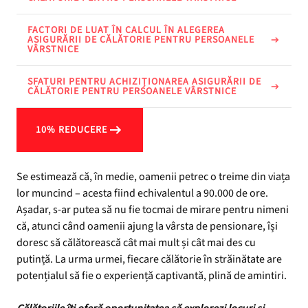
FACTORI DE LUAT ÎN CALCUL ÎN ALEGEREA
ASIGURĂRII DE CĂLĂTORIE PENTRU PERSOANELE
VÂRSTNICE
SFATURI PENTRU ACHIZIȚIONAREA ASIGURĂRII DE
CĂLĂTORIE PENTRU PERSOANELE VÂRSTNICE
10% REDUCERE
Se estimează că, în medie, oamenii petrec o treime din viața
lor muncind – acesta fiind echivalentul a 90.000 de ore.
Așadar, s-ar putea să nu fie tocmai de mirare pentru nimeni
că, atunci când oamenii ajung la vârsta de pensionare, își
doresc să călătorească cât mai mult și cât mai des cu
putință. La urma urmei, fiecare călătorie în străinătate are
potențialul să fie o experiență captivantă, plină de amintiri.