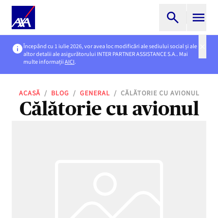
Începând cu 1 iulie 2026, vor avea loc modificări ale sediului social și ale
altor detalii ale asigurătorului INTER PARTNER ASSISTANCE S.A.. Mai
multe informații
AICI
.
ACASĂ
/
BLOG
/
GENERAL
/
CĂLĂTORIE CU AVIONUL
Călătorie cu avionul