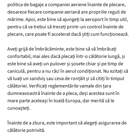
politica de bagaje a companiei aeriene înainte de plecare,
deoarece fiecare companie aeriană are propriile reguli de
mărime. Apoi, este bine să ajungeți la aeroport în timp util,
pentru că va trebui să treceți printr-un control înainte de
plecare, care poate fi accelerat dacă știți cum funcționează.
Aveți grijă de îmbrăcăminte, este bine să vă îmbrăcați
confortabil, mai ales dacă plecați într-o călătorie lungă, și
este bine să aveți un pulover și șosete chiar și pe timp de
caniculă, pentru a nu răci în aerul condiționat. Nu ezitați să
vă luați un sandviș sau ceva de ronțăit și să citiți în timpul
călătoriei. Verificați reglementările vamale din țara
dumneavoastră înainte de a pleca, deși acestea sunt în
mare parte aceleași în toată Europa, dar merită să le
cunoașteți.
Înainte de a zbura, este important să alegeți asigurarea de
călătorie potrivită.