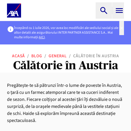
Începând cu 1 iulie 2026, vor avea loc modificări ale sediului social și ale
altor detalii ale asigurătorului INTER PARTNER ASSISTANCE S.A.. Mai
multe informații
AICI
.
ACASĂ
/
BLOG
/
GENERAL
/
CĂLĂTORIE ÎN AUSTRIA
Călătorie în Austria
Pregătește-te să pătrunzi într-o lume de poveste în Austria,
o țară cu un farmec atemporal care te va cuceri indiferent
de sezon. Fiecare colțișor al acestei țări îți dezvăluie o nouă
surpriză, de la orașele medievale până la vestitele stațiuni
de schi. Haide să explorăm împreună această destinație
spectaculoasă.