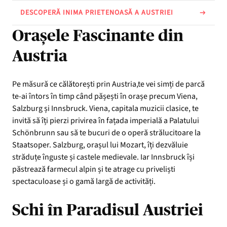
DESCOPERĂ INIMA PRIETENOASĂ A AUSTRIEI
Orașele Fascinante din
Austria
Pe măsură ce călătorești prin Austria,te vei simți de parcă
te-ai întors în timp când pășești în orașe precum Viena,
Salzburg și Innsbruck. Viena, capitala muzicii clasice, te
invită să îți pierzi privirea în fațada imperială a Palatului
Schönbrunn sau să te bucuri de o operă strălucitoare la
Staatsoper. Salzburg, orașul lui Mozart, îți dezvăluie
străduțe înguste și castele medievale. Iar Innsbruck își
păstrează farmecul alpin și te atrage cu priveliști
spectaculoase și o gamă largă de activități.
Schi în Paradisul Austriei