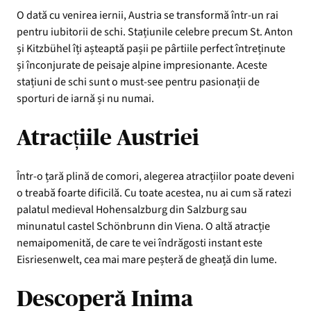
O dată cu venirea iernii, Austria se transformă într-un rai
pentru iubitorii de schi. Stațiunile celebre precum St. Anton
și Kitzbühel îți așteaptă pașii pe pârtiile perfect întreținute
și înconjurate de peisaje alpine impresionante. Aceste
stațiuni de schi sunt o must-see pentru pasionații de
sporturi de iarnă și nu numai.
Atracțiile Austriei
Într-o țară plină de comori, alegerea atracțiilor poate deveni
o treabă foarte dificilă. Cu toate acestea, nu ai cum să ratezi
palatul medieval Hohensalzburg din Salzburg sau
minunatul castel Schönbrunn din Viena. O altă atracție
nemaipomenită, de care te vei îndrăgosti instant este
Eisriesenwelt, cea mai mare peșteră de gheață din lume.
Descoperă Inima