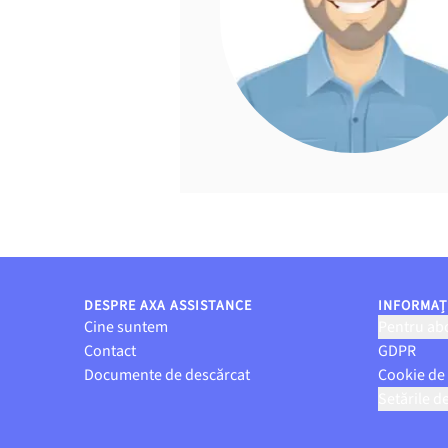
DESPRE AXA ASSISTANCE
INFORMAȚI
Cine suntem
Pentru abo
Contact
GDPR
Documente de descărcat
Cookie de
Setările d