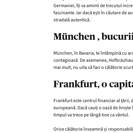
Germaniei, îți va aminti de trecutul incr
fascinante. Iar dacă ești în căutare de a
stradală autentică.
München , bucurii 
München, în Bavaria, te întâmpină cu aro
contagioasă. De asemenea, Hofbräuhaus, 
mai mult, nu uita să faci o călătorie scu
Frankfurt, o capi
Frankfurt este centrul financiar al țării
europeană. Dacă cauți o oază de liniște î
timpul va trece pe lângă tine ca vântul.
Orice călătorie înseamnă și responsabili