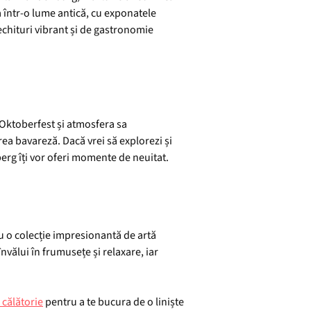
a într-o lume antică, cu exponatele
echituri vibrant și de gastronomie
 Oktoberfest și atmosfera sa
a bavareză. Dacă vrei să explorezi și
berg îți vor oferi momente de neuitat.
cu o colecție impresionantă de artă
nvălui în frumusețe și relaxare, iar
 călătorie
pentru a te bucura de o liniște