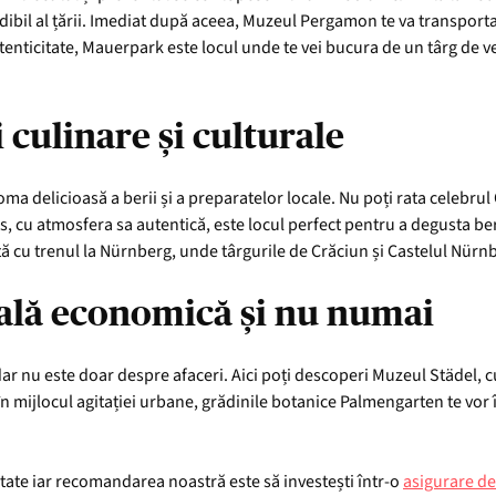
edibil al țării. Imediat după aceea, Muzeul Pergamon te va transport
utenticitate, Mauerpark este locul unde te vei bucura de un târg de v
culinare și culturale
ma delicioasă a berii și a preparatelor locale. Nu poți rata celebrul
cu atmosfera sa autentică, este locul perfect pentru a degusta bere
rtă cu trenul la Nürnberg, unde târgurile de Crăciun și Castelul Nürn
tală economică și nu numai
, dar nu este doar despre afaceri. Aici poți descoperi Muzeul Städel, 
n mijlocul agitației urbane, grădinile botanice Palmengarten te vor î
tate iar recomandarea noastră este să investești într-o
asigurare de