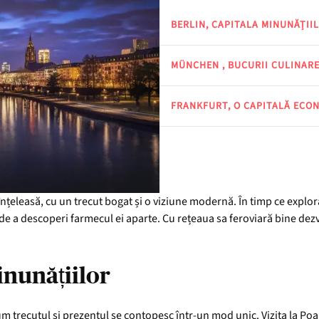
BERLIN, CAPITALA MINUNĂȚII
MÜNCHEN , BUCURII CULINARE
FRANKFURT, O CAPITALĂ ECON
țeleasă, cu un trecut bogat și o viziune modernă. În timp ce exploră
 de a descoperi farmecul ei aparte. Cu rețeaua sa feroviară bine dez
inunățiilor
cum trecutul și prezentul se contopesc într-un mod unic. Vizita la Po