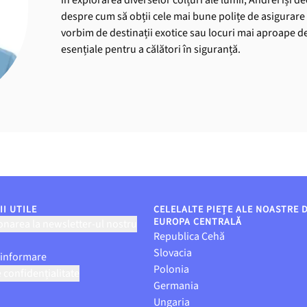
despre cum să obții cele mai bune polițe de asigurare 
vorbim de destinații exotice sau locuri mai aproape de 
esențiale pentru a călători în siguranță.
I UTILE
CELELALTE PIEȚE ALE NOASTRE 
EUROPA CENTRALĂ
narea la newsletter-ul nostru
Republica Cehă
Slovacia
 informare
Polonia
e confidențialitate
Germania
Ungaria