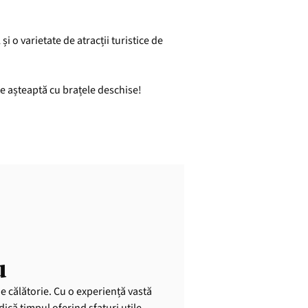
i o varietate de atracții turistice de
te așteaptă cu brațele deschise!
u
de călătorie. Cu o experiență vastă
dică timpul oferind sfaturi utile