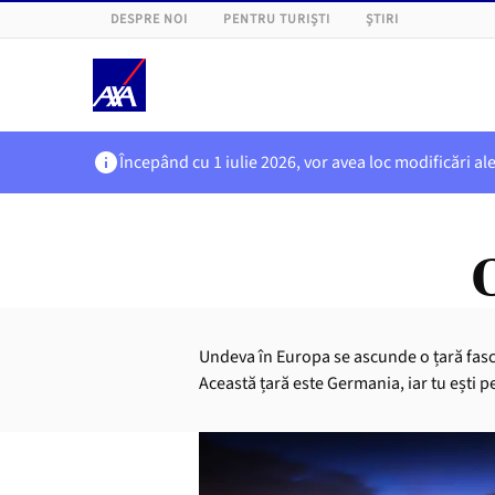
DESPRE NOI
PENTRU TURIȘTI
ȘTIRI
Începând cu 1 iulie 2026, vor avea loc modificări al
Undeva în Europa se ascunde o țară fasci
Această țară este Germania, iar tu ești p