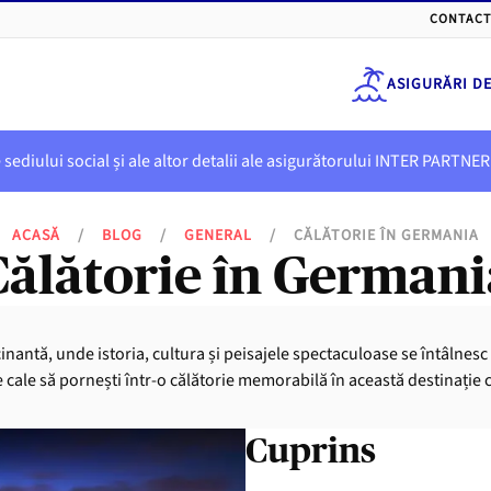
CONTACT
ASIGURĂRI D
e sediului social și ale altor detalii ale asigurătorului INTER PART
ACASĂ
/
BLOG
/
GENERAL
/
CĂLĂTORIE ÎN GERMANIA
Călătorie în Germani
nantă, unde istoria, cultura și peisajele spectaculoase se întâlnesc
e cale să pornești într-o călătorie memorabilă în această destinație 
Cuprins