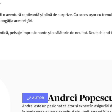
e.
fi o aventură captivantă și plină de surprize. Cu acces ușor cu trenul ș
bogăția acestei țări.
ntică, peisaje impresionante și o călătorie de neuitat. Deutschland 
Andrei Popesc
AUTOR
Andrei este un pasionat călător și expert în asigurări 
în explorarea diverselor colțuri ale lumii, Andrei își de