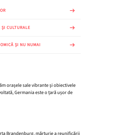
LOR
 ȘI CULTURALE
OMICĂ ȘI NU NUMAI
m orașele sale vibrante și obiectivele
voltată, Germania este o țară ușor de
arta Brandenburg, mărturie a reunificării