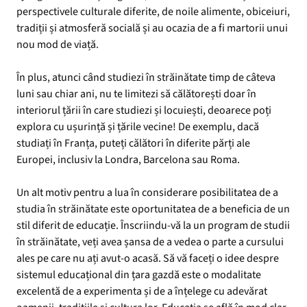
perspectivele culturale diferite, de noile alimente, obiceiuri,
tradiții și atmosferă socială și au ocazia de a fi martorii unui
nou mod de viață.
În plus, atunci când studiezi în străinătate timp de câteva
luni sau chiar ani, nu te limitezi să călătorești doar în
interiorul țării în care studiezi și locuiești, deoarece poți
explora cu ușurință și țările vecine! De exemplu, dacă
studiați în Franța, puteți călători în diferite părți ale
Europei, inclusiv la Londra, Barcelona sau Roma.
Un alt motiv pentru a lua în considerare posibilitatea de a
studia în străinătate este oportunitatea de a beneficia de un
stil diferit de educație. Înscriindu-vă la un program de studii
în străinătate, veți avea șansa de a vedea o parte a cursului
ales pe care nu ați avut-o acasă. Să vă faceți o idee despre
sistemul educațional din țara gazdă este o modalitate
excelentă de a experimenta și de a înțelege cu adevărat