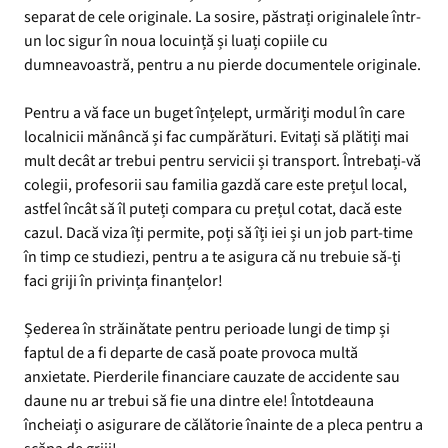
separat de cele originale. La sosire, păstrați originalele într-
un loc sigur în noua locuință și luați copiile cu
dumneavoastră, pentru a nu pierde documentele originale.
Pentru a vă face un buget înțelept, urmăriți modul în care
localnicii mănâncă și fac cumpărături. Evitați să plătiți mai
mult decât ar trebui pentru servicii și transport. Întrebați-vă
colegii, profesorii sau familia gazdă care este prețul local,
astfel încât să îl puteți compara cu prețul cotat, dacă este
cazul. Dacă viza îți permite, poți să îți iei și un job part-time
în timp ce studiezi, pentru a te asigura că nu trebuie să-ți
faci griji în privința finanțelor!
Șederea în străinătate pentru perioade lungi de timp și
faptul de a fi departe de casă poate provoca multă
anxietate. Pierderile financiare cauzate de accidente sau
daune nu ar trebui să fie una dintre ele! Întotdeauna
încheiați o asigurare de călătorie înainte de a pleca pentru a