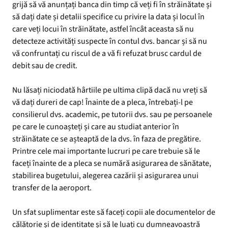
grijă să vă anunțați banca din timp că veți fi în străinătate și
să dați date și detalii specifice cu privire la data și locul în
care veți locui în străinătate, astfel încât aceasta să nu
detecteze activități suspecte în contul dvs. bancar și să nu
vă confruntați cu riscul de a vă fi refuzat brusc cardul de
debit sau de credit.
Nu lăsați niciodată hârtiile pe ultima clipă dacă nu vreți să
vă dați dureri de cap! Înainte de a pleca, întrebați-l pe
consilierul dvs. academic, pe tutorii dvs. sau pe persoanele
pe care le cunoașteți și care au studiat anterior în
străinătate ce se așteaptă de la dvs. în faza de pregătire.
Printre cele mai importante lucruri pe care trebuie să le
faceți înainte de a pleca se numără asigurarea de sănătate,
stabilirea bugetului, alegerea cazării și asigurarea unui
transfer de la aeroport.
Un sfat suplimentar este să faceți copii ale documentelor de
călătorie și de identitate și să le luați cu dumneavoastră