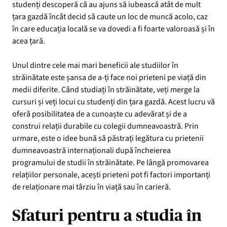
studenți descoperă că au ajuns să iubească atât de mult
țara gazdă încât decid să caute un loc de muncă acolo, caz
în care educația locală se va dovedi a fi foarte valoroasă și în
acea țară.
Unul dintre cele mai mari beneficii ale studiilor în
străinătate este șansa de a-ți face noi prieteni pe viață din
medii diferite. Când studiați în străinătate, veți merge la
cursuri și veți locui cu studenți din țara gazdă. Acest lucru vă
oferă posibilitatea de a cunoaște cu adevărat și de a
construi relații durabile cu colegii dumneavoastră. Prin
urmare, este o idee bună să păstrați legătura cu prietenii
dumneavoastră internaționali după încheierea
programului de studii în străinătate. Pe lângă promovarea
relațiilor personale, acești prieteni pot fi factori importanți
de relaționare mai târziu în viață sau în carieră.
Sfaturi pentru a studia în