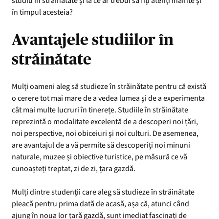
studiu în străinătate și la ce ar trebui să fiți atenți înainte și
în timpul acesteia?
Avantajele studiilor în
străinătate
Mulți oameni aleg să studieze în străinătate pentru că există
o cerere tot mai mare de a vedea lumea și de a experimenta
cât mai multe lucruri în tinerețe. Studiile în străinătate
reprezintă o modalitate excelentă de a descoperi noi țări,
noi perspective, noi obiceiuri și noi culturi. De asemenea,
are avantajul de a vă permite să descoperiți noi minuni
naturale, muzee și obiective turistice, pe măsură ce vă
cunoașteți treptat, zi de zi, țara gazdă.
Mulți dintre studenții care aleg să studieze în străinătate
pleacă pentru prima dată de acasă, așa că, atunci când
ajung în noua lor țară gazdă, sunt imediat fascinați de