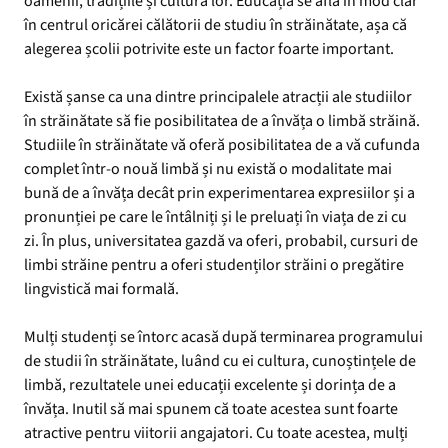
oamenii, tradițiile și cultura lor. Educația se află în mod clar
în centrul oricărei călătorii de studiu în străinătate, așa că
alegerea școlii potrivite este un factor foarte important.
Există șanse ca una dintre principalele atracții ale studiilor
în străinătate să fie posibilitatea de a învăța o limbă străină.
Studiile în străinătate vă oferă posibilitatea de a vă cufunda
complet într-o nouă limbă și nu există o modalitate mai
bună de a învăța decât prin experimentarea expresiilor și a
pronunției pe care le întâlniți și le preluați în viața de zi cu
zi. În plus, universitatea gazdă va oferi, probabil, cursuri de
limbi străine pentru a oferi studenților străini o pregătire
lingvistică mai formală.
Mulți studenți se întorc acasă după terminarea programului
de studii în străinătate, luând cu ei cultura, cunoștințele de
limbă, rezultatele unei educații excelente și dorința de a
învăța. Inutil să mai spunem că toate acestea sunt foarte
atractive pentru viitorii angajatori. Cu toate acestea, mulți