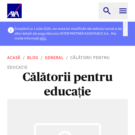
Începând cu 1 iulie 2026, vor avea loc modificări ale sediului social și ale
altor detalii ale asigurătorului INTER PARTNER ASSISTANCE S.A.. Mai
multe informații
AICI
.
ACASĂ
/
BLOG
/
GENERAL
/
CĂLĂTORII PENTRU
EDUCAȚIE
Călătorii pentru
educație