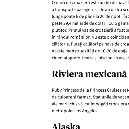
O navă de croazieră este un tip de navă 
a transporta pasageri, ci de a-i distra și 
lungă poate fi de până la 20 de nopți. În
peste 29,4 miliarde de dolari. Cu o gamă l
plutitor. Primul vas de croazieră a fost
în rândul românilor. Nu este o coincidenț
călătorie. Puteți călători pe nave de cro
Aceste monstruozități de 10-20 de etaje a
cinematografe, teatre și piscine. În aces
Riviera mexicană 
Ruby Princess de la Princess Cruises est
de culoare și farmec. Stațiunile de vaca
ale mariachis vă vor îmbogăți croaziera c
metropolei Los Angeles.
Alaska