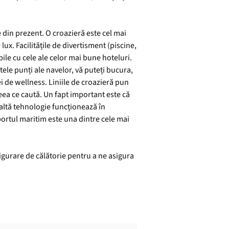
 din prezent. O croazieră este cel mai
lux. Facilitățile de divertisment (piscine,
bile cu cele ale celor mai bune hoteluri.
tele punți ale navelor, vă puteți bucura,
nei de wellness. Liniile de croazieră pun
eea ce caută. Un fapt important este că
naltă tehnologie funcționează în
portul maritim este una dintre cele mai
igurare de călătorie pentru a ne asigura