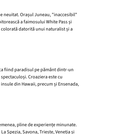
e neuitat. Orașul Juneau, "inaccesibil"
 pitorească a faimosului White Pass și
colorată datorită unui naturalist și a
 ca fiind paradisul pe pământ dintr-un
i spectaculoși. Croaziera este cu
 insule din Hawaii, precum și Ensenada,
asemenea, pline de experiențe minunate.
a Spezia, Savona, Trieste, Veneția și