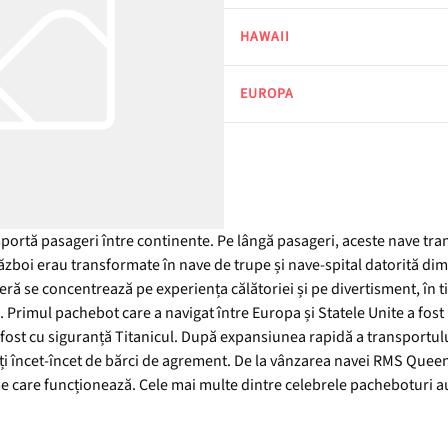
HAWAII
EUROPA
portă pasageri între continente. Pe lângă pasageri, aceste nave tra
război erau transformate în nave de trupe și nave-spital datorită dim
eră se concentrează pe experiența călătoriei și pe divertisment, în 
l. Primul pachebot care a navigat între Europa și Statele Unite a fos
ost cu siguranță Titanicul. După expansiunea rapidă a transportului 
uiți încet-încet de bărci de agrement. De la vânzarea navei RMS Que
me care funcționează. Cele mai multe dintre celebrele pacheboturi au