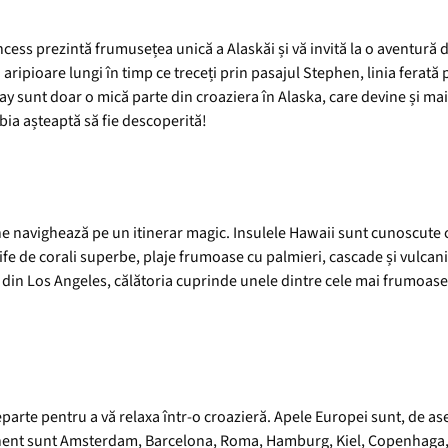
ess prezintă frumusețea unică a Alaskăi și vă invită la o aventură d
 aripioare lungi în timp ce treceți prin pasajul Stephen, linia ferată
y sunt doar o mică parte din croaziera în Alaska, care devine și mai 
bia așteaptă să fie descoperită!
ine navighează pe un itinerar magic. Insulele Hawaii sunt cunoscute
cife de corali superbe, plaje frumoase cu palmieri, cascade și vulcan
din Los Angeles, călătoria cuprinde unele dintre cele mai frumoase
eparte pentru a vă relaxa într-o croazieră. Apele Europei sunt, de 
nent sunt Amsterdam, Barcelona, Roma, Hamburg, Kiel, Copenhaga, L