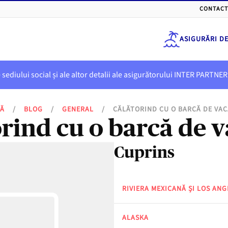
CONTACT
ASIGURĂRI D
e sediului social și ale altor detalii ale asigurătorului INTER PART
SĂ
/
BLOG
/
GENERAL
/
CĂLĂTORIND CU O BARCĂ DE VA
rind cu o barcă de 
Cuprins
RIVIERA MEXICANĂ ȘI LOS ANG
ALASKA