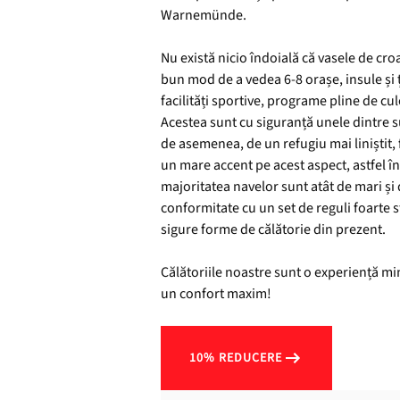
Warnemünde.
Nu există nicio îndoială că vasele de cr
bun mod de a vedea 6-8 orașe, insule și țăr
facilități sportive, programe pline de cu
Acestea sunt cu siguranță unele dintre su
de asemenea, de un refugiu mai liniștit, f
un mare accent pe acest aspect, astfel î
majoritatea navelor sunt atât de mari și 
conformitate cu un set de reguli foarte s
sigure forme de călătorie din prezent.
Călătoriile noastre sunt o experiență mi
un confort maxim!
10% REDUCERE