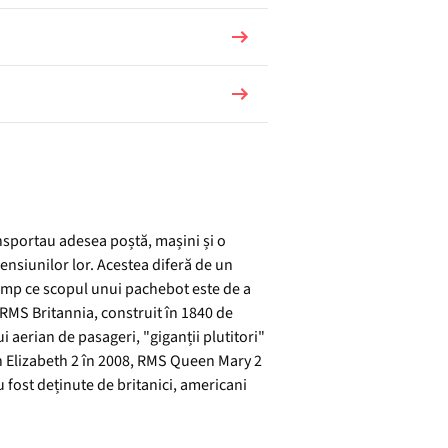
nsportau adesea poștă, mașini și o
ensiunilor lor. Acestea diferă de un
timp ce scopul unui pachebot este de a
t RMS Britannia, construit în 1840 de
aerian de pasageri, "giganții plutitori"
en Elizabeth 2 în 2008, RMS Queen Mary 2
 fost deținute de britanici, americani