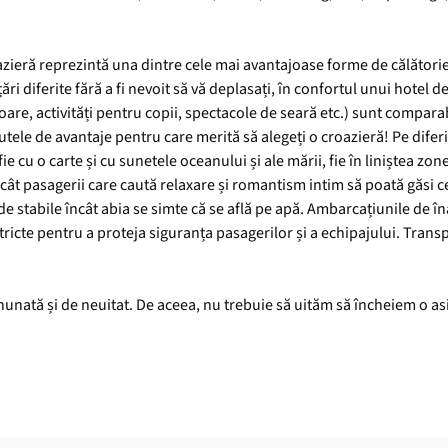
oazieră reprezintă una dintre cele mai avantajoase forme de călătorie
i diferite fără a fi nevoit să vă deplasați, în confortul unui hotel de 
loare, activități pentru copii, spectacole de seară etc.) sunt compara
tele de avantaje pentru care merită să alegeți o croazieră! Pe diferi
ie cu o carte și cu sunetele oceanului și ale mării, fie în liniștea zo
ncât pasagerii care caută relaxare și romantism intim să poată găsi c
de stabile încât abia se simte că se află pe apă. Ambarcațiunile de î
tricte pentru a proteja siguranța pasagerilor și a echipajului. Trans
nunată și de neuitat. De aceea, nu trebuie să uităm să încheiem o as