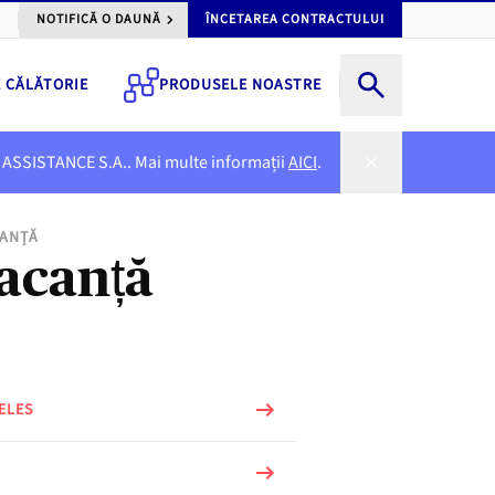
NOTIFICĂ O DAUNĂ
ÎNCETAREA CONTRACTULUI
E CĂLĂTORIE
PRODUSELE NOASTRE
NER ASSISTANCE S.A.. Mai multe informații
AICI
.
CANȚĂ
vacanță
ELES