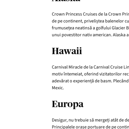
Crown Princess Cruises de la Crown Princ
de pe continent, priveliștea balenelor cu
frumusețea neatinsă a golfului Glacier Ba
unui povestitor nativ american. Alaska a
Hawaii
Carnival Miracle de la Carnival Cruise L
motiv întemeiat, oferind vizitatorilor re
adevărat o experiență de basm. Plecând 
Mexic.
Europa
Desigur, nu trebuie să mergeți atât de d
Principalele orașe portuare de pe conti