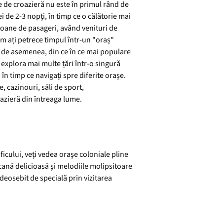
e de croazieră nu este în primul rând de
ei de 2-3 nopți, în timp ce o călătorie mai
lioane de pasageri, având venituri de
cum ați petrece timpul într-un "oraș"
n, de asemenea, din ce în ce mai populare
 explora mai multe țări într-o singură
în timp ce navigați spre diferite orașe.
, cazinouri, săli de sport,
oazieră din întreaga lume.
icului, veți vedea orașe coloniale pline
cană delicioasă și melodiile molipsitoare
deosebit de specială prin vizitarea