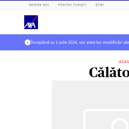
DESPRE NOI
PENTRU TURIȘTI
ȘTIRI
Începând cu 1 iulie 2026, vor avea loc modificări al
ACA
Călăto