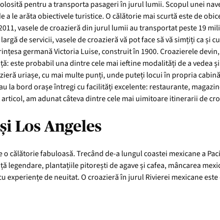
folosită pentru a transporta pasageri în jurul lumii. Scopul unei nav
de a le arăta obiectivele turistice. O călătorie mai scurtă este de obic
 2011, vasele de croazieră din jurul lumii au transportat peste 19 mi
argă de servicii, vasele de croazieră vă pot face să vă simțiți ca și 
 prințesa germană Victoria Luise, construit în 1900. Croazierele devi
ă: este probabil una dintre cele mai ieftine modalități de a vedea și
azieră uriașe, cu mai multe punți, unde puteți locui în propria cabină 
u la bord orașe întregi cu facilități excelente: restaurante, magazine
t articol, am adunat câteva dintre cele mai uimitoare itinerarii de cr
și Los Angeles
e o călătorie fabuloasă. Trecând de-a lungul coastei mexicane a Pacif
nță legendare, plantațiile pitorești de agave și cafea, mâncarea mexi
u experiențe de neuitat. O croazieră în jurul Rivierei mexicane este 