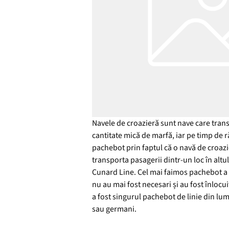
Navele de croazieră sunt nave care trans
cantitate mică de marfă, iar pe timp de 
pachebot prin faptul că o navă de croazi
transporta pasagerii dintr-un loc în altu
Cunard Line. Cel mai faimos pachebot a f
nu au mai fost necesari și au fost înloc
a fost singurul pachebot de linie din lu
sau germani.