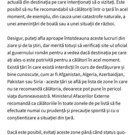
actuală din destinația pe care intenționați să o vizitați. Este
posibil să nu fie recomandabil să călătoriți într-o țară în acel
moment, de exemplu, din cauza unei catastrofe naturale, a
unei amenințări de boală sau a unei situații de război.
Desigur, puteți afla aproape întotdeauna aceste lucruri din
ziare și de la știri, dar merită totuși să verificați site-ul oficial
al guvernului român pentru a vedea dacă destinația pe care
ați ales-o este potrivită pentru a călători în acel moment.
Există țări în care există interdicții în curs de desfășurare și
bine cunoscute, cum ar fi Afganistan, Algeria, Azerbaidjan,
Pakistan sau Siria - aceste țări se află pe lista de zone în care
nu se recomandă călătoria, deoarece pot pune în pericol
viața dumneavoastră. Ministerul Afacerilor Externe
recomandă ca călătoriile în toate zonele de pe listă să fie
efectuate numai cu prudență și precauție sporită și cu o
conștientizare a situației din țară.
Dacă este posibil, evitați aceste zone până când status quo-