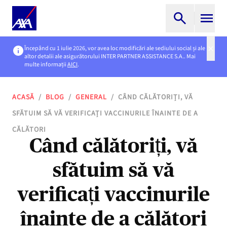
Începând cu 1 iulie 2026, vor avea loc modificări ale sediului social și ale
altor detalii ale asigurătorului INTER PARTNER ASSISTANCE S.A.. Mai
multe informații
AICI
.
ACASĂ
/
BLOG
/
GENERAL
/
CÂND CĂLĂTORIȚI, VĂ
SFĂTUIM SĂ VĂ VERIFICAȚI VACCINURILE ÎNAINTE DE A
CĂLĂTORI
Când călătoriți, vă
sfătuim să vă
verificați vaccinurile
înainte de a călători