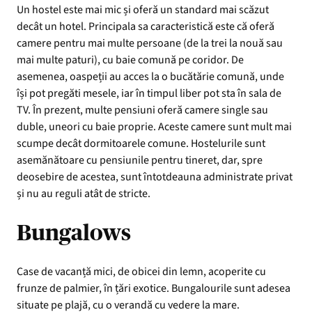
Un hostel este mai mic și oferă un standard mai scăzut
decât un hotel. Principala sa caracteristică este că oferă
camere pentru mai multe persoane (de la trei la nouă sau
mai multe paturi), cu baie comună pe coridor. De
asemenea, oaspeții au acces la o bucătărie comună, unde
își pot pregăti mesele, iar în timpul liber pot sta în sala de
TV. În prezent, multe pensiuni oferă camere single sau
duble, uneori cu baie proprie. Aceste camere sunt mult mai
scumpe decât dormitoarele comune. Hostelurile sunt
asemănătoare cu pensiunile pentru tineret, dar, spre
deosebire de acestea, sunt întotdeauna administrate privat
și nu au reguli atât de stricte.
Bungalows
Case de vacanță mici, de obicei din lemn, acoperite cu
frunze de palmier, în țări exotice. Bungalourile sunt adesea
situate pe plajă, cu o verandă cu vedere la mare.