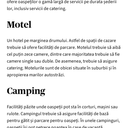
ofere oaspeților o gamă largă de servicii pe durata șederii
lor, inclusiv servicii de catering.
Motel
Un hotel pe marginea drumului. Astfel de spații de cazare
trebuie să ofere facilități de parcare. Motelul trebuie să aibă
cel puțin zece camere, dintre care majoritatea trebuie să fie
camere single sau duble. De asemenea, trebuie să asigure
catering. Motelurile sunt de obicei situate în suburbii și în
apropierea marilor autostrăzi.
Camping
Facilități păzite unde oaspeții pot sta în corturi, mașini sau
rulote. Campingul trebuie să asigure facilități de bază
pentru gătit și parcare pentru oaspeți. În unele campinguri,
oaspeții își pot petrece noaptea în case de vacanță.