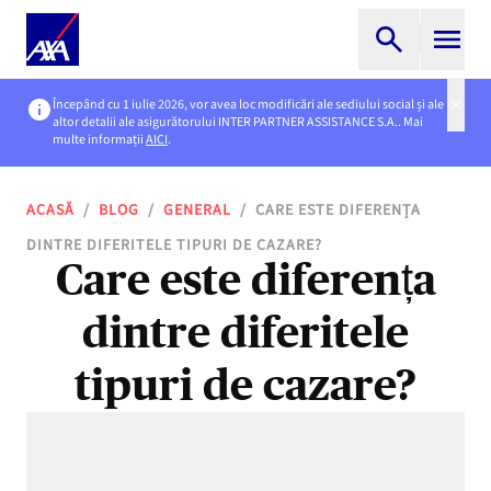
Începând cu 1 iulie 2026, vor avea loc modificări ale sediului social și ale
altor detalii ale asigurătorului INTER PARTNER ASSISTANCE S.A.. Mai
multe informații
AICI
.
ACASĂ
/
BLOG
/
GENERAL
/
CARE ESTE DIFERENȚA
DINTRE DIFERITELE TIPURI DE CAZARE?
Care este diferența
dintre diferitele
tipuri de cazare?