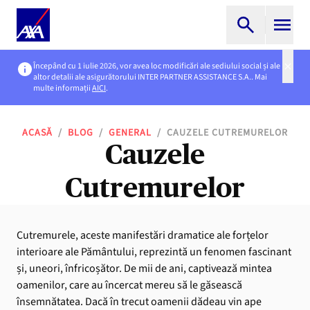
Începând cu 1 iulie 2026, vor avea loc modificări ale sediului social și ale
altor detalii ale asigurătorului INTER PARTNER ASSISTANCE S.A.. Mai
multe informații
AICI
.
ACASĂ
/
BLOG
/
GENERAL
/
CAUZELE CUTREMURELOR
Cauzele
Cutremurelor
Cutremurele, aceste manifestări dramatice ale forțelor
interioare ale Pământului, reprezintă un fenomen fascinant
și, uneori, înfricoșător. De mii de ani, captivează mintea
oamenilor, care au încercat mereu să le găsească
însemnătatea. Dacă în trecut oamenii dădeau vin ape