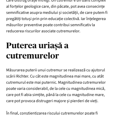
care distrug orașe întregi. Un cutremur e un dans complex
al forțelor geologice care, din păcate, pot avea consecințe
semnificative asupra mediului și societății, de care putem fi
pregătiți totuși prin prin educație colectivă. Iar înțelegerea
măsurilor preventive poate contribui semnificativ la
reducerea riscurilor asociate cutremurelor.
Puterea uriașă a
cutremurelor
Măsurarea puterii unui cutremur se realizează cu ajutorul
scării Richter. Cu cât este magnitudinea mai mare, cu atât
cutremurul este mai puternic. Magnitudinea cutremurelor
poate varia considerabil, de la cele cu magnitudinea mică,
care pot fi abia simțite, până la cele cu magnitudine mare,
care pot provoca distrugeri majore și pierderi de vieți.
În final, conștientizarea riscului cutremurelor poate fi