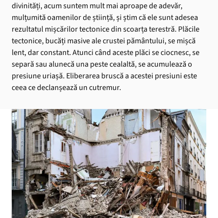
divinități, acum suntem mult mai aproape de adevăr,
mulțumită oamenilor de știință, și știm că ele sunt adesea
rezultatul mișcărilor tectonice din scoarța terestră. Plăcile
tectonice, bucăți masive ale crustei pământului, se mișcă
lent, dar constant. Atunci când aceste plăci se ciocnesc, se
separă sau alunecă una peste cealaltă, se acumulează o
presiune uriașă. Eliberarea bruscă a acestei presiuni este
ceea ce declanșează un cutremur.