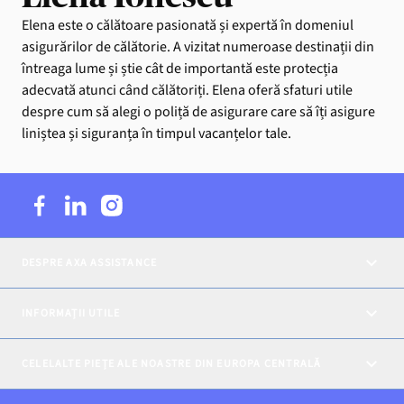
Elena este o călătoare pasionată și expertă în domeniul
asigurărilor de călătorie. A vizitat numeroase destinații din
întreaga lume și știe cât de importantă este protecția
adecvată atunci când călătoriți. Elena oferă sfaturi utile
despre cum să alegi o poliță de asigurare care să îți asigure
liniștea și siguranța în timpul vacanțelor tale.
DESPRE AXA ASSISTANCE
INFORMAȚII UTILE
CELELALTE PIEȚE ALE NOASTRE DIN EUROPA CENTRALĂ