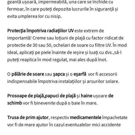
geantă ușoară, impermeabilă, una care se închide cu
fermoar, în care puteți depozita lucrurile în siguranță și
evita umplerea lor cu nisip.
Protecția împotriva radiațiilor UV
este extrem de
importantă! Creme sau loțiuni de plajă cu factor ridicat de
protectie de 30 sau 50, ochelari de soare cu filtre UV. În mod
ideal, aplicați pe piele înainte de ieșire și luați cu dvs.,să-l
puteți reaplica în mod regulat, mai ales după înot.
O
pălărie de soare
sau
șapca
și o
eșarfă
vor fi accesorii
indispensabile împotriva instalațiilor și arsurilor solare.
Prosoape de plajă,papuci de plajă
și
haine
ușoare
de
schimb
vor fi binevenite după o baie în mare.
Trusa de prim ajutor
, respectiv
medicamentele
împachetate
vor fi de mare ajutor în cazul eventualelor mici accidente