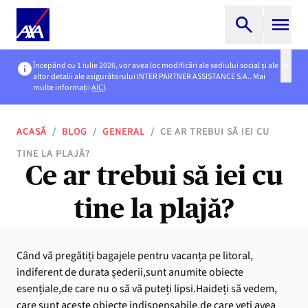
Începând cu 1 iulie 2026, vor avea loc modificări ale sediului social și ale
altor detalii ale asigurătorului INTER PARTNER ASSISTANCE S.A.. Mai
multe informații
AICI
.
ACASĂ
/
BLOG
/
GENERAL
/
CE AR TREBUI SĂ IEI CU
TINE LA PLAJĂ?
Ce ar trebui să iei cu
tine la plajă?
Când vă pregătiți bagajele pentru vacanța pe litoral,
indiferent de durata șederii,sunt anumite obiecte
esențiale,de care nu o să vă puteți lipsi.Haideți să vedem,
care sunt aceste obiecte indispensabile,de care veți avea