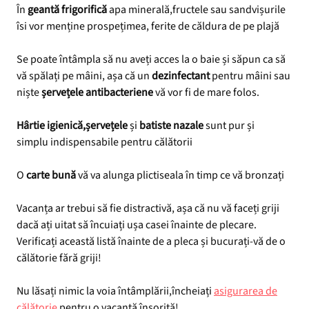
În
geantă frigorifică
apa minerală,fructele sau sandvișurile
îsi vor menține prospețimea, ferite de căldura de pe plajă
Se poate întâmpla să nu aveți acces la o baie și săpun ca să
vă spălați pe mâini, așa că un
dezinfectant
pentru mâini sau
niște
șervețele antibacteriene
vă vor fi de mare folos.
Hârtie igienică,șervețele
și
batiste nazale
sunt pur și
simplu indispensabile pentru călătorii
O
carte bună
vă va alunga plictiseala în timp ce vă bronzați
Vacanța ar trebui să fie distractivă, așa că nu vă faceți griji
dacă ați uitat să încuiați ușa casei înainte de plecare.
Verificați această listă înainte de a pleca și bucurați-vă de o
călătorie fără griji!
Nu lăsați nimic la voia întâmplării,încheiați
asigurarea de
călătorie
pentru o vacanță însorită!