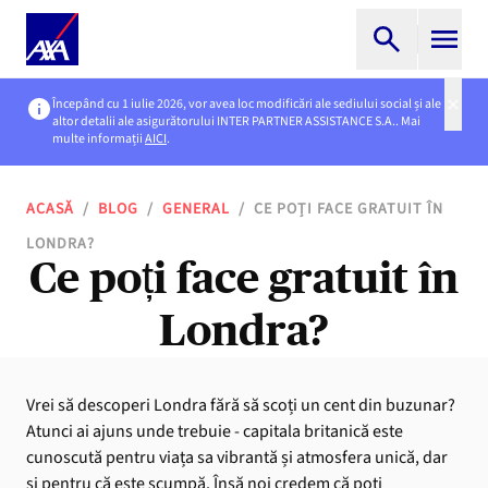
Începând cu 1 iulie 2026, vor avea loc modificări ale sediului social și ale
altor detalii ale asigurătorului INTER PARTNER ASSISTANCE S.A.. Mai
multe informații
AICI
.
ACASĂ
/
BLOG
/
GENERAL
/
CE POȚI FACE GRATUIT ÎN
LONDRA?
Ce poți face gratuit în
Londra?
Vrei să descoperi Londra fără să scoți un cent din buzunar?
Atunci ai ajuns unde trebuie - capitala britanică este
cunoscută pentru viața sa vibrantă și atmosfera unică, dar
și pentru că este scumpă. Însă noi credem că poți