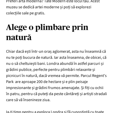
Preferi arta modernă? Tate Modern este locul tău. Acest
muzeu se dedică artei moderne și poți să explorezi
colecțiile sale pe gratis.
Alege o plimbare prin
natură
Chiar dacă ești într-un oraș aglomerat, asta nu înseamnă că
nu te poți bucura de natură. Iar asta înseamna, de obicei, că
nu o să cheltuiești bani. Londra abundă în astfel parcuri și
grădini publice, perfecte pentru plimbări relaxante și
picnicuri în natură, dacă vremea vă permite. Parcul Regent's
Park are aproape 200 de hectare și e plin peisaje
impresionante și grădini frumos amenajate. Și fiți cu ochii
în patru, pentru că puteți da peste cântăreți și artiști stradali
care să vă însenineze ziua.
Ia-ți timp pentru a explora Londra și fă cunoștință cu toate