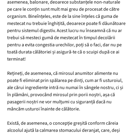
asemenea, balonare, deoarece substanțele non-naturale
pe care le conțin sunt mult mai greu de procesat de către
organism. Bineînțeles, este de la sine înțeles că guma de
mestecat nu trebuie înghițită, deoarece poate fi dăunătoare
pentru sistemul digestiv. Acest lucru nu înseamnă că nu ar
trebui să mesteci gumă de mestecat în timpul decolării
pentru a evita congestia urechilor, poți să o faci, dar nu pe
toată durata călătoriei și asigură-te că o scuipi după ce ai
terminat!
Rețineți, de asemenea, că mirosul anumitor alimente nu
poate fi eliminat prin spălarea pe dinți, cum ar fi usturoiul,
ale cărui ingrediente intră nu numai în sângele nostru, ci și
în plămâni, provocând mirosul prin porii noștri, așa că
pasagerii noștri ne vor mulțumi cu siguranță dacă nu
mâncăm usturoi înainte de călătorie.
Există, de asemenea, o concepție greșită conform căreia
alcoolul ajută la calmarea stomacului deranjat, care, deși