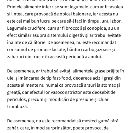
Primele alimente interzise sunt legumele, cum ar fi fasolea
și lintea, care provoacă de obicei balonare, iar acesta nu
este cel mai bun lucru pe care să-l faci în timpul unui zbor.
Legumele crucifere, cum ar fi broccoli și conopida, au un
efect similar asupra sistemului digestiv și ar trebui evitate
înainte de călătorie. De asemenea, nu este recomandat
consumul de produse lactate, băuturi carbogazoase și
zaharuri din fructe în această perioadă a anului.
De asemenea, ar trebui să evitați alimentele grase prăjite în
ulei și mâncarea de tip fast-food, deoarece acizii grași din
aceste alimente nu numai că provoacă arsuri la stomac și
greață, dar efectul lor vasoconstrictor este deosebit de
periculos, precum și modificări de presiune și chiar
tromboză.
De asemenea, nu este recomandat să mesteci gumă fără
zahăr, care, în mod surprinzător, poate provoca, de