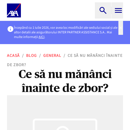
Începând cu 1 iulie 2026, vor avea loc modificări ale sediului social și ale
altor detalii ale asigurătorului INTER PARTNER ASSISTANCE S.A.. Mai
multe informații
AICI
.
ACASĂ
/
BLOG
/
GENERAL
/
CE SĂ NU MĂNÂNCI ÎNAINTE
DE ZBOR?
Ce să nu mănânci
înainte de zbor?