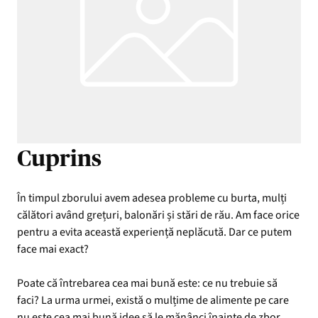
Cuprins
În timpul zborului avem adesea probleme cu burta, mulți
călători având grețuri, balonări și stări de rău. Am face orice
pentru a evita această experiență neplăcută. Dar ce putem
face mai exact?
Poate că întrebarea cea mai bună este: ce nu trebuie să
faci? La urma urmei, există o mulțime de alimente pe care
nu este cea mai bună idee să le mănânci înainte de zbor.