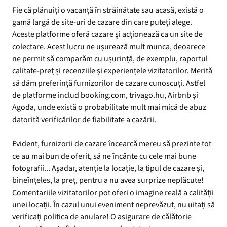
Fie că plănuiți o vacanță în străinătate sau acasă, există o
gamă largă de site-uri de cazare din care puteți alege.
Aceste platforme oferă cazare și acționează ca un site de
colectare. Acest lucru ne ușurează mult munca, deoarece
ne permit să comparăm cu ușurință, de exemplu, raportul
calitate-preț și recenziile și experiențele vizitatorilor. Merită
să dăm preferință furnizorilor de cazare cunoscuți. Astfel
de platforme includ booking.com, trivago.hu, Airbnb și
Agoda, unde există o probabilitate mult mai mică de abuz
datorită verificărilor de fiabilitate a cazării.
Evident, furnizorii de cazare încearcă mereu să prezinte tot
ce au mai bun de oferit, să ne încânte cu cele mai bune
fotografii... Așadar, atenție la locație, la tipul de cazare și,
bineînțeles, la preț, pentru a nu avea surprize neplăcute!
Comentariile vizitatorilor pot oferi o imagine reală a calității
unei locații. În cazul unui eveniment neprevăzut, nu uitați să
verificați politica de anulare! O asigurare de călătorie