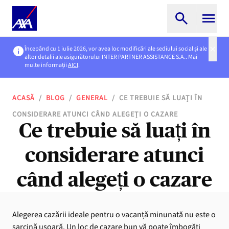
Începând cu 1 iulie 2026, vor avea loc modificări ale sediului social și ale
altor detalii ale asigurătorului INTER PARTNER ASSISTANCE S.A.. Mai
multe informații
AICI
.
ACASĂ
/
BLOG
/
GENERAL
/
CE TREBUIE SĂ LUAȚI ÎN
CONSIDERARE ATUNCI CÂND ALEGEȚI O CAZARE
Ce trebuie să luați în
considerare atunci
când alegeți o cazare
Alegerea cazării ideale pentru o vacanță minunată nu este o
sarcină ușoară. Un loc de cazare bun vă poate îmbogăți