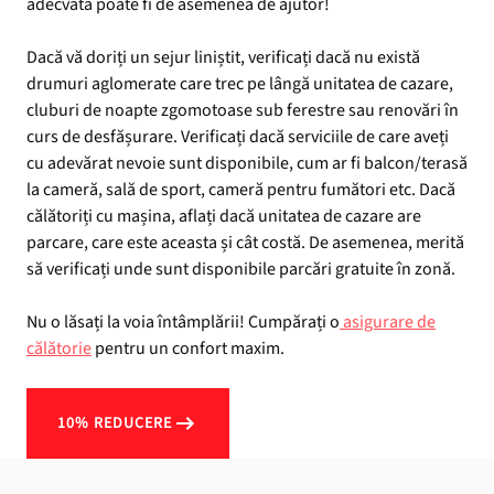
adecvată poate fi de asemenea de ajutor!
Dacă vă doriți un sejur liniștit, verificați dacă nu există
drumuri aglomerate care trec pe lângă unitatea de cazare,
cluburi de noapte zgomotoase sub ferestre sau renovări în
curs de desfășurare. Verificați dacă serviciile de care aveți
cu adevărat nevoie sunt disponibile, cum ar fi balcon/terasă
la cameră, sală de sport, cameră pentru fumători etc. Dacă
călătoriți cu mașina, aflați dacă unitatea de cazare are
parcare, care este aceasta și cât costă. De asemenea, merită
să verificați unde sunt disponibile parcări gratuite în zonă.
Nu o lăsați la voia întâmplării! Cumpărați o
asigurare de
călătorie
pentru un confort maxim.
10% REDUCERE