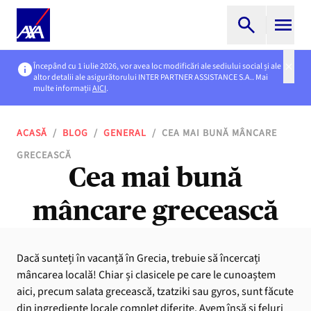
Începând cu 1 iulie 2026, vor avea loc modificări ale sediului social și ale
altor detalii ale asigurătorului INTER PARTNER ASSISTANCE S.A.. Mai
multe informații
AICI
.
ACASĂ
/
BLOG
/
GENERAL
/
CEA MAI BUNĂ MÂNCARE
GRECEASCĂ
Cea mai bună
mâncare grecească
Dacă sunteți în vacanță în Grecia, trebuie să încercați
mâncarea locală! Chiar și clasicele pe care le cunoaștem
aici, precum salata grecească, tzatziki sau gyros, sunt făcute
din ingrediente locale complet diferite. Avem însă și feluri