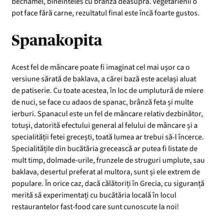
bechamel, bineinteles cu branza deasupra. Vegetarienii o
pot face fără carne, rezultatul final este încă foarte gustos.
Spanakopita
Acest fel de mâncare poate fi imaginat cel mai ușor ca o
versiune sărată de baklava, a cărei bază este același aluat
de patiserie. Cu toate acestea, în loc de umplutură de miere
de nuci, se face cu adaos de spanac, brânză feta și multe
ierburi. Spanacul este un fel de mâncare relativ dezbinător,
totuși, datorită efectului general al felului de mâncare și a
specialității fetei grecești, toată lumea ar trebui să-l încerce.
Specialitățile din bucătăria grecească ar putea fi listate de
mult timp, dolmade-urile, frunzele de struguri umplute, sau
baklava, desertul preferat al multora, sunt și ele extrem de
populare. În orice caz, dacă călătoriți în Grecia, cu siguranță
merită să experimentați cu bucătăria locală în locul
restaurantelor fast-food care sunt cunoscute la noi!