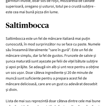
garnituri inutile, doar sos de roșii, mozzarella de calitate
superioară, oregano și usturoi, totul pe o crustă subțire -
este cea mai bună pizza din lume.
Saltimbocca
Saltimbocca este un fel de mâncare italiană mai puțin
cunoscută, în mod surprinzător nu se face cu paste. Numele
său înseamnă literalmente "sare în gură". Este un fel de
mâncare simplu, dar la fel de gustos. Frunzele de salvie și
șunca maturată sunt așezate pe felii de vițel bătute subțire
și apoi prăjite. Se adaugă vin alb și unt rece pentru a obține
un sos ușor. Doar câteva ingrediente și 20 de minute de
muncă sunt suficiente pentru a prepara acest fel de
mâncare delicioasă, care are un gust cu adevărat deosebit
și divin.
Lista de mai sus reprezintă doar câteva dintre cele mai bune