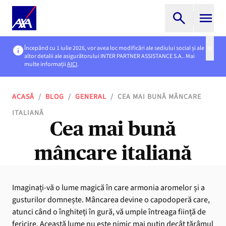
Începând cu 1 iulie 2026, vor avea loc modificări ale sediului social și ale
altor detalii ale asigurătorului INTER PARTNER ASSISTANCE S.A.. Mai
multe informații
AICI
.
ACASĂ
/
BLOG
/
GENERAL
/
CEA MAI BUNĂ MÂNCARE
ITALIANĂ
Cea mai bună
mâncare italiană
Imaginați-vă o lume magică în care armonia aromelor și a
gusturilor domnește. Mâncarea devine o capodoperă care,
atunci când o înghiteți în gură, vă umple întreaga ființă de
fericire. Această lume nu este nimic mai puțin decât tărâmul