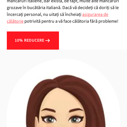
mâncăruri italiene, dar există, de fapt, multe alte mâncăruri
grozave în bucătăria italiană. Dacă vă decideți că doriți să le
încercați personal, nu uitați să încheiați
asigurarea de
călătorie
potrivită pentru a vă face călătoria fără probleme!
10% REDUCERE