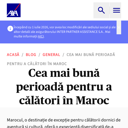
Începând cu 1 iulie 2026, vor avea loc modificări ale sediului social și ale
altor detalii ale asigurătorului INTER PARTNER ASSISTANCE S.A.. Mai
multe informații
AICI
.
ACASĂ
/
BLOG
/
GENERAL
/
CEA MAI BUNĂ PERIOADĂ
PENTRU A CĂLĂTORI ÎN MAROC
Cea mai bună
perioadă pentru a
călători în Maroc
Marocul, o destinație de excepție pentru călătorii dornici de
aventură și cultură, oferă o experiență diversificată de-a