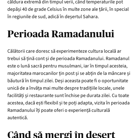
căldura extremă din timpul verii, când temperaturile pot
depăși 40 de grade Celsius în multe zone ale țării, în special
în regiunile de sud, adică în deșertul Sahara.
Perioada Ramadanului
Călătorii care doresc să experimenteze cultura locală ar
trebui să țină cont și de perioada Ramadanului. Ramadanul
este o lună sacră pentru musulmani, iar în timpul acesteia,
majoritatea marocanilor țin post și se abțin de la mâncare și
băutură în timpul zilei. Deși aceasta poate fi o oportunitate
unică de a învăța mai multe despre tradițiile locale, unele
facilități și restaurante sunt închise pe durata zilei. Cu toate
acestea, dacă ești flexibil și te poți adapta, vizita în perioada
Ramadanului îți poate oferi o experiență culturală
autentică.
Când să mergi în deșert