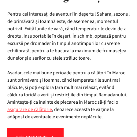
Pentru cei interesați de aventuri în deșertul Sahara, sezonul
de primăvară și toamnă este, de asemenea, momentul
potrivit. Evită lunile de vară, când temperaturile devin de-a
dreptul insuportabile în deșert. În schimb, optează pentru
excursii pe dromader în timpul anotimpurilor cu vreme
echilibrată, pentru a te bucura la maximum de frumusețea
dunelor și a serilor cu stele strălucitoare.
Așadar, cele mai bune perioade pentru a călători în Maroc
sunt primăvara și toamna, când temperaturile sunt mai
plăcute, și poți explora țara mult mai relaxat, evitând
căldura toridă a verii și restricțiile din timpul Ramadanului.
Amintește-ți ca înainte de plecarea în Maroc să-ți faci o
asigurare de călătorie
, deoarece aceasta te va ține la
adăpost de eventualele evenimente neplăcute.