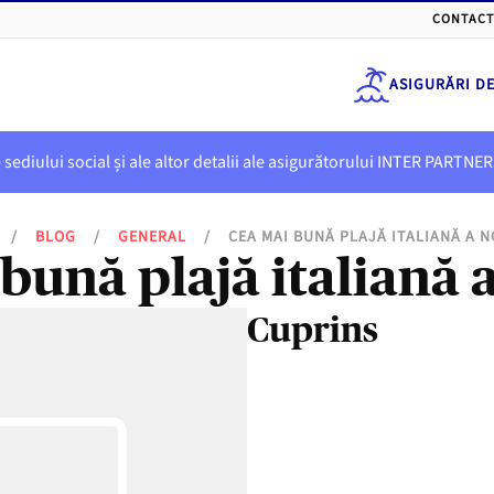
CONTACT
ASIGURĂRI D
e sediului social și ale altor detalii ale asigurătorului INTER PART
/
BLOG
/
GENERAL
/
CEA MAI BUNĂ PLAJĂ ITALIANĂ A 
bună plajă italiană 
Cuprins