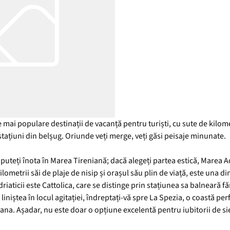
e mai populare destinații de vacanță pentru turiști, cu sute de kilom
 stațiuni din belșug. Oriunde veți merge, veți găsi peisaje minunate.
puteți înota în Marea Tireniană; dacă alegeți partea estică, Marea Adr
kilometrii săi de plaje de nisip și orașul său plin de viață, este una 
riaticii este Cattolica, care se distinge prin stațiunea sa balneară fă
liniștea în locul agitației, îndreptați-vă spre La Spezia, o coastă pe
na. Așadar, nu este doar o opțiune excelentă pentru iubitorii de sie