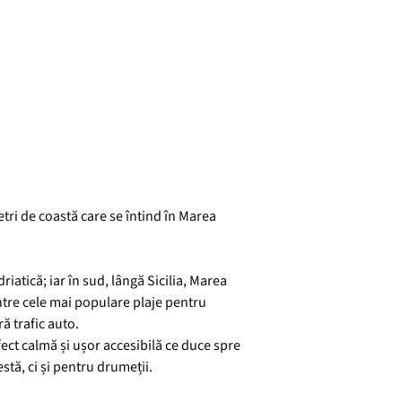
etri de coastă care se întind în Marea
iatică; iar în sud, lângă Sicilia, Marea
dintre cele mai populare plaje pentru
ră trafic auto.
rfect calmă și ușor accesibilă ce duce spre
stă, ci și pentru drumeții.