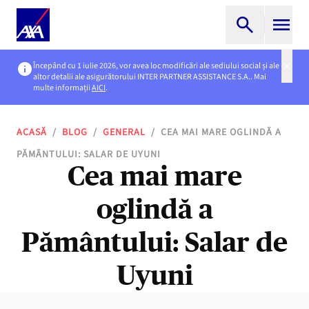
Începând cu 1 iulie 2026, vor avea loc modificări ale sediului social și ale
altor detalii ale asigurătorului INTER PARTNER ASSISTANCE S.A.. Mai
multe informații
AICI
.
ACASĂ
/
BLOG
/
GENERAL
/
CEA MAI MARE OGLINDĂ A
PĂMÂNTULUI: SALAR DE UYUNI
Cea mai mare
oglindă a
Pământului: Salar de
Uyuni