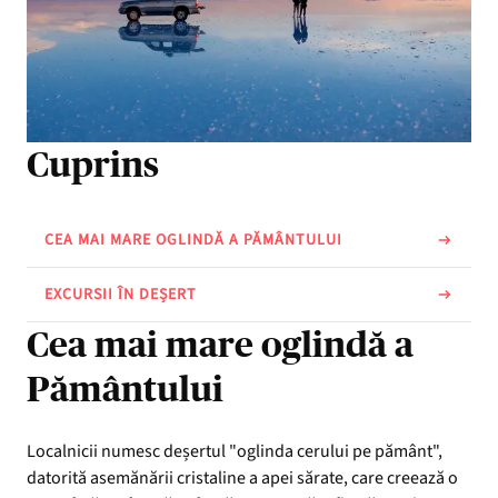
Cuprins
CEA MAI MARE OGLINDĂ A PĂMÂNTULUI
EXCURSII ÎN DEȘERT
Cea mai mare oglindă a
Pământului
Localnicii numesc deșertul "oglinda cerului pe pământ",
datorită asemănării cristaline a apei sărate, care creează o