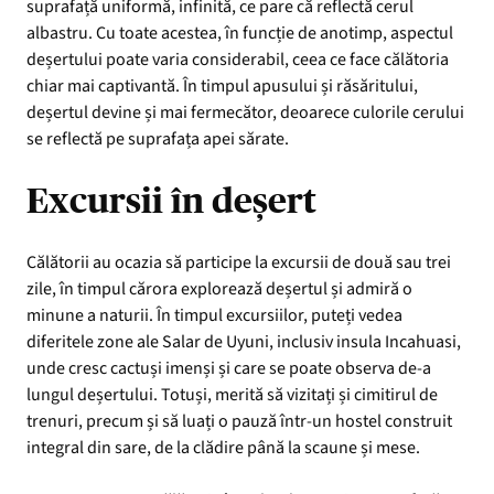
suprafață uniformă, infinită, ce pare că reflectă cerul
albastru. Cu toate acestea, în funcție de anotimp, aspectul
deșertului poate varia considerabil, ceea ce face călătoria
chiar mai captivantă. În timpul apusului și răsăritului,
deșertul devine și mai fermecător, deoarece culorile cerului
se reflectă pe suprafața apei sărate.
Excursii în deșert
Călătorii au ocazia să participe la excursii de două sau trei
zile, în timpul cărora explorează deșertul și admiră o
minune a naturii. În timpul excursiilor, puteți vedea
diferitele zone ale Salar de Uyuni, inclusiv insula Incahuasi,
unde cresc cactuși imenși și care se poate observa de-a
lungul deșertului. Totuși, merită să vizitați și cimitirul de
trenuri, precum și să luați o pauză într-un hostel construit
integral din sare, de la clădire până la scaune și mese.