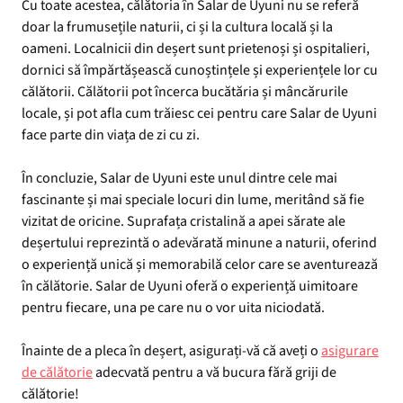
Cu toate acestea, călătoria în Salar de Uyuni nu se referă
doar la frumusețile naturii, ci și la cultura locală și la
oameni. Localnicii din deșert sunt prietenoși și ospitalieri,
dornici să împărtășească cunoștințele și experiențele lor cu
călătorii. Călătorii pot încerca bucătăria și mâncărurile
locale, și pot afla cum trăiesc cei pentru care Salar de Uyuni
face parte din viața de zi cu zi.
În concluzie, Salar de Uyuni este unul dintre cele mai
fascinante și mai speciale locuri din lume, meritând să fie
vizitat de oricine. Suprafața cristalină a apei sărate ale
deșertului reprezintă o adevărată minune a naturii, oferind
o experiență unică și memorabilă celor care se aventurează
în călătorie. Salar de Uyuni oferă o experiență uimitoare
pentru fiecare, una pe care nu o vor uita niciodată.
Înainte de a pleca în deșert, asigurați-vă că aveți o
asigurare
de călătorie
adecvată pentru a vă bucura fără griji de
călătorie!