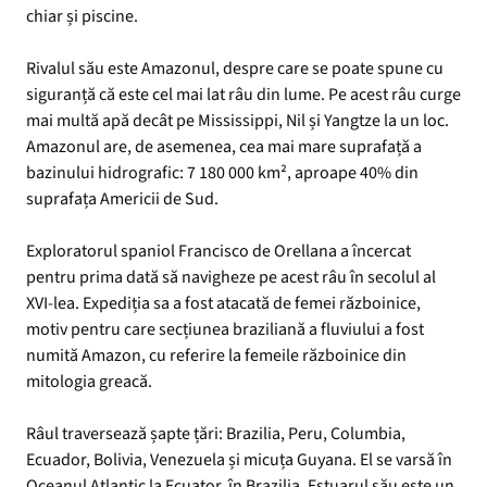
chiar și piscine.
Rivalul său este Amazonul, despre care se poate spune cu
siguranță că este cel mai lat râu din lume. Pe acest râu curge
mai multă apă decât pe Mississippi, Nil și Yangtze la un loc.
Amazonul are, de asemenea, cea mai mare suprafață a
bazinului hidrografic: 7 180 000 km², aproape 40% din
suprafața Americii de Sud.
Exploratorul spaniol Francisco de Orellana a încercat
pentru prima dată să navigheze pe acest râu în secolul al
XVI-lea. Expediția sa a fost atacată de femei războinice,
motiv pentru care secțiunea braziliană a fluviului a fost
numită Amazon, cu referire la femeile războinice din
mitologia greacă.
Râul traversează șapte țări: Brazilia, Peru, Columbia,
Ecuador, Bolivia, Venezuela și micuța Guyana. El se varsă în
Oceanul Atlantic la Ecuator, în Brazilia. Estuarul său este un