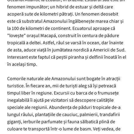
fenomen impunător; un hibrid de estuar și deltă care
acoperă sute de kilometri pătrați. Un fenomen deosebit
este că substratul Amazonului îngălbenește marea chiar și
la 100 de kilometri de continent. Ecuatorul aproape că
"lovește" orașul Macapá, construit în centura de pădure
tropicală a deltei. Astfel, râul se varsă în ocean, dar înainte
de asta, aduce viață în jumătatea nordică a Americii de Sud.
Interesant este faptul că peștii piranha și delfinii înoată în el
în același timp.
Comorile naturale ale Amazonului sunt bogate în atracții
turistice. În fiecare an, mii de turiști aleg să își petreacă
timpul liber în regiune. Excursii cu barca de o frumusețe
inegalabilă îi ajută pe vizitatori să descopere calitățile
speciale ale regiunii. Abundența de păduri tropicale de-a
lungul râului, plantațiile de cauciuc, palmierii, trandafirii
giganți, ierburile parfumate și fauna sălbatică plină de
culoare te transportă într-o lume de basm. Veți vedea, de