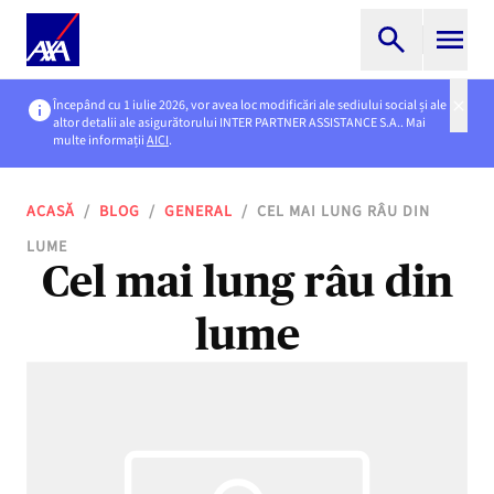
Începând cu 1 iulie 2026, vor avea loc modificări ale sediului social și ale
altor detalii ale asigurătorului INTER PARTNER ASSISTANCE S.A.. Mai
multe informații
AICI
.
ACASĂ
/
BLOG
/
GENERAL
/
CEL MAI LUNG RÂU DIN
LUME
Cel mai lung râu din
lume