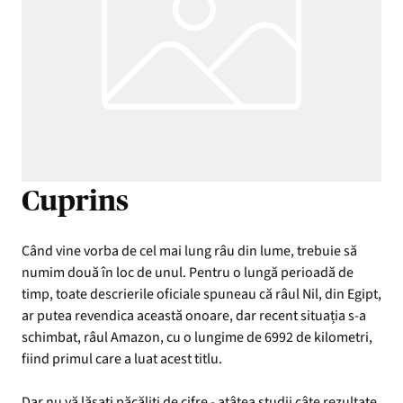
Cuprins
Când vine vorba de cel mai lung râu din lume, trebuie să
numim două în loc de unul. Pentru o lungă perioadă de
timp, toate descrierile oficiale spuneau că râul Nil, din Egipt,
ar putea revendica această onoare, dar recent situația s-a
schimbat, râul Amazon, cu o lungime de 6992 de kilometri,
fiind primul care a luat acest titlu.
Dar nu vă lăsați păcăliți de cifre - atâtea studii câte rezultate