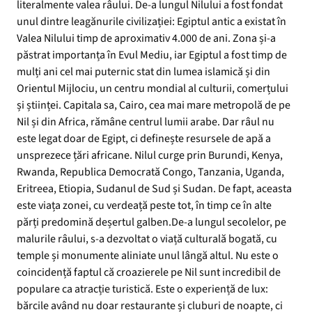
literalmente valea râului. De-a lungul Nilului a fost fondat
unul dintre leagănurile civilizației: Egiptul antic a existat în
Valea Nilului timp de aproximativ 4.000 de ani. Zona și-a
păstrat importanța în Evul Mediu, iar Egiptul a fost timp de
mulți ani cel mai puternic stat din lumea islamică și din
Orientul Mijlociu, un centru mondial al culturii, comerțului
și științei. Capitala sa, Cairo, cea mai mare metropolă de pe
Nil și din Africa, rămâne centrul lumii arabe. Dar râul nu
este legat doar de Egipt, ci definește resursele de apă a
unsprezece țări africane. Nilul curge prin Burundi, Kenya,
Rwanda, Republica Democrată Congo, Tanzania, Uganda,
Eritreea, Etiopia, Sudanul de Sud și Sudan. De fapt, aceasta
este viața zonei, cu verdeață peste tot, în timp ce în alte
părți predomină deșertul galben.De-a lungul secolelor, pe
malurile râului, s-a dezvoltat o viață culturală bogată, cu
temple și monumente aliniate unul lângă altul. Nu este o
coincidență faptul că croazierele pe Nil sunt incredibil de
populare ca atracție turistică. Este o experiență de lux:
bărcile având nu doar restaurante și cluburi de noapte, ci