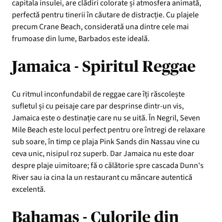
capitala insulei, are clădiri colorate și atmosfera animată,
perfectă pentru tinerii în căutare de distracție. Cu plajele
precum Crane Beach, considerată una dintre cele mai
frumoase din lume, Barbados este ideală.
Jamaica - Spiritul Reggae
Cu ritmul inconfundabil de reggae care îți răscolește
sufletul și cu peisaje care par desprinse dintr-un vis,
Jamaica este o destinație care nu se uită. În Negril, Seven
Mile Beach este locul perfect pentru ore întregi de relaxare
sub soare, în timp ce plaja Pink Sands din Nassau vine cu
ceva unic, nisipul roz superb. Dar Jamaica nu este doar
despre plaje uimitoare; fă o călătorie spre cascada Dunn's
River sau ia cina la un restaurant cu mâncare autentică
excelentă.
Bahamas - Culorile din