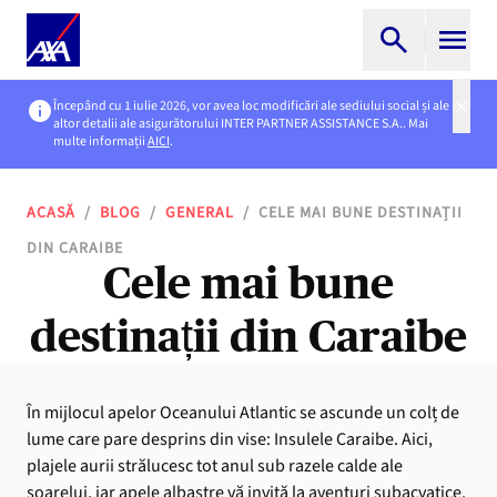
Începând cu 1 iulie 2026, vor avea loc modificări ale sediului social și ale
altor detalii ale asigurătorului INTER PARTNER ASSISTANCE S.A.. Mai
multe informații
AICI
.
ACASĂ
/
BLOG
/
GENERAL
/
CELE MAI BUNE DESTINAȚII
DIN CARAIBE
Cele mai bune
destinații din Caraibe
În mijlocul apelor Oceanului Atlantic se ascunde un colț de
lume care pare desprins din vise: Insulele Caraibe. Aici,
plajele aurii strălucesc tot anul sub razele calde ale
soarelui, iar apele albastre vă invită la aventuri subacvatice.