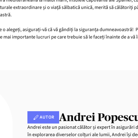
ă mediteraneană la malul mării, insulele captivante ale Spaniei, cum
rale extraordinare și o viață sălbatică unică, merită să călătoriți p
astră.
re o alegeți, asigurați-vă că vă gândiți la siguranța dumneavoastră! 
e mai importante lucruri pe care trebuie să le faceți înainte de a vă î
Andrei Popesc
AUTOR
Andrei este un pasionat călător și expert în asigurări 
în explorarea diverselor colțuri ale lumii, Andrei își de