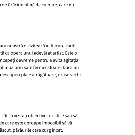
ță de Crăciun plină de culoare, care nu
ra noastră o vizitează în fiecare vară!
ată ca opera unui adevărat artist. Este o
începeți devreme pentru a evita agitația.
eți plimba prin sate fermecătoare. Dacă nu
 descoperi plaje atrăgătoare, orașe vechi
ât să vizitați obiective turistice sau să
 de care este aproape imposibil să vă
 păscut, pârâurile care curg încet,