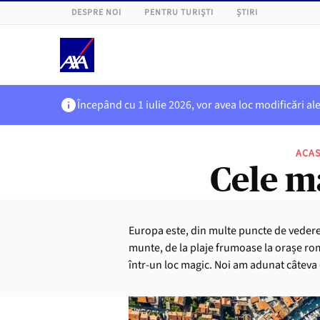
DESPRE NOI
PENTRU TURIȘTI
ȘTIRI
Începând cu 1 iulie 2026, vor avea loc modificări al
ACA
Cele m
Europa este, din multe puncte de vedere, u
munte, de la plaje frumoase la orașe ro
într-un loc magic. Noi am adunat câteva d