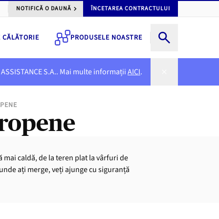
NOTIFICĂ O DAUNĂ
ÎNCETAREA CONTRACTULUI
E CĂLĂTORIE
PRODUSELE NOASTRE
NER ASSISTANCE S.A.. Mai multe informații
AICI
.
OPENE
uropene
 mai caldă, de la teren plat la vârfuri de
unde ați merge, veți ajunge cu siguranță