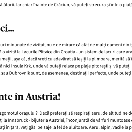
lătorii. Iar chiar înainte de Crăciun, vă puteți strecura și într-o pia
i...
uri minunate de vizitat, nu e de mirare că atât de mulți oameni din ța
 vizită la Lacurile Plitvice din Croația - un sistem de lacuri care ar
eții, așa că, dacă vreți cu adevărat să ieșiți la plimbare, merită să 
tă nici insula Krk, unde vă puteți relaxa pe plaje pitorești și vă put
it sau Dubrovnik sunt, de asemenea, destinații perfecte, unde puteți
te în Austria!
e zgomotul orașului? Dacă preferați să respirați aerul de altitudine dec
ți la Innsbruck - bijuteria Austriei, înconjurată de vârfuri muntoase
ți în țară, veți găsi peisaje la fel de uluitoare. Aerul alpin, vacile la