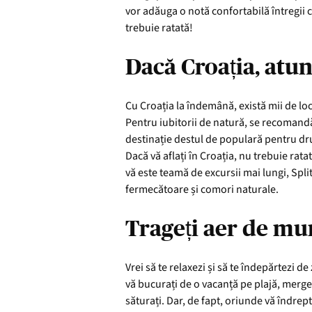
vor adăuga o notă confortabilă întregii că
trebuie ratată!
Dacă Croația, atunc
Cu Croația la îndemână, există mii de loc
Pentru iubitorii de natură, se recomandă o
destinație destul de populară pentru drum
Dacă vă aflați în Croația, nu trebuie rata
vă este teamă de excursii mai lungi, Spl
fermecătoare și comori naturale.
Trageți aer de mun
Vrei să te relaxezi și să te îndepărtezi d
vă bucurați de o vacanță pe plajă, merge
săturați. Dar, de fapt, oriunde vă îndrepta