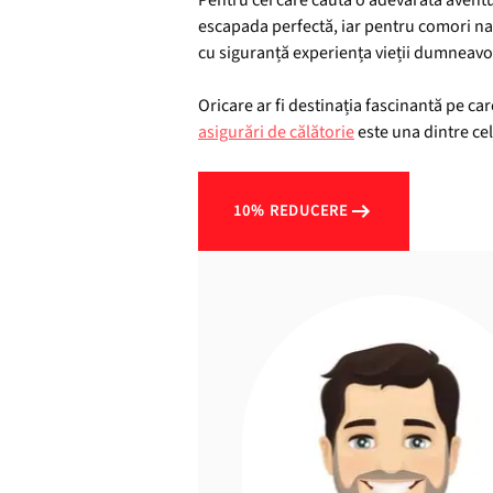
Pentru cei care caută o adevărată aventur
escapada perfectă, iar pentru comori natu
cu siguranță experiența vieții dumneavo
Oricare ar fi destinația fascinantă pe ca
asigurări de călătorie
este una dintre cel
10% REDUCERE