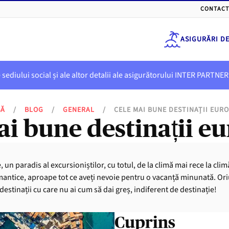
CONTACT
ASIGURĂRI D
e sediului social și ale altor detalii ale asigurătorului INTER PART
SĂ
/
BLOG
/
GENERAL
/
CELE MAI BUNE DESTINAȚII EUR
ai bune destinații e
n paradis al excursioniștilor, cu totul, de la climă mai rece la climă
mantice, aproape tot ce aveți nevoie pentru o vacanță minunată. Ori
estinații cu care nu ai cum să dai greș, indiferent de destinație!
Cuprins