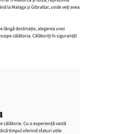
 ar fi Mallorca și Ibiza, reprezintă
ână la Malaga și Gibraltar, unde veți avea
Pe lângă destinație, alegerea unei
ncepe călătoria. Călătoriți în siguranță!
u
de călătorie. Cu o experiență vastă
dică timpul oferind sfaturi utile