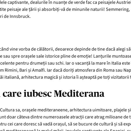
ele captivante, dealurile în nuanțe de verde fac ca peisajele Austriei s
tite peisaje ale țării și absorbiți-vă de minunile naturii! Semmerin
ri de Innsbruck.
 când vine vorba de călătorii, deoarece depinde de tine dacă alegi s
nte sau spre orașele sale istorice pline de emoție! Lanțurile muntoase
excelente pentru drumeții sau schi. Iar o vacanță la mare în Italia est
um Rimini, Bari și Amalfi. Iar dacă doriți atmosfera din Roma sau Nap
 italiană, arhitectura magică și istoria îi așteaptă pe toți vizitatorii f
i care iubesc Mediterana
lia. Cultura sa, orașele mediteraneene, arhitectura uimitoare, plajele
t doar câteva dintre numeroasele atracții care atrag milioane de tu
ru cei care doresc să vadă orașul, să se bucure de cultură și să exp