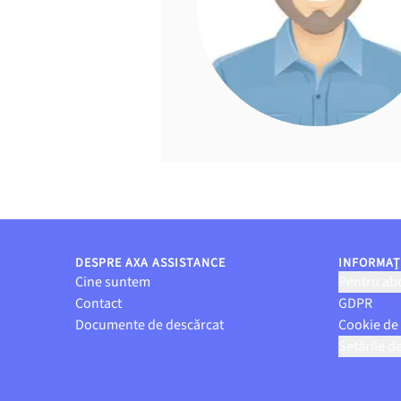
DESPRE AXA ASSISTANCE
INFORMAȚI
Cine suntem
Pentru abo
Contact
GDPR
Documente de descărcat
Cookie de
Setările d