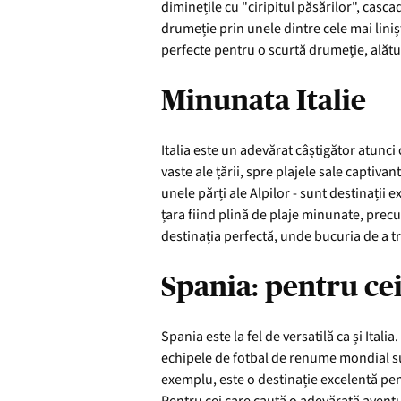
diminețile cu "ciripitul păsărilor", cascad
drumeție prin unele dintre cele mai liniș
perfecte pentru o scurtă drumeție, alătu
Minunata Italie
Italia este un adevărat câștigător atunci
vaste ale țării, spre plajele sale captiva
unele părți ale Alpilor - sunt destinații 
țara fiind plină de plaje minunate, prec
destinația perfectă, unde bucuria de a trăi
Spania: pentru ce
Spania este la fel de versatilă ca și Ita
echipele de fotbal de renume mondial sun
exemplu, este o destinație excelentă pent