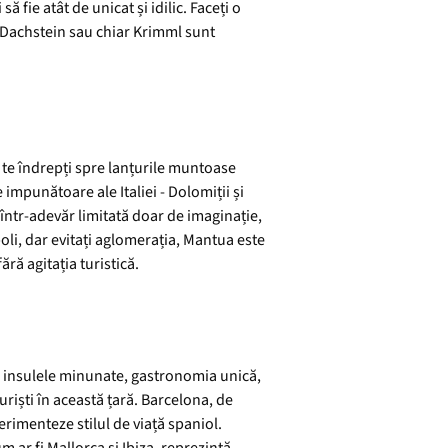
ă fie atât de unicat și idilic. Faceți o
g, Dachstein sau chiar Krimml sunt
ă te îndrepți spre lanțurile muntoase
 impunătoare ale Italiei - Dolomiții și
e într-adevăr limitată doar de imaginație,
oli, dar evitați aglomerația, Mantua este
ără agitația turistică.
 și insulele minunate, gastronomia unică,
riști în această țară. Barcelona, de
erimenteze stilul de viață spaniol.