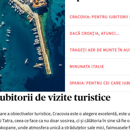
CRACOVIA: PENTRU IUBITORII 
DACĂ CROAȚIA, ATUNCI...
TRAGEȚI AER DE MUNTE ÎN AU
MINUNATA ITALIE
SPANIA: PENTRU CEI CARE IU
ubitorii de vizite turistice
tare a obiectivelor turistice, Cracovia este o alegere excelentă, este
 Tatra, ceea ce face ca nu doar sosirea, ci și călătoria în sine să fie
Zakopane, unde atmosfera unică a străduțelor sale mici, faimoasele fa