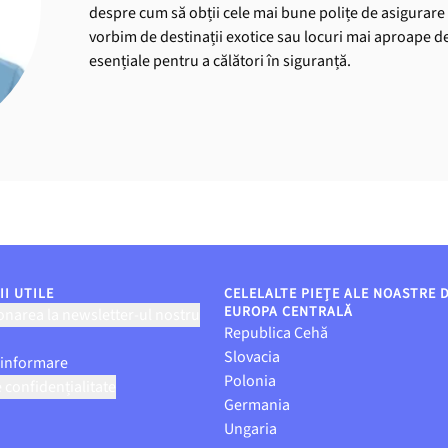
despre cum să obții cele mai bune polițe de asigurare 
vorbim de destinații exotice sau locuri mai aproape de 
esențiale pentru a călători în siguranță.
I UTILE
CELELALTE PIEȚE ALE NOASTRE 
EUROPA CENTRALĂ
narea la newsletter-ul nostru
Republica Cehă
Slovacia
 informare
Polonia
e confidențialitate
Germania
Ungaria