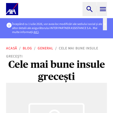
Începând cu 1 iulie 2026, vor avea loc modificări ale sediului social și ale
altor detalii ale asigurătorului INTER PARTNER ASSISTANCE S.A.. Mai
multe informații
AICI
.
ACASĂ
/
BLOG
/
GENERAL
/
CELE MAI BUNE INSULE
GRECEȘTI
Cele mai bune insule
grecești