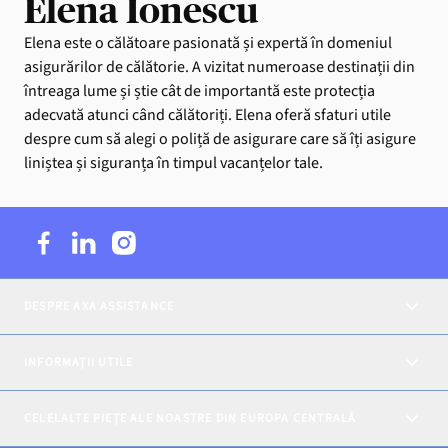
Elena Ionescu
Elena este o călătoare pasionată și expertă în domeniul
asigurărilor de călătorie. A vizitat numeroase destinații din
întreaga lume și știe cât de importantă este protecția
adecvată atunci când călătoriți. Elena oferă sfaturi utile
despre cum să alegi o poliță de asigurare care să îți asigure
liniștea și siguranța în timpul vacanțelor tale.
DESPRE AXA ASSISTANCE
INFORMAȚII UTILE
CELELALTE PIEȚE ALE NOASTRE DIN EUROPA CENTRALĂ