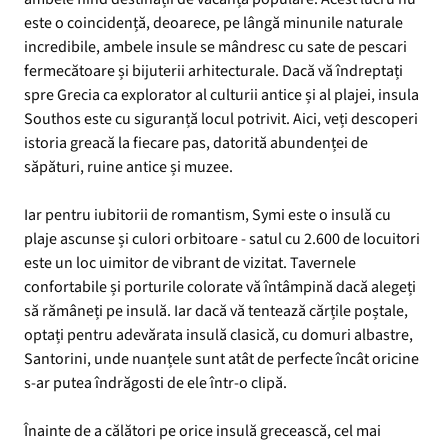
este o coincidență, deoarece, pe lângă minunile naturale
incredibile, ambele insule se mândresc cu sate de pescari
fermecătoare și bijuterii arhitecturale. Dacă vă îndreptați
spre Grecia ca explorator al culturii antice și al plajei, insula
Southos este cu siguranță locul potrivit. Aici, veți descoperi
istoria greacă la fiecare pas, datorită abundenței de
săpături, ruine antice și muzee.
Iar pentru iubitorii de romantism, Symi este o insulă cu
plaje ascunse și culori orbitoare - satul cu 2.600 de locuitori
este un loc uimitor de vibrant de vizitat. Tavernele
confortabile și porturile colorate vă întâmpină dacă alegeți
să rămâneți pe insulă. Iar dacă vă tentează cărțile poștale,
optați pentru adevărata insulă clasică, cu domuri albastre,
Santorini, unde nuanțele sunt atât de perfecte încât oricine
s-ar putea îndrăgosti de ele într-o clipă.
Înainte de a călători pe orice insulă grecească, cel mai