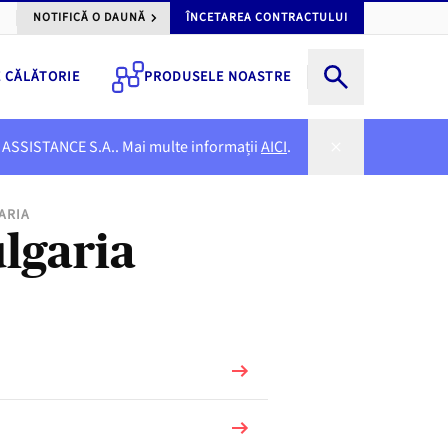
NOTIFICĂ O DAUNĂ
ÎNCETAREA CONTRACTULUI
E CĂLĂTORIE
PRODUSELE NOASTRE
NER ASSISTANCE S.A.. Mai multe informații
AICI
.
ARIA
ulgaria