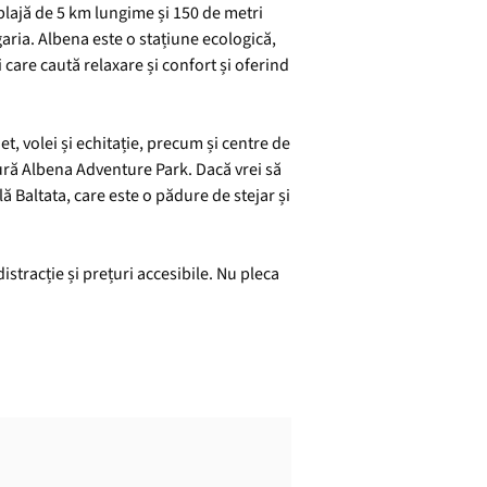
 plajă de 5 km lungime și 150 de metri
lgaria. Albena este o stațiune ecologică,
 care caută relaxare și confort și oferind
et, volei și echitație, precum și centre de
tură Albena Adventure Park. Dacă vrei să
ă Baltata, care este o pădure de stejar și
istracție și prețuri accesibile. Nu pleca