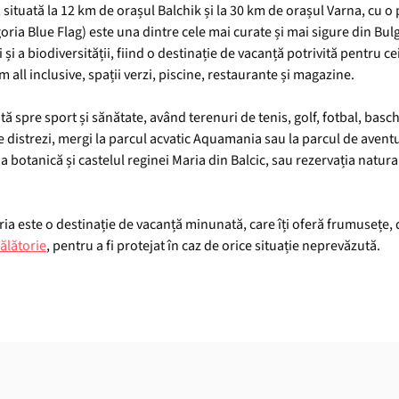
e, situată la 12 km de orașul Balchik și la 30 km de orașul Varna, cu o
tegoria Blue Flag) este una dintre cele mai curate și mai sigure din Bu
 a biodiversității, fiind o destinație de vacanță potrivită pentru cei
 all inclusive, spații verzi, piscine, restaurante și magazine.
ă spre sport și sănătate, având terenuri de tenis, golf, fotbal, basch
te distrezi, mergi la parcul acvatic Aquamania sau la parcul de aven
a botanică și castelul reginei Maria din Balcic, sau rezervația natural
ria este o destinație de vacanță minunată, care îți oferă frumusețe, d
ălătorie
, pentru a fi protejat în caz de orice situație neprevăzută.