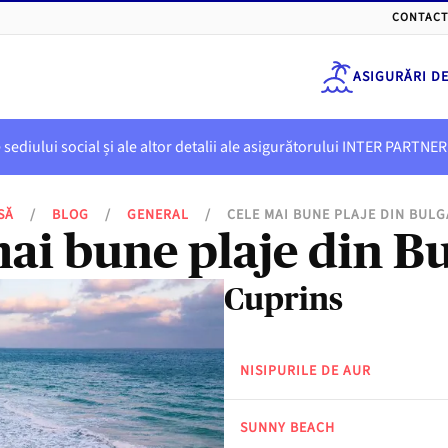
CONTACT
ASIGURĂRI D
e sediului social și ale altor detalii ale asigurătorului INTER PART
SĂ
/
BLOG
/
GENERAL
/
CELE MAI BUNE PLAJE DIN BULG
ai bune plaje din B
Cuprins
NISIPURILE DE AUR
SUNNY BEACH