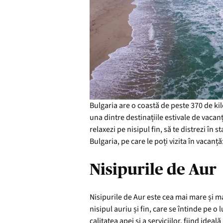
Bulgaria are o coastă de peste 370 de kil
una dintre destinațiile estivale de vacanț
relaxezi pe nisipul fin, să te distrezi în 
Bulgaria, pe care le poți vizita în vacanță
Nisipurile de Aur
Nisipurile de Aur este cea mai mare și m
nisipul auriu și fin, care se întinde pe o
calitatea apei și a serviciilor, fiind ide