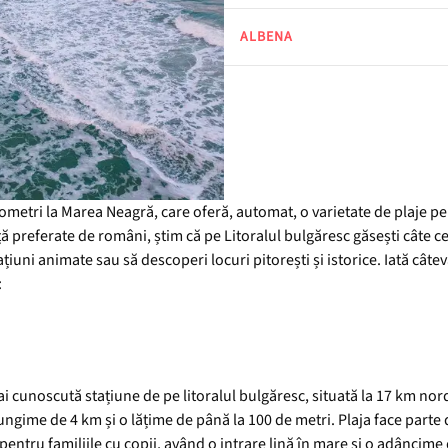
ALBENA
ometri la Marea Neagră, care oferă, automat, o varietate de plaje pen
ă preferate de români, știm că pe Litoralul bulgăresc găsești câte cev
stațiuni animate sau să descoperi locuri pitorești și istorice. Iată cât
:
ai cunoscută stațiune de pe litoralul bulgăresc, situată la 17 km no
 lungime de 4 km și o lățime de până la 100 de metri. Plaja face parte
ală pentru familiile cu copii, având o intrare lină în mare și o adânci