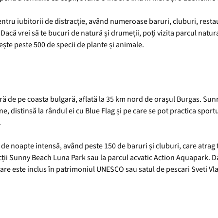
pentru iubitorii de distracție, având numeroase baruri, cluburi, restau
. Dacă vrei să te bucuri de natură și drumeții, poți vizita parcul natur
ște peste 500 de specii de plante și animale.
ră de pe coasta bulgară, aflată la 35 km nord de orașul Burgas. Sun
une, distinsă la rândul ei cu Blue Flag și pe care se pot practica spor
.
e noapte intensă, având peste 150 de baruri și cluburi, care atrag t
acții Sunny Beach Luna Park sau la parcul acvatic Action Aquapark. Dac
care este inclus în patrimoniul UNESCO sau satul de pescari Sveti Vlas