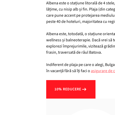
Albena este o stațiune litorală de 4 stel
lățime, cu nisip alb și fin. Plaja (din ca
care pune accent pe protejarea mediului și
peste 40 de hoteluri, majoritatea cu regim
Albena este, totodată, o stațiune orientat
wellness și balneoterapie. Dacă vrei să 
explorezi împrejurimile, vizitează grădin
frasin, traversată de râul Batova.
Indiferent de plaja pe care o alegi, Bulga
în vacanță fără să îți faci o
asigurare de c
10% REDUCERE