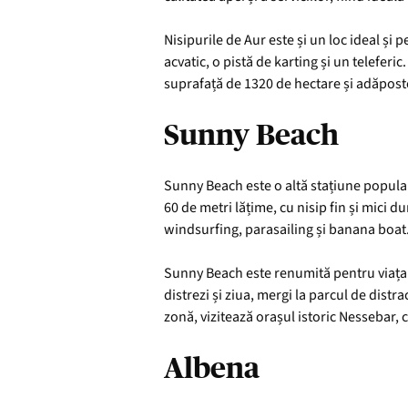
Nisipurile de Aur este și un loc ideal și 
acvatic, o pistă de karting și un teleferic
suprafață de 1320 de hectare și adăposte
Sunny Beach
Sunny Beach este o altă stațiune popula
60 de metri lățime, cu nisip fin și mici d
windsurfing, parasailing și banana boat
Sunny Beach este renumită pentru viața d
distrezi și ziua, mergi la parcul de distr
zonă, vizitează orașul istoric Nessebar, 
Albena