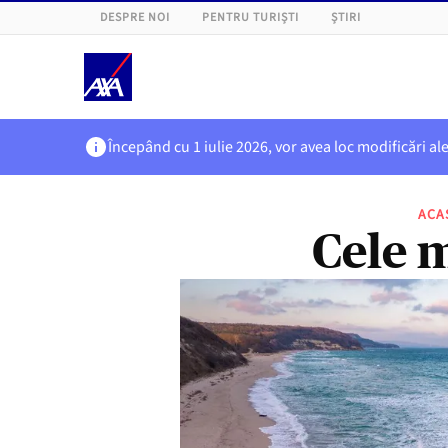
DESPRE NOI
PENTRU TURIȘTI
ȘTIRI
Începând cu 1 iulie 2026, vor avea loc modificări al
ACA
Cele m