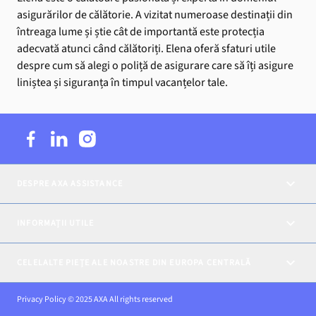
asigurărilor de călătorie. A vizitat numeroase destinații din
întreaga lume și știe cât de importantă este protecția
adecvată atunci când călătoriți. Elena oferă sfaturi utile
despre cum să alegi o poliță de asigurare care să îți asigure
liniștea și siguranța în timpul vacanțelor tale.
DESPRE AXA ASSISTANCE
INFORMAȚII UTILE
CELELALTE PIEȚE ALE NOASTRE DIN EUROPA CENTRALĂ
Privacy Policy © 2025 AXA All rights reserved