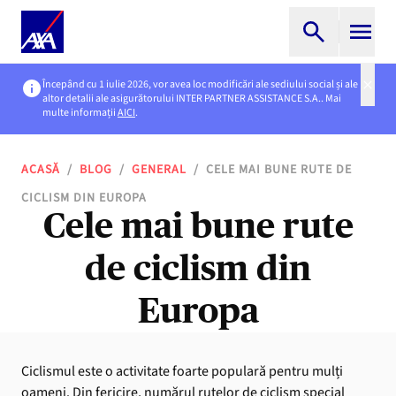
Începând cu 1 iulie 2026, vor avea loc modificări ale sediului social și ale
altor detalii ale asigurătorului INTER PARTNER ASSISTANCE S.A.. Mai
multe informații
AICI
.
ACASĂ
/
BLOG
/
GENERAL
/
CELE MAI BUNE RUTE DE
CICLISM DIN EUROPA
Cele mai bune rute
de ciclism din
Europa
Ciclismul este o activitate foarte populară pentru mulți
oameni. Din fericire, numărul rutelor de ciclism special