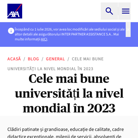
Începând cu 1 iulie 2026, vor avea loc modificări ale sediului social și ale
altor detalii ale asigurătorului INTER PARTNER ASSISTANCE S.A.. Mai
multe informații
AICI
.
ACASĂ
/
BLOG
/
GENERAL
/
CELE MAI BUNE
UNIVERSITĂȚI LA NIVEL MONDIAL ÎN 2023
Cele mai bune
universități la nivel
mondial în 2023
Clădiri patinate și grandioase, educație de calitate, cadre
didactice excepționale, milenii de servicii, absolvenți de