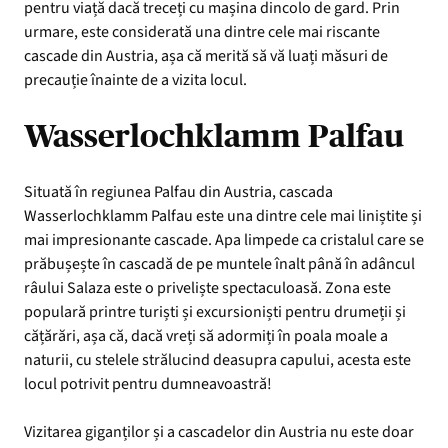
pentru viață dacă treceți cu mașina dincolo de gard. Prin
urmare, este considerată una dintre cele mai riscante
cascade din Austria, așa că merită să vă luați măsuri de
precauție înainte de a vizita locul.
Wasserlochklamm Palfau
Situată în regiunea Palfau din Austria, cascada
Wasserlochklamm Palfau este una dintre cele mai liniștite și
mai impresionante cascade. Apa limpede ca cristalul care se
prăbușește în cascadă de pe muntele înalt până în adâncul
râului Salaza este o priveliște spectaculoasă. Zona este
populară printre turiști și excursioniști pentru drumeții și
cățărări, așa că, dacă vreți să adormiți în poala moale a
naturii, cu stelele strălucind deasupra capului, acesta este
locul potrivit pentru dumneavoastră!
Vizitarea giganților și a cascadelor din Austria nu este doar