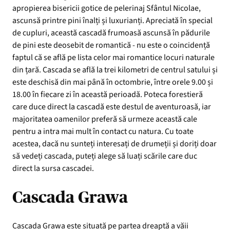
apropierea bisericii gotice de pelerinaj Sfântul Nicolae,
ascunsă printre pini înalți și luxurianți. Apreciată în special
de cupluri, această cascadă frumoasă ascunsă în pădurile
de pini este deosebit de romantică - nu este o coincidență
faptul că se află pe lista celor mai romantice locuri naturale
din țară. Cascada se află la trei kilometri de centrul satului și
este deschisă din mai până în octombrie, între orele 9.00 și
18.00 în fiecare zi în această perioadă. Poteca forestieră
care duce direct la cascadă este destul de aventuroasă, iar
majoritatea oamenilor preferă să urmeze această cale
pentru a intra mai mult în contact cu natura. Cu toate
acestea, dacă nu sunteți interesați de drumeții și doriți doar
să vedeți cascada, puteți alege să luați scările care duc
direct la sursa cascadei.
Cascada Grawa
Cascada Grawa este situată pe partea dreaptă a văii