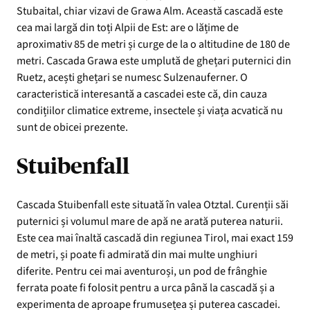
Stubaital, chiar vizavi de Grawa Alm. Această cascadă este
cea mai largă din toți Alpii de Est: are o lățime de
aproximativ 85 de metri și curge de la o altitudine de 180 de
metri. Cascada Grawa este umplută de ghețari puternici din
Ruetz, acești ghețari se numesc Sulzenauferner. O
caracteristică interesantă a cascadei este că, din cauza
condițiilor climatice extreme, insectele și viața acvatică nu
sunt de obicei prezente.
Stuibenfall
Cascada Stuibenfall este situată în valea Otztal. Curenții săi
puternici și volumul mare de apă ne arată puterea naturii.
Este cea mai înaltă cascadă din regiunea Tirol, mai exact 159
de metri, și poate fi admirată din mai multe unghiuri
diferite. Pentru cei mai aventuroși, un pod de frânghie
ferrata poate fi folosit pentru a urca până la cascadă și a
experimenta de aproape frumusețea și puterea cascadei.