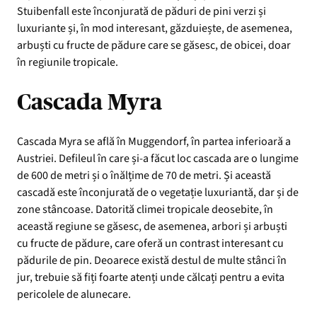
Stuibenfall este înconjurată de păduri de pini verzi și
luxuriante și, în mod interesant, găzduiește, de asemenea,
arbuști cu fructe de pădure care se găsesc, de obicei, doar
în regiunile tropicale.
Cascada Myra
Cascada Myra se află în Muggendorf, în partea inferioară a
Austriei. Defileul în care și-a făcut loc cascada are o lungime
de 600 de metri și o înălțime de 70 de metri. Și această
cascadă este înconjurată de o vegetație luxuriantă, dar și de
zone stâncoase. Datorită climei tropicale deosebite, în
această regiune se găsesc, de asemenea, arbori și arbuști
cu fructe de pădure, care oferă un contrast interesant cu
pădurile de pin. Deoarece există destul de multe stânci în
jur, trebuie să fiți foarte atenți unde călcați pentru a evita
pericolele de alunecare.