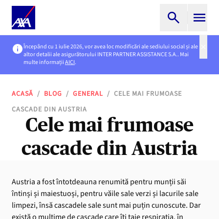
Începând cu 1 iulie 2026, vor avea loc modificări ale sediului social și ale
altor detalii ale asigurătorului INTER PARTNER ASSISTANCE S.A.. Mai
multe informații
AICI
.
ACASĂ
/
BLOG
/
GENERAL
/
CELE MAI FRUMOASE
CASCADE DIN AUSTRIA
Cele mai frumoase
cascade din Austria
Austria a fost întotdeauna renumită pentru munții săi
întinși și maiestuoși, pentru văile sale verzi și lacurile sale
limpezi, însă cascadele sale sunt mai puțin cunoscute. Dar
există o mulțime de cascade care îți taie respirația, în