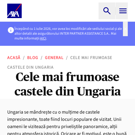
Începând cu 1 iulie 2026, vor avea loc modificări ale sediului social și ale
altor detalii ale asigurătorului INTER PARTNER ASSISTANCE S.A.. Mai
multe informații
AICI
.
ACASĂ
/
BLOG
/
GENERAL
/
CELE MAI FRUMOASE
CASTELE DIN UNGARIA
Cele mai frumoase
castele din Ungaria
Ungaria se mândrește cu o mulțime de castele
impresionante, toate fiind locuri populare de vizitat. Unii
oameni le vizitează pentru priveliștile panoramice, alții
pentru atmosfera istorică. Oricare ar fi motivul, este o bună