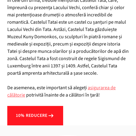
În cele din urmă, trebuie menționat Castelul Tata, care,
împreună cu prezența Lacului Vechi, conferă chiar și celor
mai pretențioase drumeții o atmosferă incredibil de
romantică. Castelul Tatai este un castel cu șanțuri pe malul
Lacului Vechi din Tata. Astăzi, Castelul Tata găzduiește
Muzeul Kuny Domonkos, cu sculpturi în piatră romane și
medievale și expoziții, precum și expoziții despre istoria
Tatei și despre munca olarilor și a producătorilor de apă din
zonă. Castelul Tata a fost construit de regele Sigismund de
Luxemburg între anii 1397 și 1409. Astfel, Castelul Tata
poartă amprenta arhitecturală a șase secole.
De asemenea, este important să alegeți
asigurarea de
călătorie
potrivită înainte de a călători în țară!
10% REDUCERE