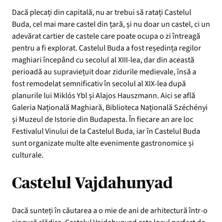
Dacă plecați din capitală, nu ar trebui să ratați Castelul
Buda, cel mai mare castel din țară, și nu doar un castel, ci un
adevărat cartier de castele care poate ocupa o zi întreagă
pentru a fi explorat. Castelul Buda a fost reședința regilor
maghiari începând cu secolul al XIII-lea, dar din această
perioadă au supraviețuit doar zidurile medievale, însă a
fost remodelat semnificativ în secolul al XIX-lea după
planurile lui Miklós Ybl și Alajos Hauszmann. Aici se află
Galeria Națională Maghiară, Biblioteca Națională Széchényi
și Muzeul de Istorie din Budapesta. În fiecare an are loc
Festivalul Vinului de la Castelul Buda, iar în Castelul Buda
sunt organizate multe alte evenimente gastronomice și
culturale.
Castelul Vajdahunyad
Dacă sunteți în căutarea a o mie de ani de arhitectură într-o