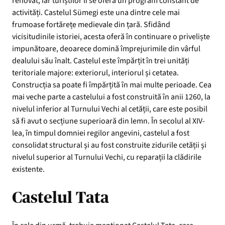
renovat, iar turiștilor li se oferă un program constant de
activități. Castelul Sümegi este una dintre cele mai
frumoase fortărețe medievale din țară. Sfidând
vicisitudinile istoriei, acesta oferă în continuare o priveliște
impunătoare, deoarece domină împrejurimile din vârful
dealului său înalt. Castelul este împărțit în trei unități
teritoriale majore: exteriorul, interiorul și cetatea.
Construcția sa poate fi împărțită în mai multe perioade. Cea
mai veche parte a castelului a fost construită în anii 1260, la
nivelul inferior al Turnului Vechi al cetății, care este posibil
să fi avut o secțiune superioară din lemn. În secolul al XIV-
lea, în timpul domniei regilor angevini, castelul a fost
consolidat structural și au fost construite zidurile cetății și
nivelul superior al Turnului Vechi, cu reparații la clădirile
existente.
Castelul Tata