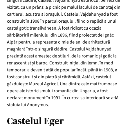
singură clădire, Castelul Vajdahunyad este locul perfect de
vizitat, cu un prânz la picnic pe malul lacului de canotaj din
cartierul lacustru al orașului. Castelul Vajdahunyad a fost
construit în 1908 în parcul orașului, fiind o replică a unui
castel gotic transilvănean. A fost ridicat cu ocazia
sărbătoririi mileniului din 1896, fiind proiectat de Ignác
Alpár pentru a reprezenta o mie de ani de arhitectură
maghiară într-o singură clădire. Castelul Vajdahunyad
prezintă acest amestec de stiluri, de la romanic și gotic la
renascentist și baroc. Construit inițial din lemn, în mod
temporar, a devenit atât de popular încât, până în 1908, a
fost construit și din piatră și cărămidă. Astăzi, castelul
găzduiește Muzeul Agricol. Una dintre cele mai frumoase
opere ale istoricismului romantic din Ungaria, a fost
declarat monument în 1991. În curtea sa interioară se află
statuia lui Anonymus.
Castelul Eger