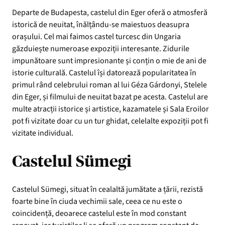
Departe de Budapesta, castelul din Eger oferă o atmosferă
istorică de neuitat, înălțându-se maiestuos deasupra
orașului. Cel mai faimos castel turcesc din Ungaria
găzduiește numeroase expoziții interesante. Zidurile
impunătoare sunt impresionante și conțin o mie de ani de
istorie culturală. Castelul își datorează popularitatea în
primul rând celebrului roman al lui Géza Gárdonyi, Stelele
din Eger, și filmului de neuitat bazat pe acesta. Castelul are
multe atracții istorice și artistice, kazamatele și Sala Eroilor
pot fi vizitate doar cu un tur ghidat, celelalte expoziții pot fi
vizitate individual.
Castelul Sümegi
Castelul Sümegi, situat în cealaltă jumătate a țării, rezistă
foarte bine în ciuda vechimii sale, ceea ce nu este o
coincidență, deoarece castelul este în mod constant