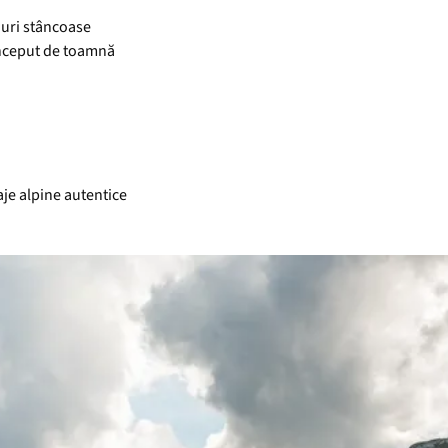
touri stâncoase
început de toamnă
je alpine autentice