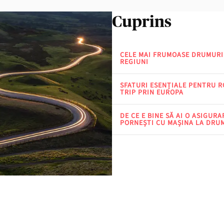
Cuprins
CELE MAI FRUMOASE DRUMURI
REGIUNI
SFATURI ESENȚIALE PENTRU R
TRIP PRIN EUROPA
DE CE E BINE SĂ AI O ASIGUR
PORNEȘTI CU MAȘINA LA DRU