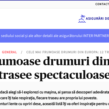
CONTACT
ASIGURĂRI D
e sediului social și ale altor detalii ale asigurătorului INTER PART
GENERAL
/
CELE MAI FRUMOASE DRUMURI DIN EUROPA: 12 T
rumoase drumuri din
trasee spectaculoas
 dacă alegi să-l explorezi cu mașina, ai șansa să descoperi adevărata
re îți taie respirația, fiecare traseu are propria lui poveste.
uri lente cu opriri dese, această listă îți va oferi inspirație pentru