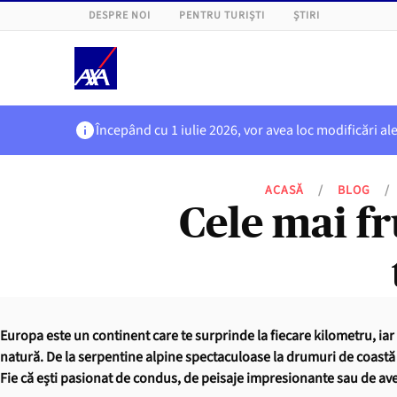
DESPRE NOI
PENTRU TURIȘTI
ȘTIRI
Începând cu 1 iulie 2026, vor avea loc modificări al
ACASĂ
/
BLOG
/
Cele mai f
Europa este un continent care te surprinde la fiecare kilometru, iar
natură. De la serpentine alpine spectaculoase la drumuri de coastă ca
Fie că ești pasionat de condus, de peisaje impresionante sau de avent