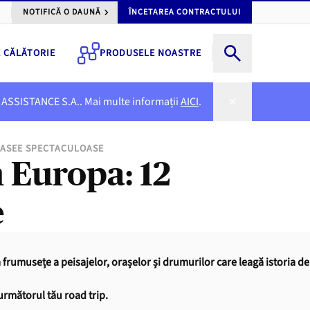
NOTIFICĂ O DAUNĂ
ÎNCETAREA CONTRACTULUI
E CĂLĂTORIE
PRODUSELE NOASTRE
NER ASSISTANCE S.A.. Mai multe informații
AICI
.
RASEE SPECTACULOASE
 Europa: 12
e
 frumusețe a peisajelor, orașelor și drumurilor care leagă istoria de
 următorul tău road trip.