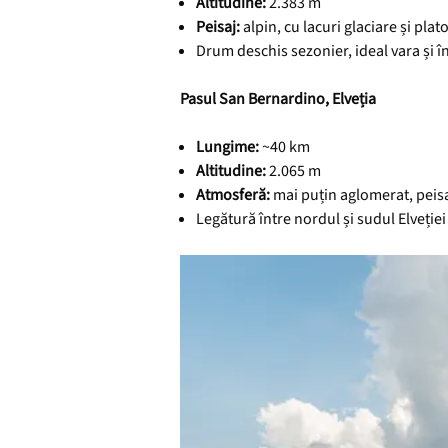
Altitudine:
2.383 m
Peisaj:
alpin, cu lacuri glaciare și pla
Drum deschis sezonier, ideal vara și 
Pasul San Bernardino, Elveția
Lungime:
~40 km
Altitudine:
2.065 m
Atmosferă:
mai puțin aglomerat, peisa
Legătură între nordul și sudul Elveției