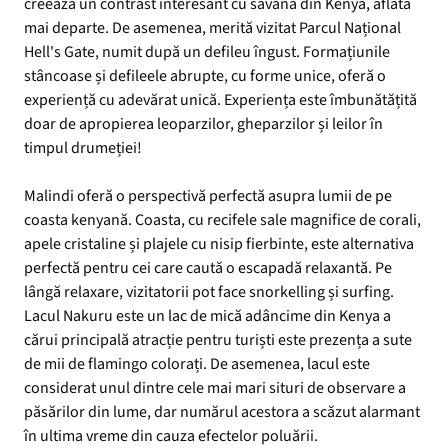
creează un contrast interesant cu savana din Kenya, aflată
mai departe. De asemenea, merită vizitat Parcul Național
Hell's Gate, numit după un defileu îngust. Formațiunile
stâncoase și defileele abrupte, cu forme unice, oferă o
experiență cu adevărat unică. Experiența este îmbunătățită
doar de apropierea leoparzilor, gheparzilor și leilor în
timpul drumeției!
Malindi oferă o perspectivă perfectă asupra lumii de pe
coasta kenyană. Coasta, cu recifele sale magnifice de corali,
apele cristaline și plajele cu nisip fierbinte, este alternativa
perfectă pentru cei care caută o escapadă relaxantă. Pe
lângă relaxare, vizitatorii pot face snorkelling și surfing.
Lacul Nakuru este un lac de mică adâncime din Kenya a
cărui principală atracție pentru turiști este prezența a sute
de mii de flamingo colorați. De asemenea, lacul este
considerat unul dintre cele mai mari situri de observare a
păsărilor din lume, dar numărul acestora a scăzut alarmant
în ultima vreme din cauza efectelor poluării.