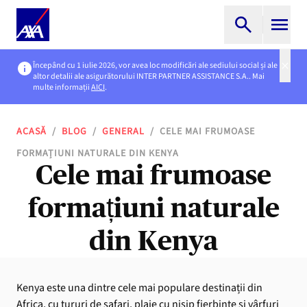
Începând cu 1 iulie 2026, vor avea loc modificări ale sediului social și ale
altor detalii ale asigurătorului INTER PARTNER ASSISTANCE S.A.. Mai
multe informații
AICI
.
ACASĂ
/
BLOG
/
GENERAL
/
CELE MAI FRUMOASE
FORMAȚIUNI NATURALE DIN KENYA
Cele mai frumoase
formațiuni naturale
din Kenya
Kenya este una dintre cele mai populare destinații din
Africa, cu tururi de safari, plaje cu nisip fierbinte și vârfuri