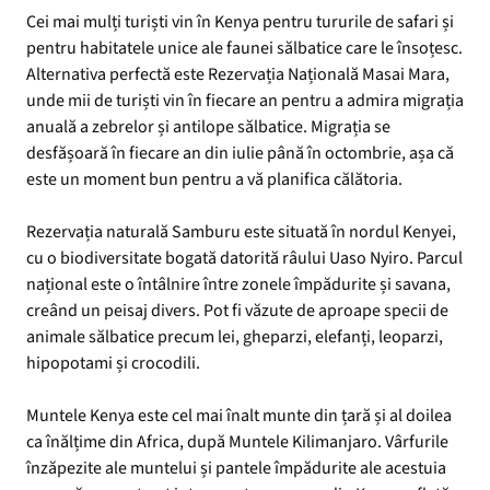
Cei mai mulți turiști vin în Kenya pentru tururile de safari și
pentru habitatele unice ale faunei sălbatice care le însoțesc.
Alternativa perfectă este Rezervația Națională Masai Mara,
unde mii de turiști vin în fiecare an pentru a admira migrația
anuală a zebrelor și antilope sălbatice. Migrația se
desfășoară în fiecare an din iulie până în octombrie, așa că
este un moment bun pentru a vă planifica călătoria.
Rezervația naturală Samburu este situată în nordul Kenyei,
cu o biodiversitate bogată datorită râului Uaso Nyiro. Parcul
național este o întâlnire între zonele împădurite și savana,
creând un peisaj divers. Pot fi văzute de aproape specii de
animale sălbatice precum lei, gheparzi, elefanți, leoparzi,
hipopotami și crocodili.
Muntele Kenya este cel mai înalt munte din țară și al doilea
ca înălțime din Africa, după Muntele Kilimanjaro. Vârfurile
înzăpezite ale muntelui și pantele împădurite ale acestuia