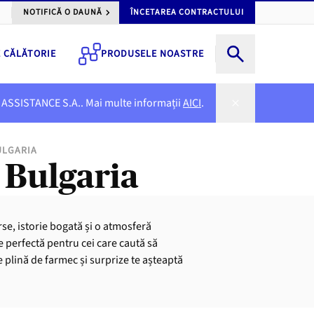
NOTIFICĂ O DAUNĂ
ÎNCETAREA CONTRACTULUI
E CĂLĂTORIE
PRODUSELE NOASTRE
NER ASSISTANCE S.A.. Mai multe informații
AICI
.
ULGARIA
 Bulgaria
rse, istorie bogată și o atmosferă
ie perfectă pentru cei care caută să
 plină de farmec și surprize te așteaptă