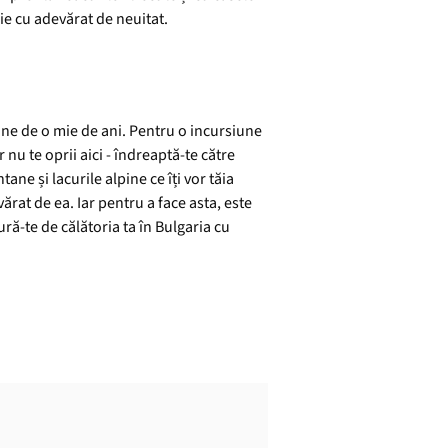
rie cu adevărat de neuitat.
bine de o mie de ani. Pentru o incursiune
nu te oprii aici - îndreaptă-te către
ane și lacurile alpine ce îți vor tăia
vărat de ea. Iar pentru a face asta, este
ră-te de călătoria ta în Bulgaria cu