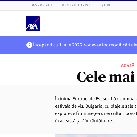
DESPRE NOI
PENTRU TURIȘTI
ȘTIRI
Începând cu 1 iulie 2026, vor avea loc modificări al
ACASĂ
Cele mai
În inima Europei de Est se află o comoară
estivală de vis. Bulgaria, cu plajele sale
exploreze frumusețea unei culturi bogate
în această țară încântătoare.