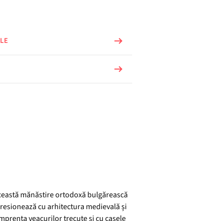
LE
a, această mănăstire ortodoxă bulgărească
mpresionează cu arhitectura medievală și
ă amprenta veacurilor trecute și cu casele