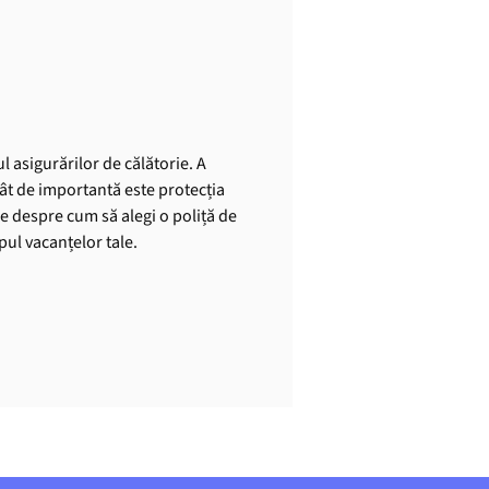
l asigurărilor de călătorie. A
cât de importantă este protecția
le despre cum să alegi o poliță de
mpul vacanțelor tale.