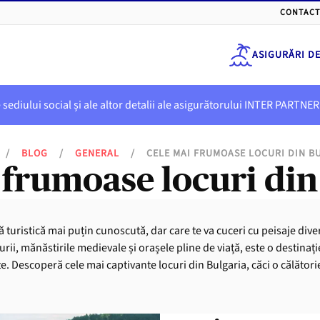
CONTACT
ASIGURĂRI D
e sediului social și ale altor detalii ale asigurătorului INTER PART
/
BLOG
/
GENERAL
/
CELE MAI FRUMOASE LOCURI DIN B
 frumoase locuri din
 turistică mai puțin cunoscută, dar care te va cuceri cu peisaje dive
 aurii, mănăstirile medievale și orașele pline de viață, este o destinaț
. Descoperă cele mai captivante locuri din Bulgaria, căci o călătorie