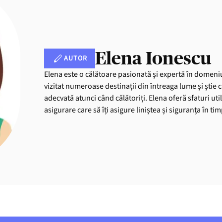
Elena Ionescu
AUTOR
Elena este o călătoare pasionată și expertă în domeniu
vizitat numeroase destinații din întreaga lume și știe 
adecvată atunci când călătoriți. Elena oferă sfaturi uti
asigurare care să îți asigure liniștea și siguranța în ti