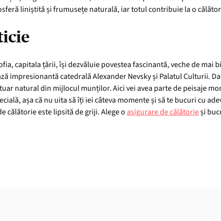
sferă liniștită și frumusețe naturală, iar totul contribuie la o călăto
ticie
fia, capitala țării, își dezvăluie povestea fascinantă, veche de mai 
ază impresionantă catedrală Alexander Nevsky și Palatul Culturii. Dar 
tuar natural din mijlocul munților. Aici vei avea parte de peisaje mont
ecială, așa că nu uita să îți iei câteva momente și să te bucuri cu ade
e călătorie este lipsită de griji. Alege o
asigurare de călătorie
și bucu