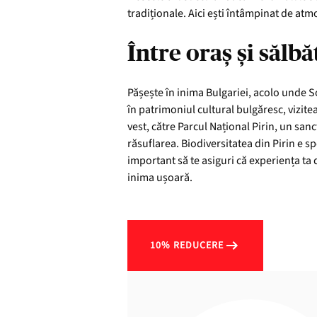
tradiționale. Aici ești întâmpinat de atmo
Între oraș și sălbă
Pășește în inima Bulgariei, acolo unde So
în patrimoniul cultural bulgăresc, vizite
vest, către Parcul Național Pirin, un sanc
răsuflarea. Biodiversitatea din Pirin e sp
important să te asiguri că experiența ta d
inima ușoară.
10% REDUCERE