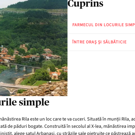
Cuprins
FARMECUL DIN LOCURILE SIMP
ÎNTRE ORAȘ ȘI SĂLBĂTICIE
rile simple
 mănăstirea Rila este un loc care te va cuceri. Situată în munții Ril
urată de păduri bogate. Construită în secolul al X-lea, mănăstirea i
c liniștit, alege satul Arbanasi, cu străzile sale pietruite ce păstreaz