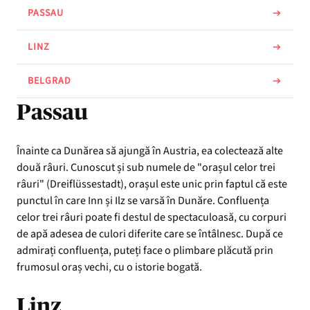
PASSAU
LINZ
BELGRAD
Passau
Înainte ca Dunărea să ajungă în Austria, ea colectează alte
două râuri. Cunoscut și sub numele de "orașul celor trei
râuri" (Dreiflüssestadt), orașul este unic prin faptul că este
punctul în care Inn și Ilz se varsă în Dunăre. Confluența
celor trei râuri poate fi destul de spectaculoasă, cu corpuri
de apă adesea de culori diferite care se întâlnesc. După ce
admirați confluența, puteți face o plimbare plăcută prin
frumosul oraș vechi, cu o istorie bogată.
Linz