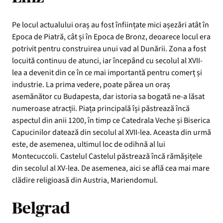
Pe locul actualului oraș au fost înființate mici așezări atât în
Epoca de Piatră, cât și în Epoca de Bronz, deoarece locul era
potrivit pentru construirea unui vad al Dunării. Zona a fost
locuită continuu de atunci, iar începând cu secolul al XVII-
lea a devenit din ce în ce mai importantă pentru comerț și
industrie. La prima vedere, poate părea un oraș
asemănător cu Budapesta, dar istoria sa bogată ne-a lăsat
numeroase atracții. Piața principală își păstrează încă
aspectul din anii 1200, în timp ce Catedrala Veche și Biserica
Capucinilor datează din secolul al XVII-lea. Aceasta din urmă
este, de asemenea, ultimul loc de odihnă al lui
Montecuccoli. Castelul Castelul păstrează încă rămășițele
din secolul al XV-lea. De asemenea, aici se află cea mai mare
clădire religioasă din Austria, Mariendomul.
Belgrad