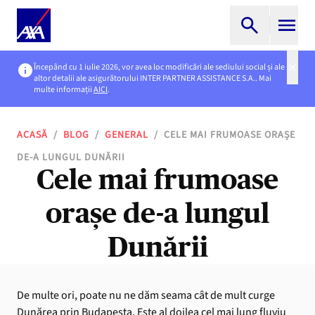
Începând cu 1 iulie 2026, vor avea loc modificări ale sediului social și ale
altor detalii ale asigurătorului INTER PARTNER ASSISTANCE S.A.. Mai
multe informații
AICI
.
ACASĂ
/
BLOG
/
GENERAL
/
CELE MAI FRUMOASE ORAȘE
DE-A LUNGUL DUNĂRII
Cele mai frumoase
orașe de-a lungul
Dunării
De multe ori, poate nu ne dăm seama cât de mult curge
Dunărea prin Budapesta. Este al doilea cel mai lung fluviu