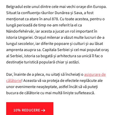
Belgradul este unul dintre cele mai vechi orașe din Europa.
Situat la confluența râurilor Dunărea și Sava, a fost
menționat ca atare în anul 878. Cu toate acestea, pentru o
lungă perioadă de timp ne-am referit la el ca
Nándorfehérvár, iar acesta a jucat un rol important în
istoria Ungariei. Orașul milenar a văzut multe lucruri de-a
lungul secolelor, iar diferite popoare și culturi și-au lăsat
amprenta asupra sa. Capitala Serbiei și cel mai populat oraș
al Serbiei, istoria sa bogată și arhitectura sa unică îl fac o
destinație turistică populară chiar și astăzi.
Dar, înainte de a pleca, nu uitați să încheiați o
asigurare de
călătorie
! Aceasta vă va proteja de efectele neplăcute ale
unor evenimente neașteptate, astfel încât să vă puteți
bucura de călătorie cu mai multă liniște sufletească.
10% REDUCERE