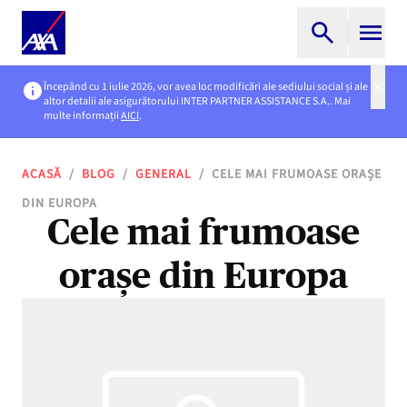
Începând cu 1 iulie 2026, vor avea loc modificări ale sediului social și ale
altor detalii ale asigurătorului INTER PARTNER ASSISTANCE S.A.. Mai
multe informații
AICI
.
ACASĂ
/
BLOG
/
GENERAL
/
CELE MAI FRUMOASE ORAȘE
DIN EUROPA
Cele mai frumoase
orașe din Europa