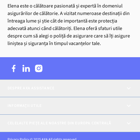
Elena este o călătoare pasionată și expertă în domeniul
asigurărilor de călătorie. A vizitat numeroase destinații din
întreaga lume și știe cât de importantă este protecția
adecvată atunci când călătoriți. Elena oferă sfaturi utile
despre cum să alegi o poliță de asigurare care să îți asigure
liniștea și siguranța în timpul vacanțelor tale.
DESPRE AXA ASSISTANCE
INFORMAȚII UTILE
CELELALTE PIEȚE ALE NOASTRE DIN EUROPA CENTRALĂ
Privacy Policy © 2025 AXA All rights reserved