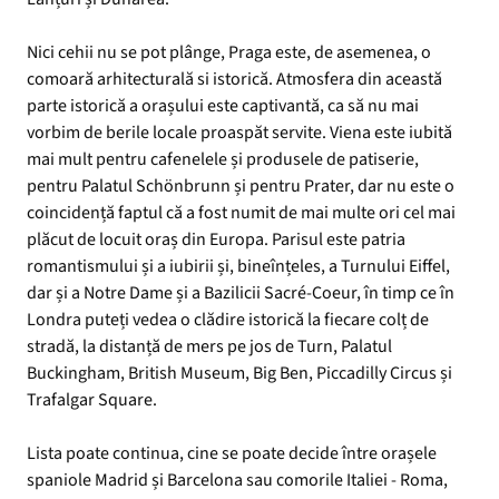
Nici cehii nu se pot plânge, Praga este, de asemenea, o
comoară arhitecturală si istorică. Atmosfera din această
parte istorică a orașului este captivantă, ca să nu mai
vorbim de berile locale proaspăt servite. Viena este iubită
mai mult pentru cafenelele și produsele de patiserie,
pentru Palatul Schönbrunn și pentru Prater, dar nu este o
coincidență faptul că a fost numit de mai multe ori cel mai
plăcut de locuit oraș din Europa. Parisul este patria
romantismului și a iubirii și, bineînțeles, a Turnului Eiffel,
dar și a Notre Dame și a Bazilicii Sacré-Coeur, în timp ce în
Londra puteți vedea o clădire istorică la fiecare colț de
stradă, la distanță de mers pe jos de Turn, Palatul
Buckingham, British Museum, Big Ben, Piccadilly Circus și
Trafalgar Square.
Lista poate continua, cine se poate decide între orașele
spaniole Madrid și Barcelona sau comorile Italiei - Roma,