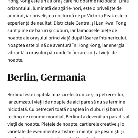
Hong Kong este un alt oraș care nu doarme niciodată. Linia
orizontului, luminată de zgârie-nori, este o priveliște de
admirat, iar priveliștea nocturnă de pe Victoria Peak este o
experiență de neuitat. Districtele Central și Lan Kwai Fong
sunt pline de baruri și cluburi, iar faimoasele piețe de
noapte ale orașului prind viață după lăsarea întunericului.
Noaptea este plină de aventură în Hong Kong, iar energia
vibrantă a orașului pătrunde în fiecare colț al vieții de
noapte.
Berlin, Germania
Berlinul este capitala muzicii electronice și a petrecerilor,
iar zumzetul vieții de noapte de aici pare să nu se termine
niciodată. Cu petreceri toată noaptea în cluburi și baruri
techno de renume mondial, Berlinul a devenit un paradis al
vieții de noapte. Piețele de noapte, cartierele creative și o
varietate de evenimente artistice îi mențin pe pesimiști și