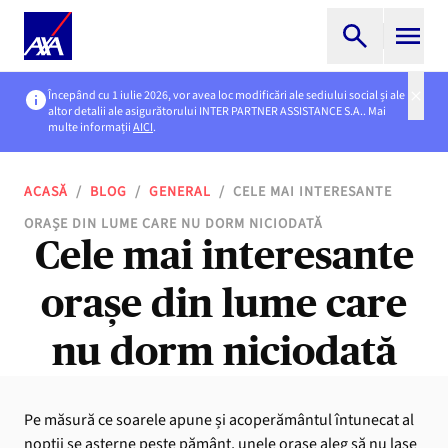
Începând cu 1 iulie 2026, vor avea loc modificări ale sediului social și ale
altor detalii ale asigurătorului INTER PARTNER ASSISTANCE S.A.. Mai
multe informații
AICI
.
ACASĂ
/
BLOG
/
GENERAL
/
CELE MAI INTERESANTE
ORAȘE DIN LUME CARE NU DORM NICIODATĂ
Cele mai interesante
orașe din lume care
nu dorm niciodată
Pe măsură ce soarele apune și acoperământul întunecat al
nopții se așterne peste pământ, unele orașe aleg să nu lase