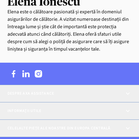
Elena Ionescu
Elena este o călătoare pasionată și expertă în domeniul
asigurărilor de călătorie. A vizitat numeroase destinații din
întreaga lume și știe cât de importantă este protecția
adecvată atunci când călătoriți. Elena oferă sfaturi utile
despre cum să alegi o poliță de asigurare care să îți asigure
liniștea și siguranța în timpul vacanțelor tale.
DESPRE AXA ASSISTANCE
INFORMAȚII UTILE
CELELALTE PIEȚE ALE NOASTRE DIN EUROPA CENTRALĂ