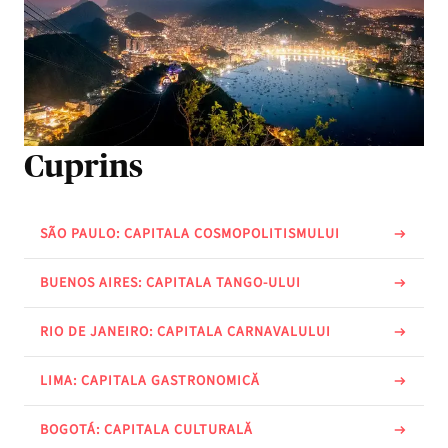
Cuprins
SÃO PAULO: CAPITALA COSMOPOLITISMULUI
BUENOS AIRES: CAPITALA TANGO-ULUI
RIO DE JANEIRO: CAPITALA CARNAVALULUI
LIMA: CAPITALA GASTRONOMICĂ
BOGOTÁ: CAPITALA CULTURALĂ