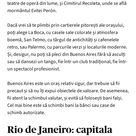
teatre de operă din lume, și Cimitirul Recoleta, unde se află
mormântul Evitei Perón.
Dacă vrei să te plimbi prin cartierele pitorești ale orașului,
poți alege La Boca, cu casele sale colorate și atmosfera
boemă, San Telmo, cu târgul de antichități și cafenelele
retro, sau Palermo, cu parcurile verzi și localurile moderne.
Și, desigur, nu poți să pleci din Buenos Aires fără să asculți
sau să dansezi un tango, fie într-un club tradițional, fie într-
un spectacol profesionist.
Buenos Aires este un oraș relativ sigur, dar trebuie să fii
precaut și să nu îți expui obiectele de valoare. De asemenea,
fii atent la schimbul valutar, și evită să folosești bani falși.
Cel mai bine este să schimbi bani la bănci sau case de
schimb autorizate.
Rio de Janeiro: capitala