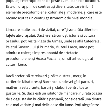
populație metropolitană de peste 12 milioane de locuitori.
Este un oraș plin de contrast și diversitate, care îmbină
elemente precolombiene, coloniale și moderne, și care este
recunoscut ca un centru gastronomic de nivel mondial.
Lima are multe locuri de vizitat, care îți vor arăta diferitele
fațete ale orașului. Dacă vrei să cunoști istoria și cultura
orașului, poți vizita Plaza de Armas, unde se află Catedrala,
Palatul Guvernului și Primăria, Muzeul Larco, unde poți
admira o colecție impresionantă de artefacte
precolombiene, și Huaca Pucllana, un sit arheologic al
culturii Lima.
Dacă preferi să te relaxezi și să te distrezi, mergi în
cartierele Miraflores și Barranco, unde vei găsi parcuri,
mall-uri, restaurante, baruri și cluburi pentru toate
gusturile. Și, dacă ești un iubitor de mâncare, nu rata ocazia
de a degusta din bucătăria peruană, considerată una dintre
cele mai variate și mai delicioase din lume. Poți alege între