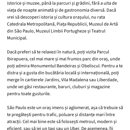
istorice și muzee, până la parcuri și grădini, fără a uita de
viața de noapte animată și de gastronomia diversă. Dacă
vrei să descoperi istoria și cultura orașului, nu rata
Catedrala Metropolitană, Piața Republicii, Muzeul de Artă
din São Paulo, Muzeul Limbii Portugheze și Teatrul
Municipal.
Dacă preferi să te relaxezi în natură, poți vizita Parcul
Ibirapuera, cel mai mare și mai frumos parc din oraș, unde
poți admira Monumentul Bandeiras și Obeliscul. Pentru a te
distra și a gusta din bucătăria locală și internațională, poți
merge în cartierele Jardins, Vila Madalena sau Liberdade,
unde vei găsi restaurante, baruri, cluburi și magazine
pentru toate gusturile.
São Paulo este un oraș imens și aglomerat, așa că trebuie să
te pregătești pentru trafic, poluare și distanțe mari între
atracții. Cel mai bine este să folosești metroul, modern și
eficient, sau să iei un taxi sau un Uber. De asemenea, fii