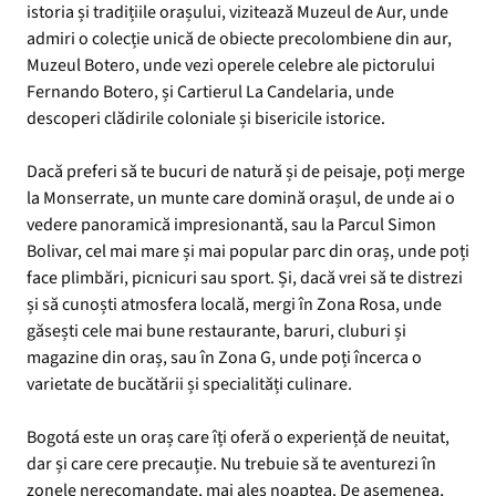
istoria și tradițiile orașului, vizitează Muzeul de Aur, unde
admiri o colecție unică de obiecte precolombiene din aur,
Muzeul Botero, unde vezi operele celebre ale pictorului
Fernando Botero, și Cartierul La Candelaria, unde
descoperi clădirile coloniale și bisericile istorice.
Dacă preferi să te bucuri de natură și de peisaje, poți merge
la Monserrate, un munte care domină orașul, de unde ai o
vedere panoramică impresionantă, sau la Parcul Simon
Bolivar, cel mai mare și mai popular parc din oraș, unde poți
face plimbări, picnicuri sau sport. Și, dacă vrei să te distrezi
și să cunoști atmosfera locală, mergi în Zona Rosa, unde
găsești cele mai bune restaurante, baruri, cluburi și
magazine din oraș, sau în Zona G, unde poți încerca o
varietate de bucătării și specialități culinare.
Bogotá este un oraș care îți oferă o experiență de neuitat,
dar și care cere precauție. Nu trebuie să te aventurezi în
zonele nerecomandate, mai ales noaptea. De asemenea,