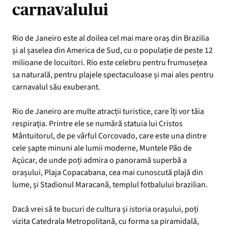
carnavalului
Rio de Janeiro este al doilea cel mai mare oraș din Brazilia
și al șaselea din America de Sud, cu o populație de peste 12
milioane de locuitori. Rio este celebru pentru frumusețea
sa naturală, pentru plajele spectaculoase și mai ales pentru
carnavalul său exuberant.
Rio de Janeiro are multe atracții turistice, care îți vor tăia
respirația. Printre ele se numără statuia lui Cristos
Mântuitorul, de pe vârful Corcovado, care este una dintre
cele șapte minuni ale lumii moderne, Muntele Pão de
Açúcar, de unde poți admira o panoramă superbă a
orașului, Plaja Copacabana, cea mai cunoscută plajă din
lume, și Stadionul Maracanã, templul fotbalului brazilian.
Dacă vrei să te bucuri de cultura și istoria orașului, poți
vizita Catedrala Metropolitană, cu forma sa piramidală,