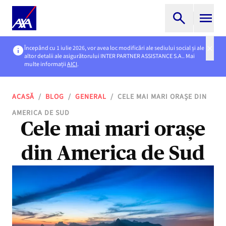
Începând cu 1 iulie 2026, vor avea loc modificări ale sediului social și ale
altor detalii ale asigurătorului INTER PARTNER ASSISTANCE S.A.. Mai
multe informații
AICI
.
ACASĂ
/
BLOG
/
GENERAL
/
CELE MAI MARI ORAȘE DIN
AMERICA DE SUD
Cele mai mari orașe
din America de Sud