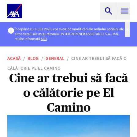
Începând cu 1 iulie 2026, vor avea loc modificări ale sediului social și ale
altor detalii ale asigurătorului INTER PARTNER ASSISTANCE S.A.. Mai
multe informații
AICI
.
ACASĂ
/
BLOG
/
GENERAL
/
CINE AR TREBUI SĂ FACĂ O
CĂLĂTORIE PE EL CAMINO
Cine ar trebui să facă
o călătorie pe El
Camino