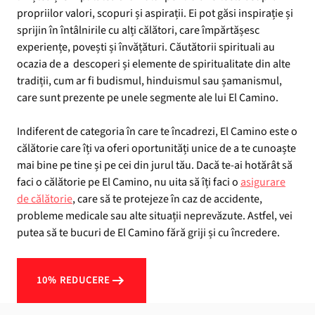
propriilor valori, scopuri și aspirații. Ei pot găsi inspirație și
sprijin în întâlnirile cu alți călători, care împărtășesc
experiențe, povești și învățături. Căutătorii spirituali au
ocazia de a descoperi și elemente de spiritualitate din alte
tradiții, cum ar fi budismul, hinduismul sau șamanismul,
care sunt prezente pe unele segmente ale lui El Camino.
Indiferent de categoria în care te încadrezi, El Camino este o
călătorie care îți va oferi oportunități unice de a te cunoaște
mai bine pe tine și pe cei din jurul tău. Dacă te-ai hotărât să
faci o călătorie pe El Camino, nu uita să îți faci o
asigurare
de călătorie
, care să te protejeze în caz de accidente,
probleme medicale sau alte situații neprevăzute. Astfel, vei
putea să te bucuri de El Camino fără griji și cu încredere.
10% REDUCERE