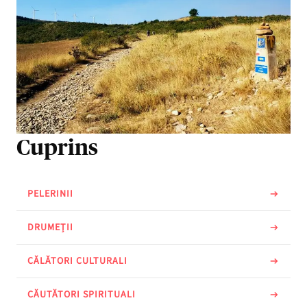
Cuprins
PELERINII
DRUMEȚII
CĂLĂTORI CULTURALI
CĂUTĂTORI SPIRITUALI