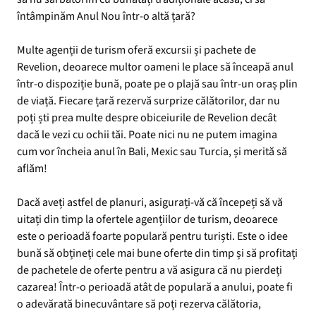
întâmpinăm Anul Nou într-o altă țară?
Multe agenții de turism oferă excursii și pachete de
Revelion, deoarece multor oameni le place să înceapă anul
într-o dispoziție bună, poate pe o plajă sau într-un oraș plin
de viață. Fiecare țară rezervă surprize călătorilor, dar nu
poți ști prea multe despre obiceiurile de Revelion decât
dacă le vezi cu ochii tăi. Poate nici nu ne putem imagina
cum vor încheia anul în Bali, Mexic sau Turcia, și merită să
aflăm!
Dacă aveți astfel de planuri, asigurați-vă că începeți să vă
uitați din timp la ofertele agențiilor de turism, deoarece
este o perioadă foarte populară pentru turiști. Este o idee
bună să obțineți cele mai bune oferte din timp și să profitați
de pachetele de oferte pentru a vă asigura că nu pierdeți
cazarea! Într-o perioadă atât de populară a anului, poate fi
o adevărată binecuvântare să poți rezerva călătoria,