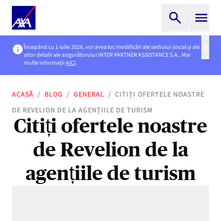
Începând cu 1 iulie 2026, vor avea loc modificări ale sediului social și ale
altor detalii ale asigurătorului INTER PARTNER ASSISTANCE S.A.. Mai
multe informații
AICI
.
ACASĂ
/
BLOG
/
GENERAL
/
CITIȚI OFERTELE NOASTRE
DE REVELION DE LA AGENȚIILE DE TURISM
Citiți ofertele noastre
de Revelion de la
agențiile de turism