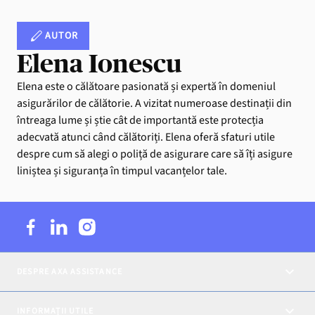
AUTOR
Elena Ionescu
Elena este o călătoare pasionată și expertă în domeniul
asigurărilor de călătorie. A vizitat numeroase destinații din
întreaga lume și știe cât de importantă este protecția
adecvată atunci când călătoriți. Elena oferă sfaturi utile
despre cum să alegi o poliță de asigurare care să îți asigure
liniștea și siguranța în timpul vacanțelor tale.
DESPRE AXA ASSISTANCE
INFORMAȚII UTILE