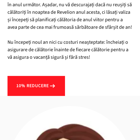
în anul următor. Așadar, nu vă descurajați dacă nu reușiți să
călătoriți în noaptea de Revelion anul acesta, ci lăsați valiza
și începeți să planificați călătoria de anul viitor pentru a
avea parte de cea mai frumoasă sărbătoare de sfârșit de an!
Nu începeți noul an nici cu costuri neașteptate: încheiați o
asigurare de călătorie înainte de fiecare călătorie pentru a
vă asigura o vacanță sigură și fără stres!
10% REDUCERE