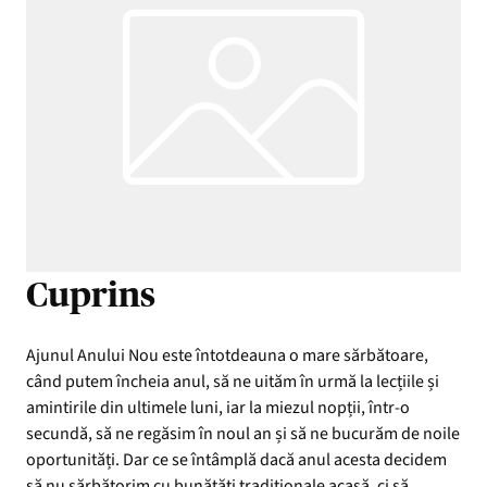
Cuprins
Ajunul Anului Nou este întotdeauna o mare sărbătoare,
când putem încheia anul, să ne uităm în urmă la lecțiile și
amintirile din ultimele luni, iar la miezul nopții, într-o
secundă, să ne regăsim în noul an și să ne bucurăm de noile
oportunități. Dar ce se întâmplă dacă anul acesta decidem
să nu sărbătorim cu bunătăți tradiționale acasă, ci să