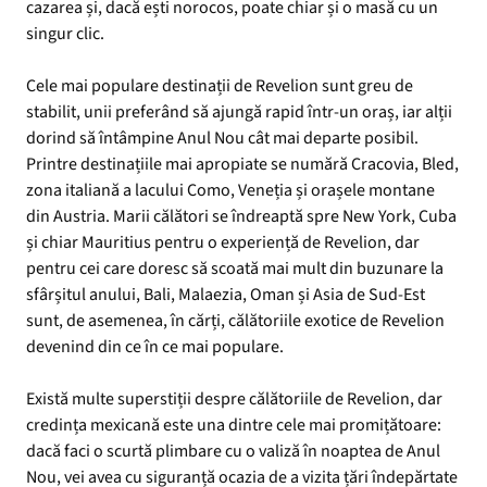
cazarea și, dacă ești norocos, poate chiar și o masă cu un
singur clic.
Cele mai populare destinații de Revelion sunt greu de
stabilit, unii preferând să ajungă rapid într-un oraș, iar alții
dorind să întâmpine Anul Nou cât mai departe posibil.
Printre destinațiile mai apropiate se numără Cracovia, Bled,
zona italiană a lacului Como, Veneția și orașele montane
din Austria. Marii călători se îndreaptă spre New York, Cuba
și chiar Mauritius pentru o experiență de Revelion, dar
pentru cei care doresc să scoată mai mult din buzunare la
sfârșitul anului, Bali, Malaezia, Oman și Asia de Sud-Est
sunt, de asemenea, în cărți, călătoriile exotice de Revelion
devenind din ce în ce mai populare.
Există multe superstiții despre călătoriile de Revelion, dar
credința mexicană este una dintre cele mai promițătoare:
dacă faci o scurtă plimbare cu o valiză în noaptea de Anul
Nou, vei avea cu siguranță ocazia de a vizita țări îndepărtate