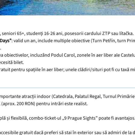
i, seniori 65+, studenți 16‑26 ani, posesorii cardului ZTP sau lítačka.
 Days”
: valid un an, include multiple obiective (Turn Petřín, turn Pri
.
ea obiectivelor, incluzând Podul Carol, zonele în aer liber ale Castel
cesită bilet.
gratuit pentru spațiile în aer liber; unele clădiri/situri pot fi cu taxă
importante atracții indoor (Catedrala, Palatul Regal, Turnul Primăriei
aprox. 200 RON) pentru intrări este realist.
ă și flexibilă, combo‑ticket‑ul „9 Prague Sights” poate fi avantajos
accesibile gratuit dacă preferi să stai în exterior sau să admiri de la 