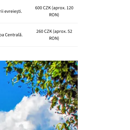
600 CZK (aprox. 120
i evreiești.
RON)
260 CZK (aprox. 52
pa Centrală.
RON)