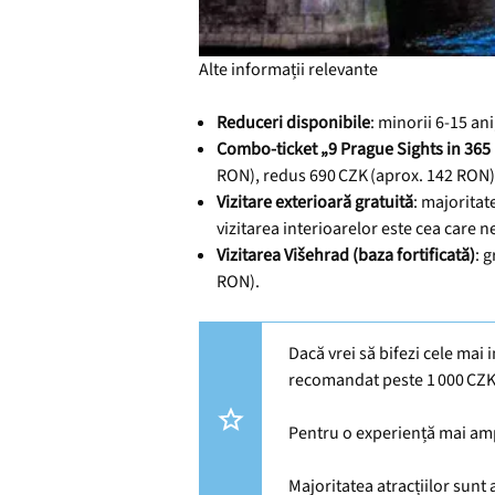
Alte informații relevante
Reduceri disponibile
: minorii 6‑15 an
Combo‑ticket „9 Prague Sights in 365
RON), redus 690 CZK (aprox. 142 RON)
Vizitare exterioară gratuită
: majoritat
vizitarea interioarelor este cea care ne
Vizitarea Višehrad (baza fortificată)
: 
RON).
Dacă vrei să bifezi cele mai 
recomandat peste 1 000 CZK (
Pentru o experiență mai ampl
Majoritatea atracțiilor sunt 