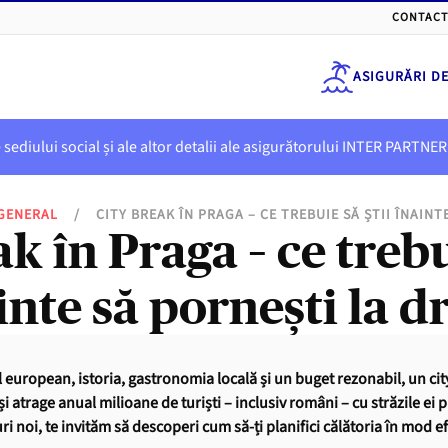
CONTACT
ASIGURĂRI D
e sediului social și ale altor detalii ale asigurătorului INTER PART
GENERAL
/
CITY BREAK ÎN PRAGA – CE TREBUIE SĂ ȘTII ÎNAIN
k în Praga – ce trebu
inte să pornești la 
european, istoria, gastronomia locală și un buget rezonabil, un city 
i atrage anual milioane de turiști – inclusiv români – cu străzile ei 
ri noi, te invităm să descoperi cum să-ți planifici călătoria în mod ef