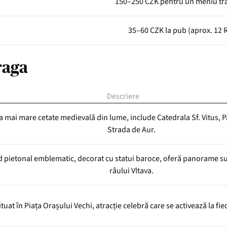
150–250 CZK pentru un meniu tra
35–60 CZK la pub (aprox. 12
raga
Descriere
a mai mare cetate medievală din lume, include Catedrala Sf. Vitus, Pa
Strada de Aur.
 pietonal emblematic, decorat cu statui baroce, oferă panorame 
râului Vltava.
ituat în Piața Orașului Vechi, atracție celebră care se activează la fie