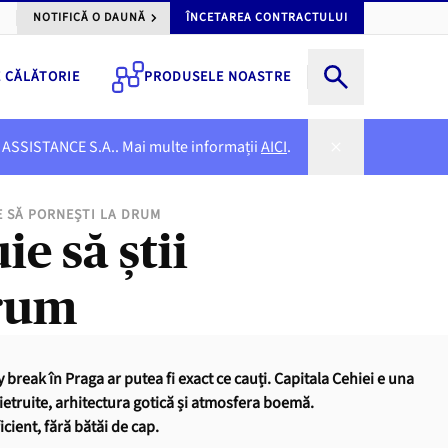
NOTIFICĂ O DAUNĂ
ÎNCETAREA CONTRACTULUI
E CĂLĂTORIE
PRODUSELE NOASTRE
NER ASSISTANCE S.A.. Mai multe informații
AICI
.
TE SĂ PORNEȘTI LA DRUM
ie să știi
drum
break în Praga ar putea fi exact ce cauți. Capitala Cehiei e una
pietruite, arhitectura gotică și atmosfera boemă.
icient, fără bătăi de cap.