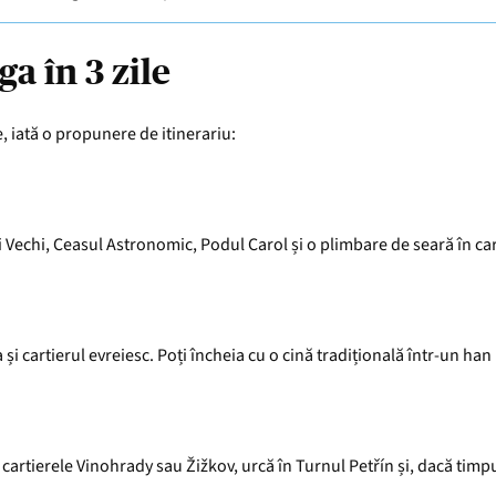
ga în 3 zile
le, iată o propunere de itinerariu:
 Vechi, Ceasul Astronomic, Podul Carol și o plimbare de seară în car
și cartierul evreiesc. Poți încheia cu o cină tradițională într-un han
artierele Vinohrady sau Žižkov, urcă în Turnul Petřín și, dacă timp