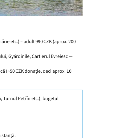
mărie etc.) – adult 990 CZK (aprox. 200
ului, Gyárdinile, Cartierul Evreiesc —
 mică (~50 CZK donație, deci aprox. 10
, Turnul Petřín etc.), bugetul
.
distanță.