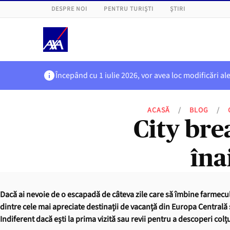
DESPRE NOI
PENTRU TURIȘTI
ȘTIRI
Începând cu 1 iulie 2026, vor avea loc modificări al
ACASĂ
/
BLOG
/
City brea
îna
Dacă ai nevoie de o escapadă de câteva zile care să îmbine farmecul 
dintre cele mai apreciate destinații de vacanță din Europa Centrală ș
Indiferent dacă ești la prima vizită sau revii pentru a descoperi colțu