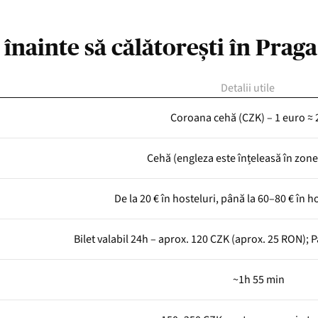
i înainte să călătorești în Prag
Detalii utile
Coroana cehă (CZK) – 1 euro ≈ 
Cehă (engleza este înțeleasă în zonel
De la 20 € în hosteluri, până la 60–80 € în ho
Bilet valabil 24h – aprox. 120 CZK (aprox. 25 RON); 
~1h 55 min