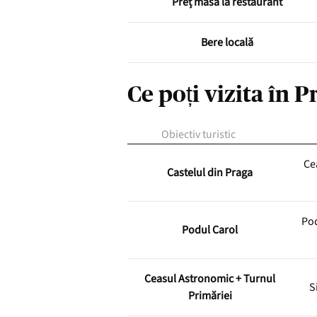
Preț masă la restaurant
Bere locală
Ce poți vizita în P
Obiectiv turistic
Ce
Castelul din Praga
Pod
Podul Carol
Ceasul Astronomic + Turnul
S
Primăriei