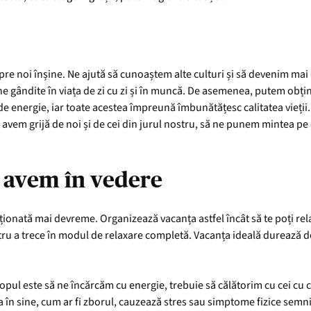
spre noi înșine. Ne ajută să cunoaștem alte culturi și să devenim mai
 gândite în viața de zi cu zi și în muncă. De asemenea, putem obține 
e energie, iar toate acestea împreună îmbunătățesc calitatea vieții. 
 avem grijă de noi și de cei din jurul nostru, să ne punem mintea pe 
ă avem în vedere
ionată mai devreme. Organizează vacanța astfel încât să te poți rel
tru a trece în modul de relaxare completă. Vacanța ideală durează 
pul este să ne încărcăm cu energie, trebuie să călătorim cu cei cu
a în sine, cum ar fi zborul, cauzează stres sau simptome fizice semnif