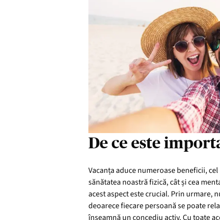
De ce este import
Vacanța aduce numeroase beneficii, cel ma
sănătatea noastră fizică, cât și cea menta
acest aspect este crucial. Prin urmare, n
deoarece fiecare persoană se poate relaxa
înseamnă un concediu activ. Cu toate ac