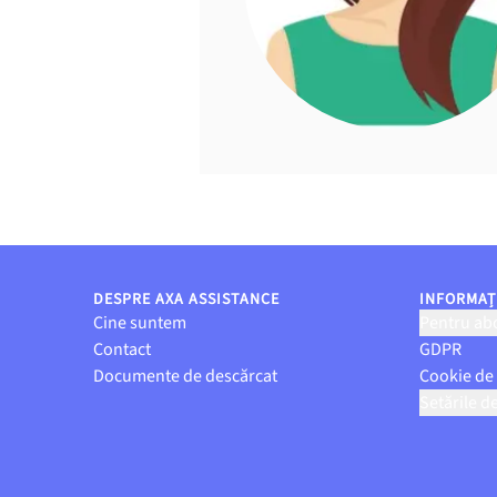
DESPRE AXA ASSISTANCE
INFORMAȚI
Cine suntem
Pentru abo
Contact
GDPR
Documente de descărcat
Cookie de
Setările d