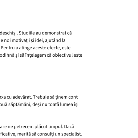
 deschiși. Studiile au demonstrat că
noi motivații și idei, ajutând la
Pentru a atinge aceste efecte, este
odihnă și să înțelegem că obiectivul este
axa cu adevărat. Trebuie să ținem cont
două săptămâni, deși nu toată lumea își
 care ne petrecem plăcut timpul. Dacă
icative, merită să consulți un specialist.