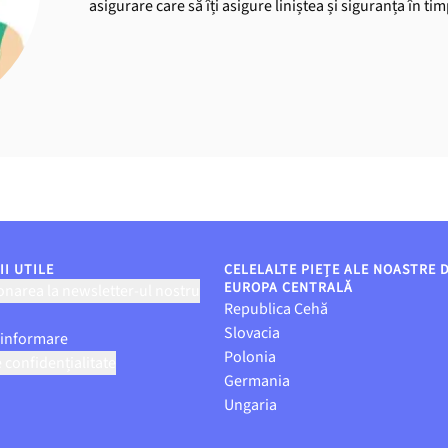
asigurare care să îți asigure liniștea și siguranța în ti
I UTILE
CELELALTE PIEȚE ALE NOASTRE 
EUROPA CENTRALĂ
narea la newsletter-ul nostru
Republica Cehă
Slovacia
 informare
Polonia
e confidențialitate
Germania
Ungaria