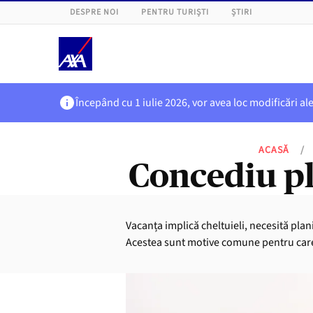
DESPRE NOI
PENTRU TURIȘTI
ȘTIRI
Începând cu 1 iulie 2026, vor avea loc modificări al
ACASĂ
/
Concediu pl
Vacanța implică cheltuieli, necesită pla
Acestea sunt motive comune pentru care