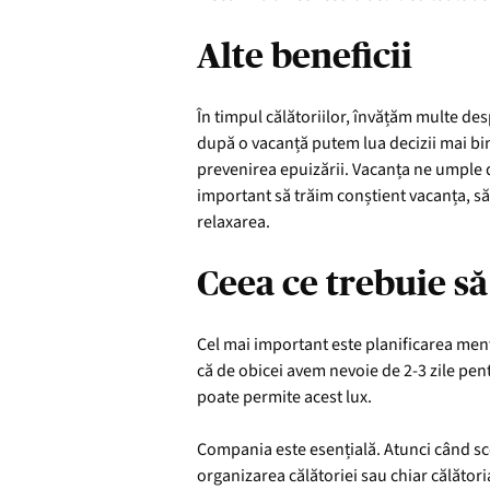
Alte beneficii
În timpul călătoriilor, învățăm multe de
după o vacanță putem lua decizii mai bine
prevenirea epuizării. Vacanța ne umple d
important să trăim conștient vacanța, să
relaxarea.
Ceea ce trebuie s
Cel mai important este planificarea menț
că de obicei avem nevoie de 2-3 zile pen
poate permite acest lux.
Compania este esențială. Atunci când sco
organizarea călătoriei sau chiar călători