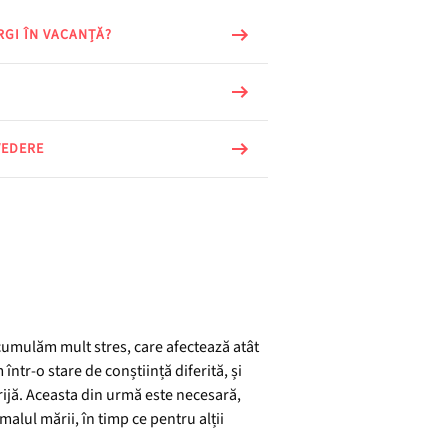
RGI ÎN VACANȚĂ?
VEDERE
acumulăm mult stres, care afectează atât
într-o stare de conștiință diferită, și
grijă. Aceasta din urmă este necesară,
alul mării, în timp ce pentru alții