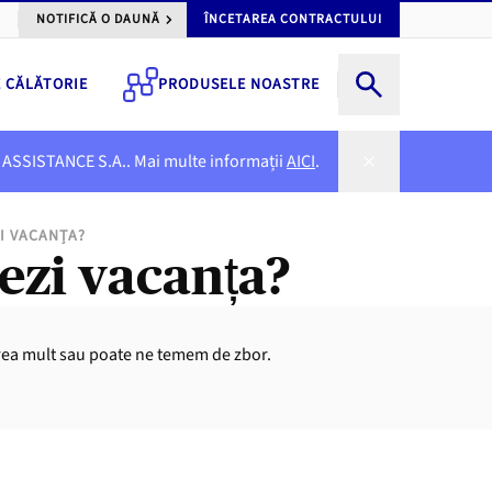
NOTIFICĂ O DAUNĂ
ÎNCETAREA CONTRACTULUI
E CĂLĂTORIE
PRODUSELE NOASTRE
NER ASSISTANCE S.A.. Mai multe informații
AICI
.
I VACANȚA?
ezi vacanța?
 prea mult sau poate ne temem de zbor.