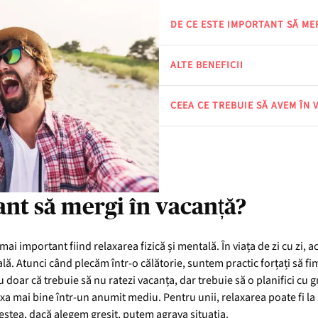
DE CE ESTE IMPORTANT SĂ ME
ALTE BENEFICII
CEEA CE TREBUIE SĂ AVEM ÎN 
ant să mergi în vacanță?
i important fiind relaxarea fizică și mentală. În viața de zi cu zi, 
lă. Atunci când plecăm într-o călătorie, suntem practic forțați să fim 
u doar că trebuie să nu ratezi vacanța, dar trebuie să o planifici cu 
 mai bine într-un anumit mediu. Pentru unii, relaxarea poate fi la m
estea, dacă alegem greșit, putem agrava situația.