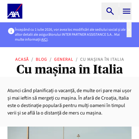
Începând cu 1 iulie 2026, vor avea loc modificări ale sediului social și ale
altor detalii ale asigurătorului INTER PARTNER ASSISTANCE S.A.. Mai
multe informații
AICI
.
ACASĂ
/
BLOG
/
GENERAL
/
CU MAȘINA ÎN ITALIA
Cu mașina în Italia
Atunci când planificați o vacanță, de multe ori pare mai ușor
și mai ieftin să mergeți cu mașina. În afară de Croația, Italia
este o destinație populară pentru mulți oameni în timpul
verii și se află la o distanță de mers cu mașina.