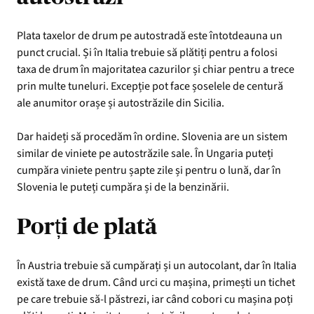
Plata taxelor de drum pe autostradă este întotdeauna un
punct crucial. Și în Italia trebuie să plătiți pentru a folosi
taxa de drum în majoritatea cazurilor și chiar pentru a trece
prin multe tuneluri. Excepție pot face șoselele de centură
ale anumitor orașe și autostrăzile din Sicilia.
Dar haideți să procedăm în ordine. Slovenia are un sistem
similar de viniete pe autostrăzile sale. În Ungaria puteți
cumpăra viniete pentru șapte zile și pentru o lună, dar în
Slovenia le puteți cumpăra și de la benzinării.
Porți de plată
În Austria trebuie să cumpărați și un autocolant, dar în Italia
există taxe de drum. Când urci cu mașina, primești un tichet
pe care trebuie să-l păstrezi, iar când cobori cu mașina poți