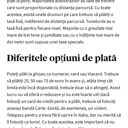
plăti la porți. Majoritatea autostrăzilor au taxe de trecere
care sunt proporționale cu distanța parcursă. Cu toate
acestea, există unele drumuri pe care trebuie să plătiți o
taxă fixă, indiferent de distanța parcursă. Tunelurile au o
taxă fixă pentru fiecare nivel. Mașinile cu o greutate mai
mare de trei tone și jumătate sau cu o înălțime mai mare de
doi metri sunt supuse unei taxe speciale.
Diferitele opțiuni de plată
Puteți plăti la ghișeu cu numerar, card sau Viacard. Trebuie
să plătiți 25, 50 sau 75 de euro în avans și, atâta timp cât
limita este încă disponibilă, trebuie doar să o atingeți. Acest
lucru nu vă oferă o reducere și nu este foarte util dacă
folosiți un card de credit pentru a plăti, trebuie să folosiți
aceeași bandă Carte. Există, de asemenea, un sistem
Telepass pentru a trece fără oprire în Italia, dar nu merită să
îl folosiți ca turist. Cu toate acestea, este important să nu